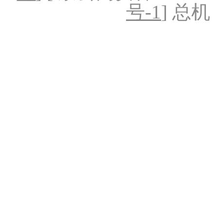
号-1
] 总机：