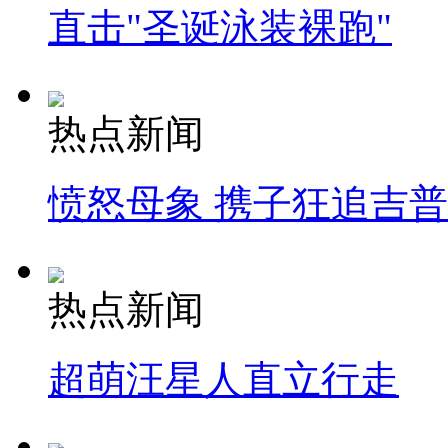
直击"圣诞泳装裸跑"
热点新闻
愤怒母象 携子狂追吉
热点新闻
超萌汪星人直立行走