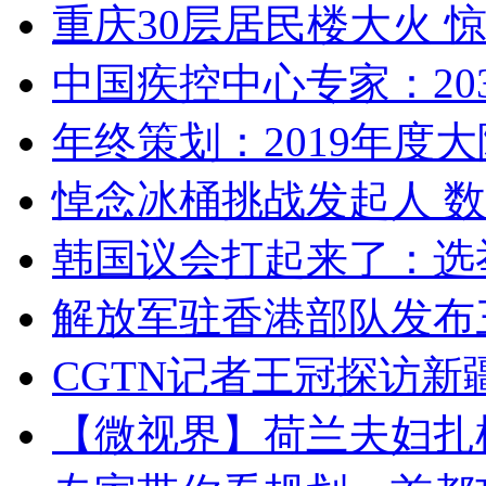
重庆30层居民楼大火
中国疾控中心专家：203
年终策划：2019年度大陆
悼念冰桶挑战发起人 数百
韩国议会打起来了：选举
解放军驻香港部队发布三
CGTN记者王冠探访新疆
【微视界】荷兰夫妇扎根青