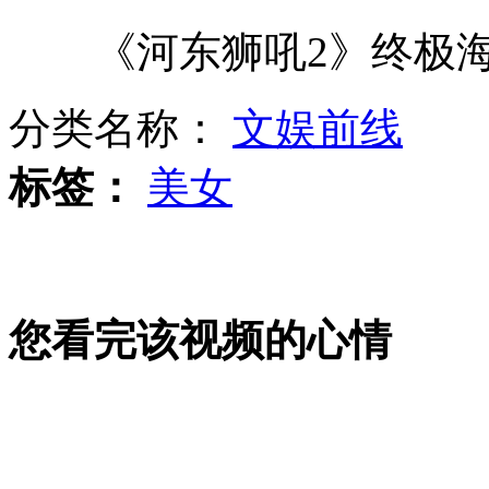
《河东狮吼2》终极海
72岁老人被子女“活祭”
分类名称：
文娱前线
港中大录取14岁北京“神童”
标签：
美女
蓟县火灾运300具尸体说法系虚构
您看完该视频的心情
研究称女性一生比男性多花85万美元