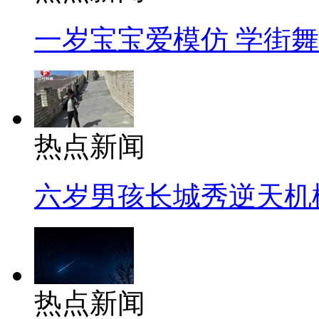
一岁宝宝爱模仿 学街
热点新闻
六岁男孩长城秀逆天机
热点新闻