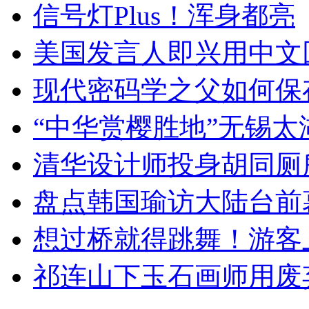
信号灯Plus！浑身都亮
美国发言人即兴用中文
现代密码学之父如何保
“中华赏樱胜地”无锡
清华设计师投身胡同厕
盘点韩国瑜访大陆台前
想过桥就得跳舞！游客
祁连山下玉石画师用废