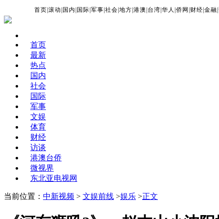
首页
|
滚动
|
国内
|
国际
|
军事
|
社会
|
地方
|
港澳
|
台湾
|
华人
|
侨网
|
财经
|
金融
|
首页
最新
热点
国内
社会
国际
军事
文娱
体育
财经
访谈
港澳台侨
微视界
东北亚电视网
当前位置：
中新视频
>
文娱前线
>
娱乐
>
正文