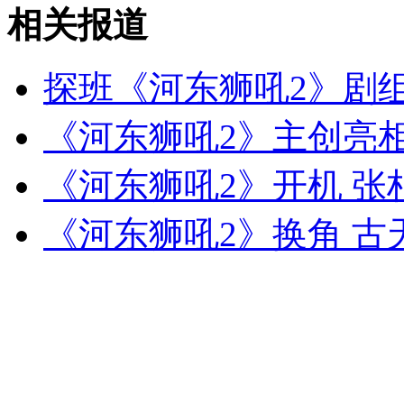
走进巴斯 赛前探访中国游泳队
相关报道
山西运城恶犬咬伤多人 警民合力深夜将其击毙
探班《河东狮吼2》剧组
《河东狮吼2》主创亮
女孩北京地铁殴打老人 痛下狠手拳打脚踢
《河东狮吼2》开机 
《河东狮吼2》换角 
无痛分娩是否安全 医生回应
外交部：反对强权政治霸凌主义
外交部：有关国家言论片面不公正