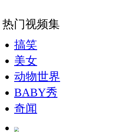
安徽一实载49人客车翻车
热门视频集
搞笑
走！跟着总书记去植树
美女
消防员救轻生者
花炮节热闹非凡
减压"枕头大战"
动物世界
BABY秀
纽约上演“枕头大战”
奇闻
司机酒驾遇交警 急速倒车逃窜