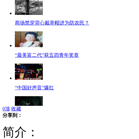
商场禁穿背心戴草帽进为防农民？
“最美富二代”获五四青年奖章
“中国好声音”爆红
0
顶
收藏
分享到：
教育孩子有分歧 母亲投井示威
简介：