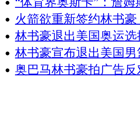
“体育界奥斯卡”：詹姆
女孩北京地铁殴打老人 痛下狠手拳打脚踢
火箭欲重新签约林书豪 
无痛分娩是否安全 医生回应
林书豪退出美国奥运选
林书豪宣布退出美国男
外交部：反对强权政治霸凌主义
奥巴马林书豪拍广告反
外交部：有关国家言论片面不公正
安徽一实载49人客车翻车