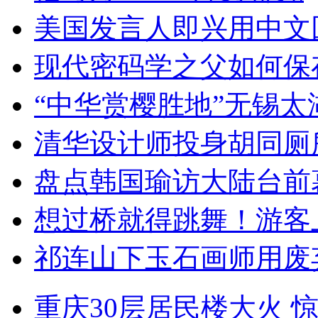
美国发言人即兴用中文
现代密码学之父如何保
“中华赏樱胜地”无锡
清华设计师投身胡同厕
盘点韩国瑜访大陆台前
想过桥就得跳舞！游客
祁连山下玉石画师用废
重庆30层居民楼大火