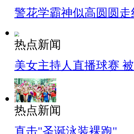
警花学霸神似高圆圆走
热点新闻
美女主持人直播球赛 
热点新闻
直击"圣诞泳装裸跑"