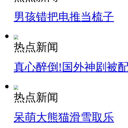
男孩错把电推当梳子
热点新闻
真心醉倒!国外神剧被
热点新闻
呆萌大熊猫滑雪取乐