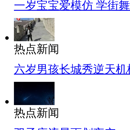
一岁宝宝爱模仿 学街
热点新闻
六岁男孩长城秀逆天机
热点新闻