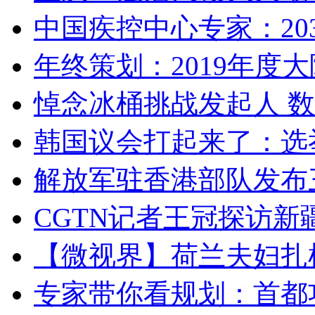
中国疾控中心专家：203
年终策划：2019年度大陆
悼念冰桶挑战发起人 数百
韩国议会打起来了：选举
解放军驻香港部队发布三
CGTN记者王冠探访新疆
【微视界】荷兰夫妇扎根青
专家带你看规划：首都功