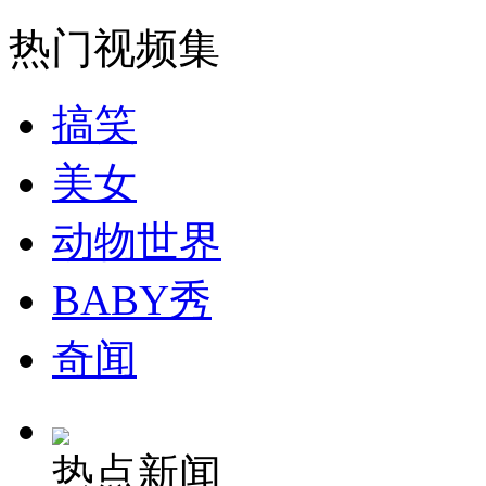
走！跟着总书记去植树
热门视频集
消防员救轻生者
花炮节热闹非凡
减压"枕头大战"
搞笑
美女
纽约上演“枕头大战”
动物世界
司机酒驾遇交警 急速倒车逃窜
BABY秀
奇闻
热点新闻