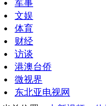
军事
文娱
体育
财经
访谈
港澳台侨
微视界
东北亚电视网