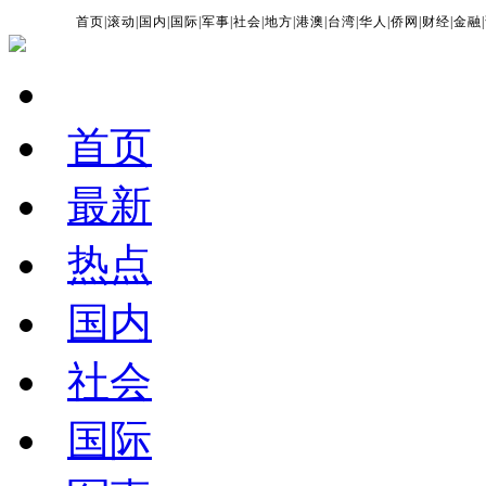
首页
|
滚动
|
国内
|
国际
|
军事
|
社会
|
地方
|
港澳
|
台湾
|
华人
|
侨网
|
财经
|
金融
|
首页
最新
热点
国内
社会
国际