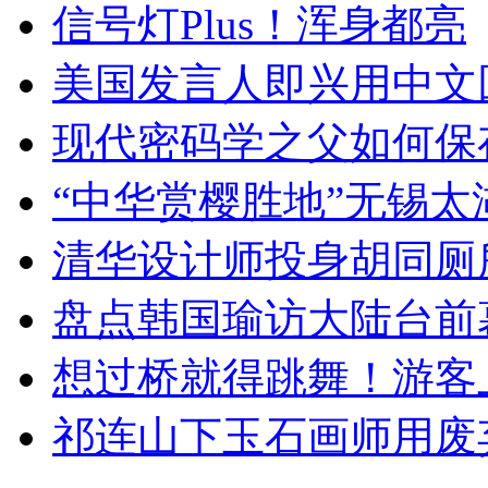
信号灯Plus！浑身都亮
美国发言人即兴用中文
现代密码学之父如何保
“中华赏樱胜地”无锡
清华设计师投身胡同厕
盘点韩国瑜访大陆台前
想过桥就得跳舞！游客
祁连山下玉石画师用废