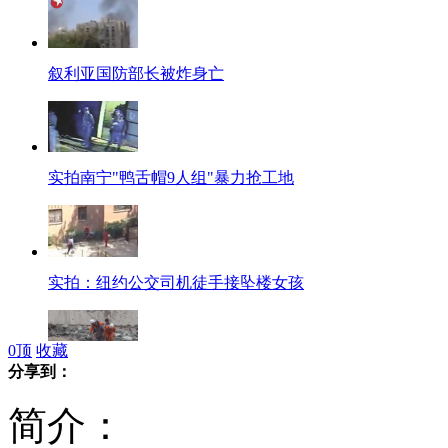
叙利亚国防部长被炸身亡
实拍南宁"鸭舌帽9人组"暴力抢工地
实拍：纽约公交司机徒手接坠楼女孩
0
顶
收藏
分享到：
新疆突发山洪 消防员梯子搭桥救人
简介：