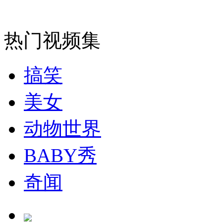
安徽一实载49人客车翻车
热门视频集
搞笑
走！跟着总书记去植树
美女
消防员救轻生者
花炮节热闹非凡
减压"枕头大战"
动物世界
BABY秀
纽约上演“枕头大战”
奇闻
司机酒驾遇交警 急速倒车逃窜