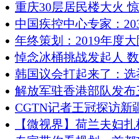
重庆30层居民楼大火
中国疾控中心专家：203
年终策划：2019年度大陆
悼念冰桶挑战发起人 数百
韩国议会打起来了：选举
解放军驻香港部队发布三
CGTN记者王冠探访新疆
【微视界】荷兰夫妇扎根青