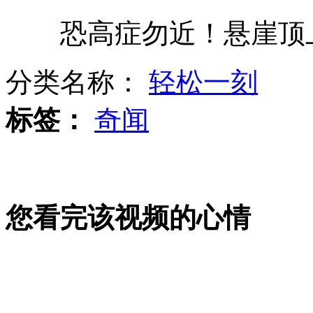
恐高症勿近！悬崖顶
大雨致长江大桥多处坑洞将维修四天
分类名称：
轻松一刻
美国南加大枪击案三审今天举行
标签：
奇闻
小伙酒驾连撞车 扬言"家里有钱赔"
您看完该视频的心情
升降机故障 车辆从四楼坠下