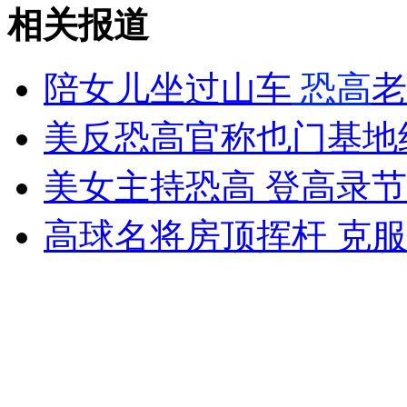
新版<现代汉语词典>新增东北方言
相关报道
山西运城恶犬咬伤多人 警民合力深夜将其击毙
陪女儿坐过山车
恐高
老
美反恐高官称也门基地组
女孩北京地铁殴打老人 痛下狠手拳打脚踢
美女主持恐高 登高录
高球名将房顶挥杆 克
无痛分娩是否安全 医生回应
外交部：反对强权政治霸凌主义
外交部：有关国家言论片面不公正