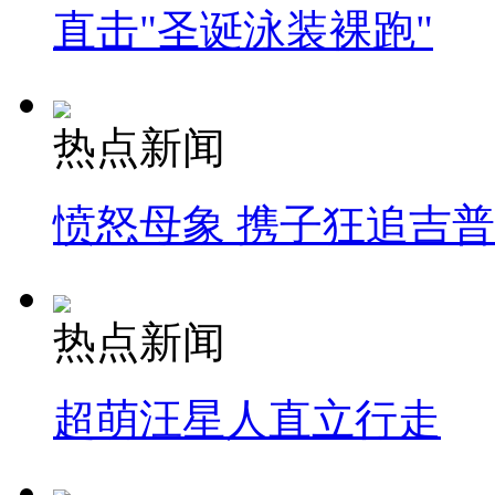
直击"圣诞泳装裸跑"
热点新闻
愤怒母象 携子狂追吉
热点新闻
超萌汪星人直立行走