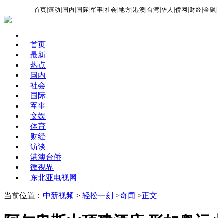
首页
|
滚动
|
国内
|
国际
|
军事
|
社会
|
地方
|
港澳
|
台湾
|
华人
|
侨网
|
财经
|
金融
|
首页
最新
热点
国内
社会
国际
军事
文娱
体育
财经
访谈
港澳台侨
微视界
东北亚电视网
当前位置：
中新视频
>
轻松一刻
>
奇闻
>
正文