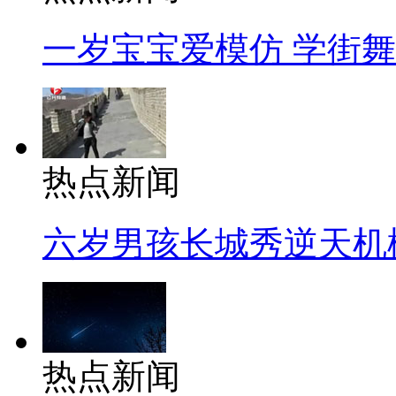
一岁宝宝爱模仿 学街
热点新闻
六岁男孩长城秀逆天机
热点新闻