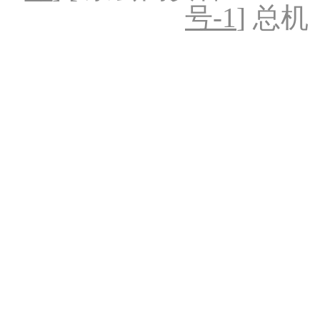
号-1
] 总机：