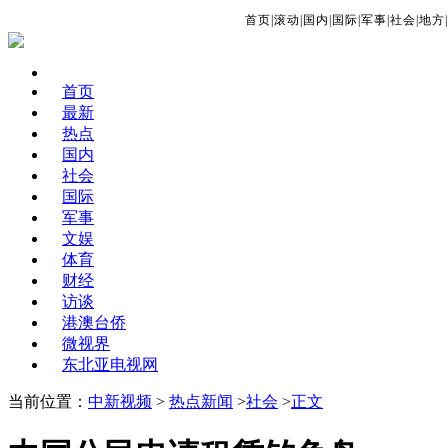
首页
|
滚动
|
国内
|
国际
|
军事
|
社会
|
地方
|
首页
最新
热点
国内
社会
国际
军事
文娱
体育
财经
访谈
港澳台侨
微视界
东北亚电视网
当前位置：
中新视频
>
热点新闻
>
社会
>
正文