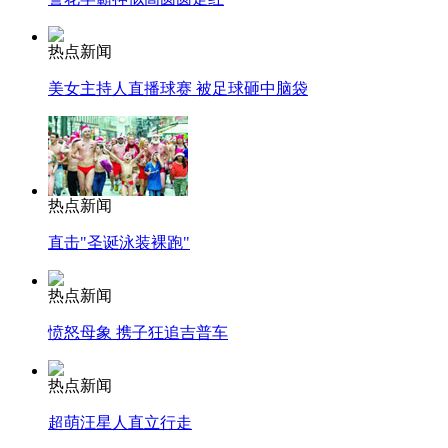
热点新闻
美女主持人直播球赛 被足球砸中脑袋
热点新闻
直击"圣诞泳装裸跑"
热点新闻
愤怒母象 携子狂追吉普车
热点新闻
超萌汪星人直立行走