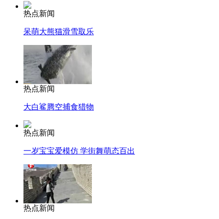
热点新闻
呆萌大熊猫滑雪取乐
热点新闻
大白鲨腾空捕食猎物
热点新闻
一岁宝宝爱模仿 学街舞萌态百出
热点新闻