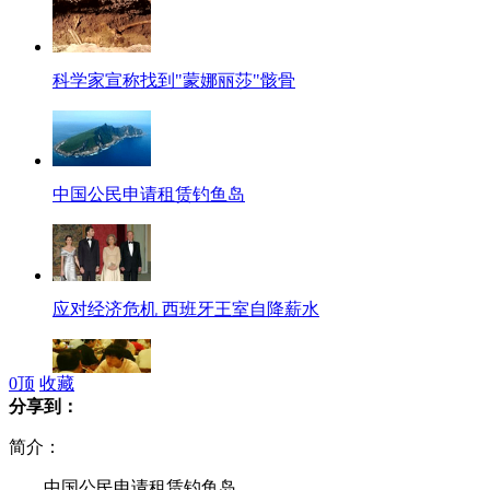
科学家宣称找到"蒙娜丽莎"骸骨
中国公民申请租赁钓鱼岛
应对经济危机 西班牙王室自降薪水
0
顶
收藏
分享到：
刘翔被传只吃进口牛肉喝超贵奶
简介：
中国公民申请租赁钓鱼岛