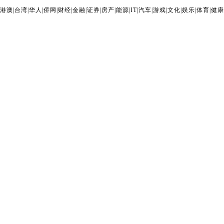
港澳
|
台湾
|
华人
|
侨网
|
财经
|
金融
|
证券
|
房产
|
能源
|
IT
|
汽车
|
游戏
|
文化
|
娱乐
|
体育
|
健康