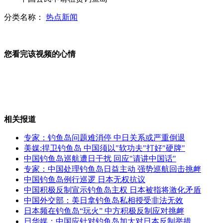
分类名称：
热点新闻
老人街头犯病 帅哥医生救人走红
您看完该视频的心情
刘翔肋部不适消除 不当旗手
相关报道
袁世凯姨太和儿子墓地变火锅店
专家：钓鱼岛问题难消停 中日关系或严重倒退
美媒:捍卫钓鱼岛 中国须以"软功夫"打好"硬牌"
中国钓鱼岛巡航遭日干扰 回应"请讲中国话"
专家：中国处理钓鱼岛日益主动 强势巡航回击挑衅
空巢老人：去世四天被发现
中国钓鱼岛例行巡逻 日本无权抗议
中国积极反制宣示钓鱼岛主权 日本被指将激化矛盾
中国外交部：美日拿钓鱼岛私相授受非法无效
日本频在钓鱼岛“玩火” 中方积极反制应对挑衅
日华媒：中国应针对钓鱼岛加大对日本反制举措