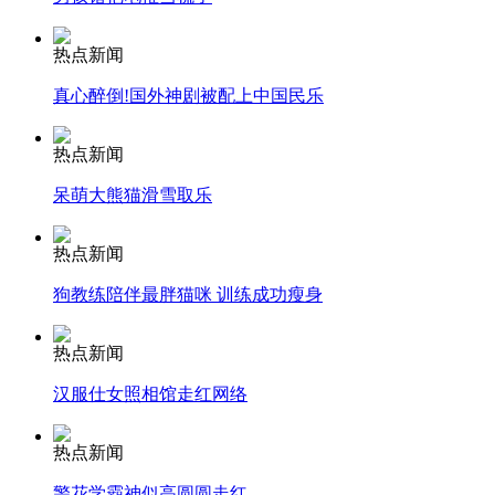
安徽一实载49人客车翻车
热点新闻
真心醉倒!国外神剧被配上中国民乐
热点新闻
走！跟着总书记去植树
呆萌大熊猫滑雪取乐
热点新闻
消防员救轻生者
花炮节热闹非凡
减压"枕头大战"
狗教练陪伴最胖猫咪 训练成功瘦身
热点新闻
纽约上演“枕头大战”
汉服仕女照相馆走红网络
热点新闻
司机酒驾遇交警 急速倒车逃窜
警花学霸神似高圆圆走红