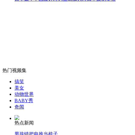
三沙岛旅游年底开通 朝发夕至
山西运城恶犬咬伤多人 警民合力深夜将其击毙
女孩北京地铁殴打老人 痛下狠手拳打脚踢
热门视频集
无痛分娩是否安全 医生回应
搞笑
美女
动物世界
外交部：反对强权政治霸凌主义
BABY秀
奇闻
外交部：有关国家言论片面不公正
热点新闻
男孩错把电推当梳子