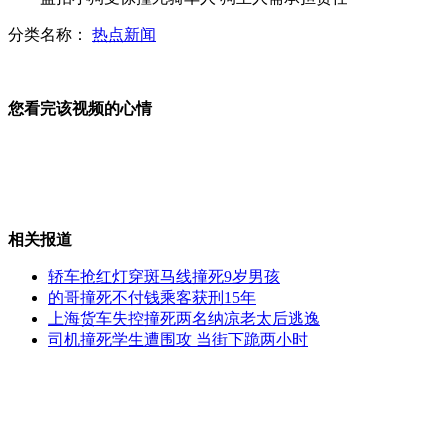
分类名称：
热点新闻
眼科专家力挺眼保健操
您看完该视频的心情
教练和学员作弊“偷”学时被查
相关报道
乱扔矿泉水瓶砸伤奔驰赔4千
轿车抢红灯穿斑马线撞死9岁男孩
的哥撞死不付钱乘客获刑15年
上海货车失控撞死两名纳凉老太后逃逸
司机撞死学生遭围攻 当街下跪两小时
巴西男足抵英 内马尔受热捧