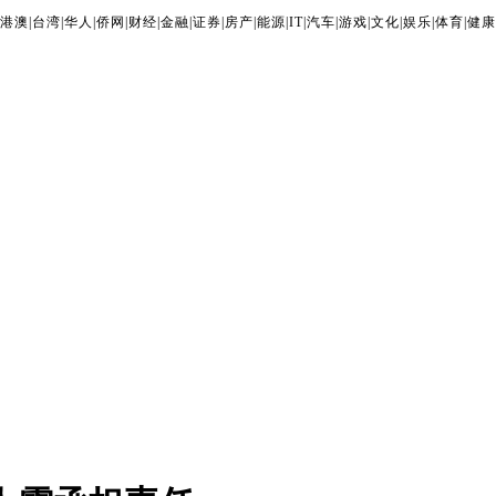
港澳
|
台湾
|
华人
|
侨网
|
财经
|
金融
|
证券
|
房产
|
能源
|
IT
|
汽车
|
游戏
|
文化
|
娱乐
|
体育
|
健康