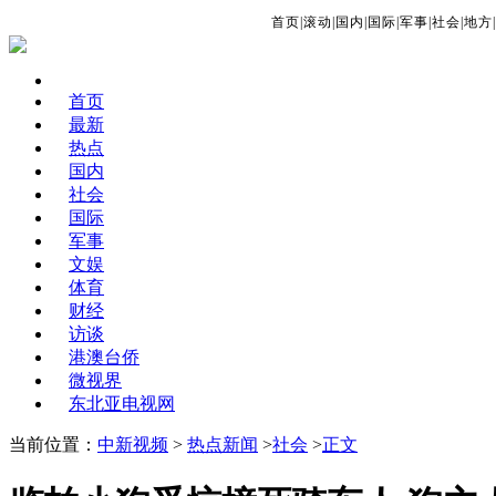
首页
|
滚动
|
国内
|
国际
|
军事
|
社会
|
地方
|
首页
最新
热点
国内
社会
国际
军事
文娱
体育
财经
访谈
港澳台侨
微视界
东北亚电视网
当前位置：
中新视频
>
热点新闻
>
社会
>
正文