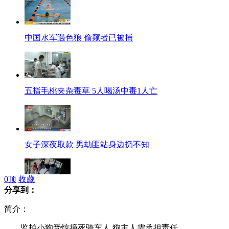
中国水军遇色狼 偷窥者已被捕
五指毛桃夹杂毒草 5人喝汤中毒1人亡
女子深夜取款 男劫匪站身边扔不知
0
顶
收藏
分享到：
小偷公交作案 司机市民齐擒贼
简介：
监拍小狗受惊撞死骑车人 狗主人需承担责任