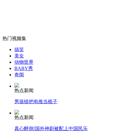
飞机延误获赔乘客入航空公司黑名单
山西运城恶犬咬伤多人 警民合力深夜将其击毙
热门视频集
搞笑
女孩北京地铁殴打老人 痛下狠手拳打脚踢
美女
动物世界
BABY秀
奇闻
无痛分娩是否安全 医生回应
热点新闻
外交部：反对强权政治霸凌主义
男孩错把电推当梳子
外交部：有关国家言论片面不公正
热点新闻
真心醉倒!国外神剧被配上中国民乐