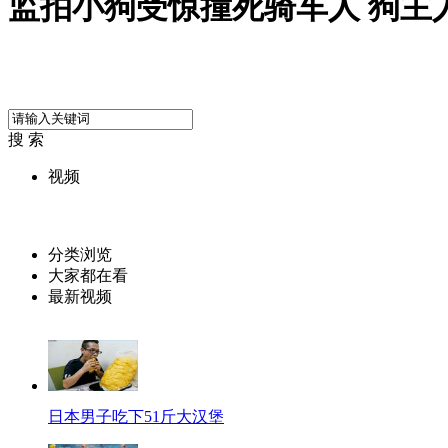
监拍小狗受惊撞死骑车人 狗主
搜 索
视频
分类浏览
大家都在看
最新视频
日本男子吃下51斤大汉堡