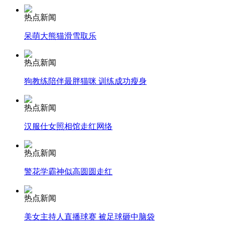
热点新闻
安徽一实载49人客车翻车
呆萌大熊猫滑雪取乐
热点新闻
走！跟着总书记去植树
狗教练陪伴最胖猫咪 训练成功瘦身
热点新闻
消防员救轻生者
花炮节热闹非凡
减压"枕头大战"
汉服仕女照相馆走红网络
热点新闻
警花学霸神似高圆圆走红
纽约上演“枕头大战”
热点新闻
司机酒驾遇交警 急速倒车逃窜
美女主持人直播球赛 被足球砸中脑袋