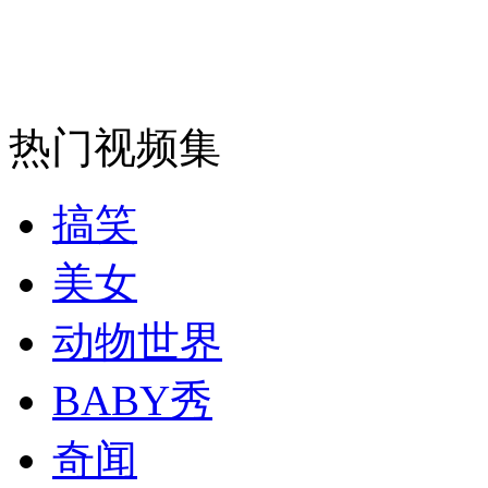
安徽一实载49人客车翻车
热门视频集
走！跟着总书记去植树
搞笑
消防员救轻生者
花炮节热闹非凡
减压"枕头大战"
美女
动物世界
纽约上演“枕头大战”
BABY秀
奇闻
司机酒驾遇交警 急速倒车逃窜