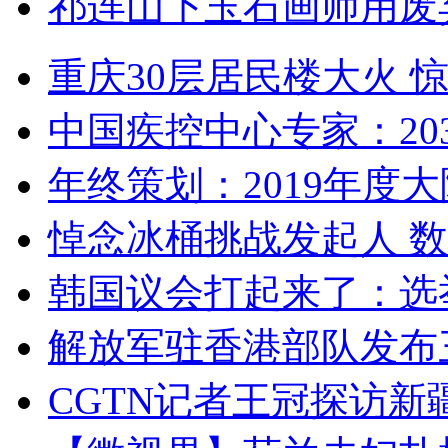
祁连山下玉石画师用废
重庆30层居民楼大火
中国疾控中心专家：203
年终策划：2019年度大陆
悼念冰桶挑战发起人 数百
韩国议会打起来了：选举
解放军驻香港部队发布三
CGTN记者王冠探访新疆