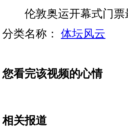
伦敦奥运开幕式门票最高
奥巴马被指控枪工作毫无作为
分类名称：
体坛风云
三沙警备区接受军队地方双重领导
您看完该视频的心情
美成功试飞新燃料A-10攻击机
印度最新隐身护卫舰服役
相关报道