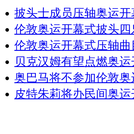
阿盟将调查阿拉法特真正死因
披头士成员压轴奥运开
山西运城恶犬咬伤多人 警民合力深夜将其击毙
伦敦奥运开幕式披头四
伦敦奥运开幕式压轴曲目敲
女孩北京地铁殴打老人 痛下狠手拳打脚踢
贝克汉姆有望点燃奥运
奥巴马将不参加伦敦奥
无痛分娩是否安全 医生回应
皮特朱莉将办民间奥运
外交部：反对强权政治霸凌主义
外交部：有关国家言论片面不公正