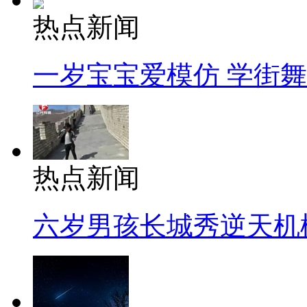
热点新闻
一岁宝宝爱模仿 学街
热点新闻
六岁男孩长城秀逆天机