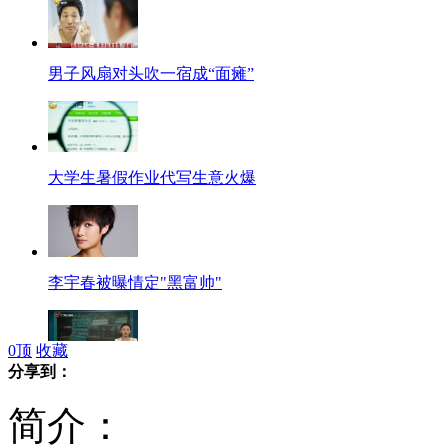
男子风扇对头吹一宿成“面瘫”
大学生暑假作业代写生意火爆
李宇春被曝情定"黑富帅"
0
顶
收藏
分享到：
大妈水中捡到车牌暴雨中等失主
简介：