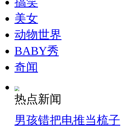
搞笑
走！跟着总书记去植树
美女
消防员救轻生者
花炮节热闹非凡
减压"枕头大战"
动物世界
BABY秀
纽约上演“枕头大战”
奇闻
司机酒驾遇交警 急速倒车逃窜
热点新闻
男孩错把电推当梳子