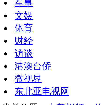
军事
文娱
体育
财经
访谈
港澳台侨
微视界
东北亚电视网