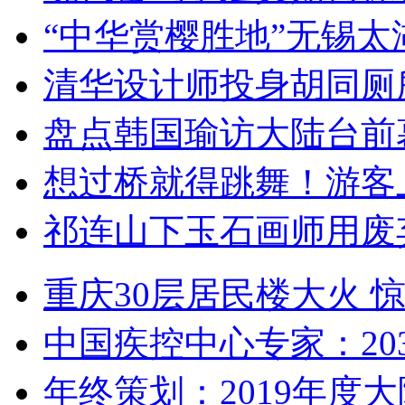
“中华赏樱胜地”无锡
清华设计师投身胡同厕
盘点韩国瑜访大陆台前
想过桥就得跳舞！游客
祁连山下玉石画师用废
重庆30层居民楼大火
中国疾控中心专家：203
年终策划：2019年度大陆