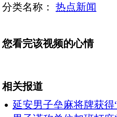
分类名称：
热点新闻
暴雨引发山洪 四人被困洪水中
您看完该视频的心情
台氯液当废水倒泳池 55人中毒
63岁"婚纱女王"与27岁"猛男"相恋
相关报道
山西运城恶犬咬伤多人 警民合力深夜将其击毙
延安男子垒麻将牌获得“