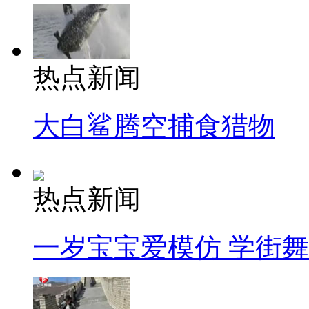
热点新闻
大白鲨腾空捕食猎物
热点新闻
一岁宝宝爱模仿 学街