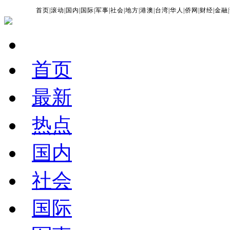
首页
|
滚动
|
国内
|
国际
|
军事
|
社会
|
地方
|
港澳
|
台湾
|
华人
|
侨网
|
财经
|
金融
|
首页
最新
热点
国内
社会
国际