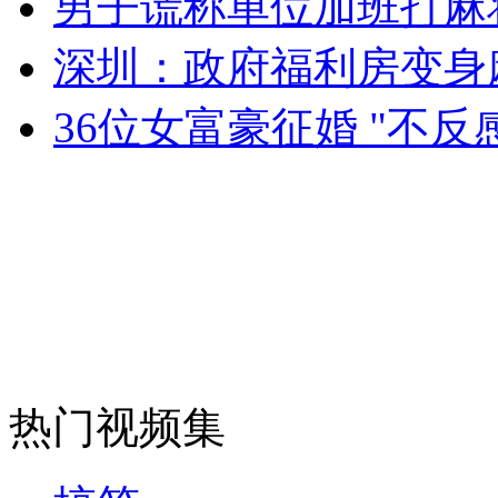
男子谎称单位加班打麻
女孩北京地铁殴打老人 痛下狠手拳打脚踢
深圳：政府福利房变身
无痛分娩是否安全 医生回应
36位女富豪征婚 "不
外交部：反对强权政治霸凌主义
外交部：有关国家言论片面不公正
安徽一实载49人客车翻车
热门视频集