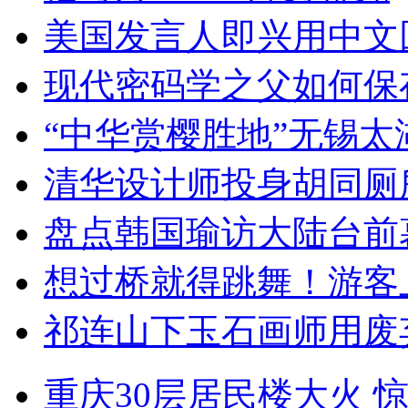
美国发言人即兴用中文
现代密码学之父如何保
“中华赏樱胜地”无锡
清华设计师投身胡同厕
盘点韩国瑜访大陆台前
想过桥就得跳舞！游客
祁连山下玉石画师用废
重庆30层居民楼大火