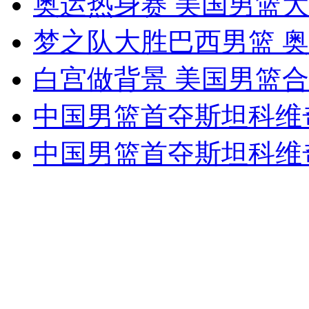
奥运热身赛 美国男篮
女孩北京地铁殴打老人 痛下狠手拳打脚踢
梦之队大胜巴西男篮 
无痛分娩是否安全 医生回应
白宫做背景 美国男篮
中国男篮首夺斯坦科维
外交部：反对强权政治霸凌主义
中国男篮首夺斯坦科维
外交部：有关国家言论片面不公正
安徽一实载49人客车翻车