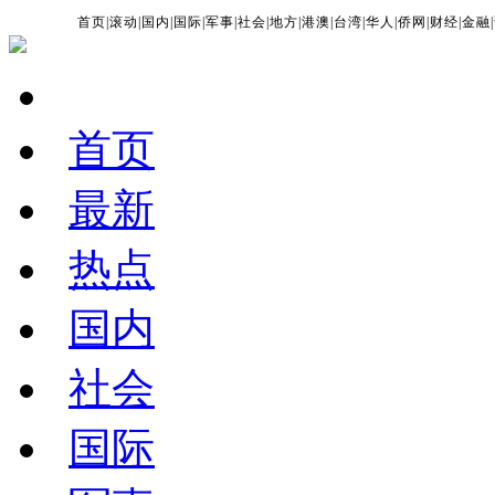
首页
|
滚动
|
国内
|
国际
|
军事
|
社会
|
地方
|
港澳
|
台湾
|
华人
|
侨网
|
财经
|
金融
|
首页
最新
热点
国内
社会
国际