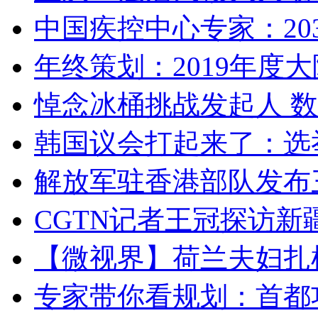
中国疾控中心专家：203
年终策划：2019年度大陆
悼念冰桶挑战发起人 数百
韩国议会打起来了：选举
解放军驻香港部队发布三
CGTN记者王冠探访新疆
【微视界】荷兰夫妇扎根青
专家带你看规划：首都功