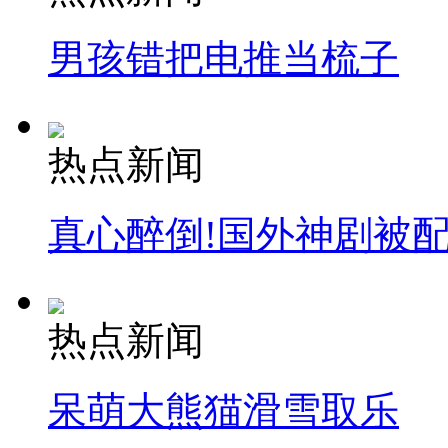
男孩错把电推当梳子
热点新闻
真心醉倒!国外神剧被
热点新闻
呆萌大熊猫滑雪取乐