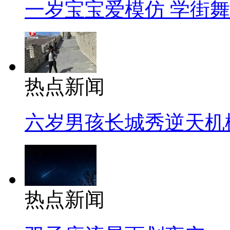
一岁宝宝爱模仿 学街
热点新闻
六岁男孩长城秀逆天机
热点新闻