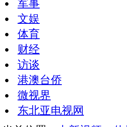
军事
文娱
体育
财经
访谈
港澳台侨
微视界
东北亚电视网