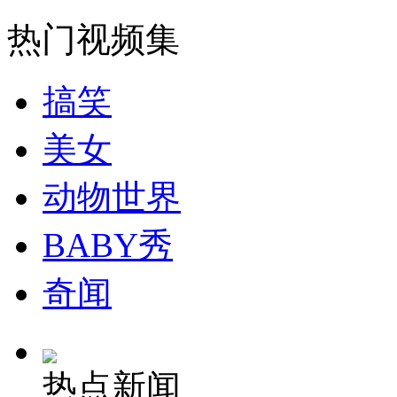
走！跟着总书记去植树
热门视频集
消防员救轻生者
花炮节热闹非凡
减压"枕头大战"
搞笑
美女
纽约上演“枕头大战”
动物世界
司机酒驾遇交警 急速倒车逃窜
BABY秀
奇闻
热点新闻