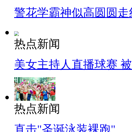
警花学霸神似高圆圆走
热点新闻
美女主持人直播球赛 
热点新闻
直击"圣诞泳装裸跑"