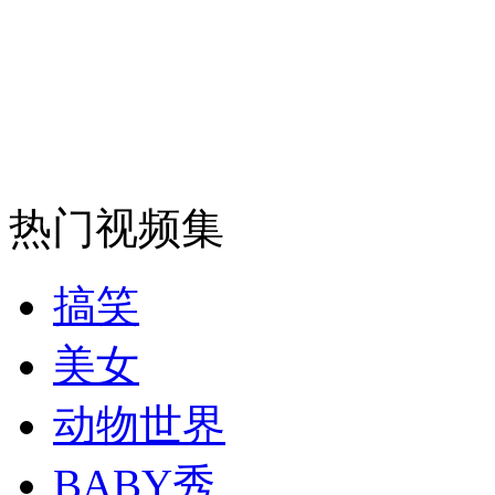
走！跟着总书记去植树
消防员救轻生者
花炮节热闹非凡
减压"枕头大战"
纽约上演“枕头大战”
热门视频集
司机酒驾遇交警 急速倒车逃窜
搞笑
美女
动物世界
BABY秀