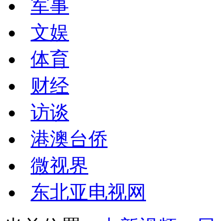
军事
文娱
体育
财经
访谈
港澳台侨
微视界
东北亚电视网