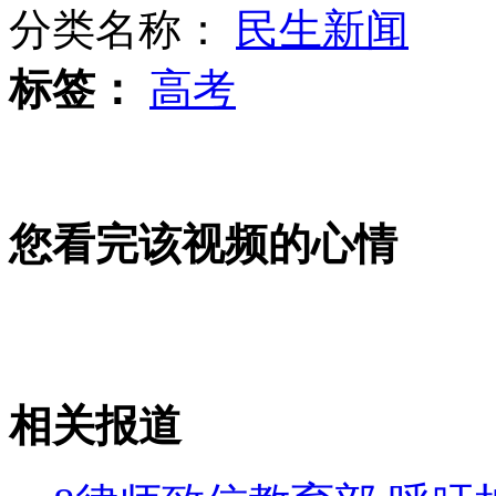
分类名称：
民生新闻
标签：
高考
诸葛亮遭恶搞 网友晒诸葛"成相图"
新华社女记者被求婚 推动股指上涨
您看完该视频的心情
两老太火气大 言语不和竟互殴
相关报道
山西运城恶犬咬伤多人 警民合力深夜将其击毙