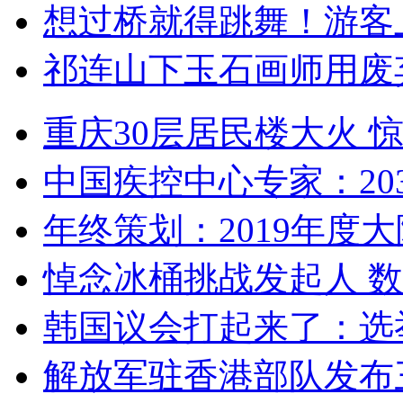
想过桥就得跳舞！游客
祁连山下玉石画师用废
重庆30层居民楼大火
中国疾控中心专家：203
年终策划：2019年度大陆
悼念冰桶挑战发起人 数百
韩国议会打起来了：选举
解放军驻香港部队发布三