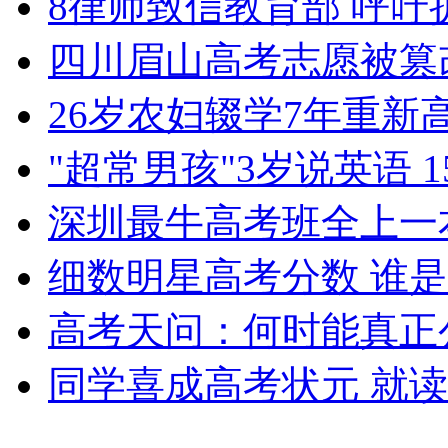
8律师致信教育部 呼
女孩北京地铁殴打老人 痛下狠手拳打脚踢
四川眉山高考志愿被篡
无痛分娩是否安全 医生回应
26岁农妇辍学7年重新
"超常男孩"3岁说英语 
外交部：反对强权政治霸凌主义
深圳最牛高考班全上一本
外交部：有关国家言论片面不公正
细数明星高考分数 谁
高考天问：何时能真正
安徽一实载49人客车翻车
同学喜成高考状元 就读