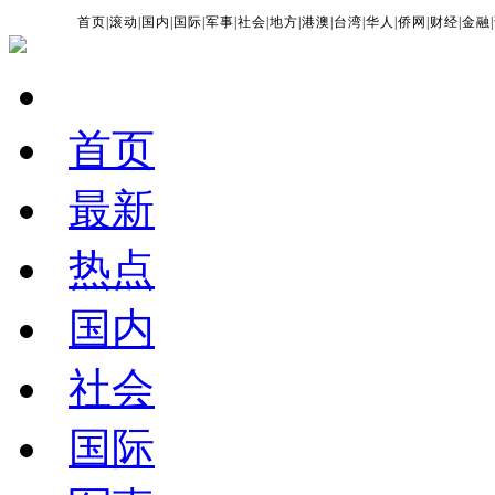
首页
|
滚动
|
国内
|
国际
|
军事
|
社会
|
地方
|
港澳
|
台湾
|
华人
|
侨网
|
财经
|
金融
|
首页
最新
热点
国内
社会
国际