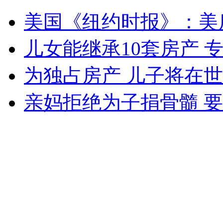
"刘先生"成网络新宠:看"无聊女"吵架
美国《纽约时报》：美
山西运城恶犬咬伤多人 警民合力深夜将其击毙
儿女能继承10套房产 
为独占房产 儿子将在
女孩北京地铁殴打老人 痛下狠手拳打脚踢
亲妈拒绝为子捐骨髓 
无痛分娩是否安全 医生回应
外交部：反对强权政治霸凌主义
外交部：有关国家言论片面不公正