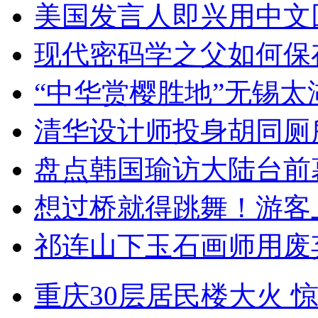
美国发言人即兴用中文
现代密码学之父如何保
“中华赏樱胜地”无锡
清华设计师投身胡同厕
盘点韩国瑜访大陆台前
想过桥就得跳舞！游客
祁连山下玉石画师用废
重庆30层居民楼大火