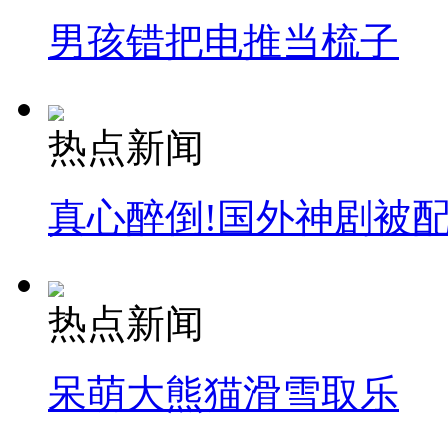
男孩错把电推当梳子
热点新闻
真心醉倒!国外神剧被
热点新闻
呆萌大熊猫滑雪取乐