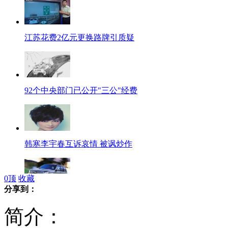
江苏花费2亿元更换路牌引质疑
92个中央部门已公开"三公"经费
韩寒李宇春互诉哀情 被讽炒作
0
顶
收藏
分享到：
东风本田召回76415辆2012款思威
简介：