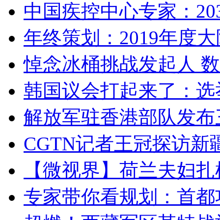
中国疾控中心专家：203
年终策划：2019年度大陆
悼念冰桶挑战发起人 数百
韩国议会打起来了：选举
解放军驻香港部队发布三
CGTN记者王冠探访新疆
【微视界】荷兰夫妇扎根青
专家带你看规划：首都功