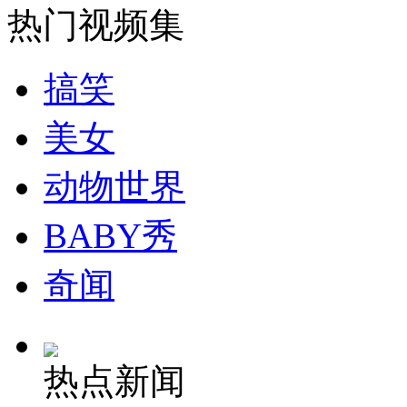
热门视频集
安徽一实载49人客车翻车
搞笑
美女
走！跟着总书记去植树
动物世界
消防员救轻生者
花炮节热闹非凡
减压"枕头大战"
BABY秀
奇闻
纽约上演“枕头大战”
热点新闻
司机酒驾遇交警 急速倒车逃窜