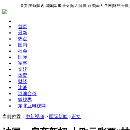
首页
|
滚动
|
国内
|
国际
|
军事
|
社会
|
地方
|
港澳
|
台湾
|
华人
|
侨网
|
财经
|
金融
|
首页
最新
热点
国内
社会
国际
军事
文娱
体育
财经
访谈
港澳台侨
微视界
东北亚电视网
当前位置：
中新视频
>
国际新闻
>
正文