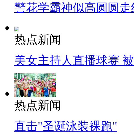
警花学霸神似高圆圆走
热点新闻
美女主持人直播球赛 
热点新闻
直击"圣诞泳装裸跑"