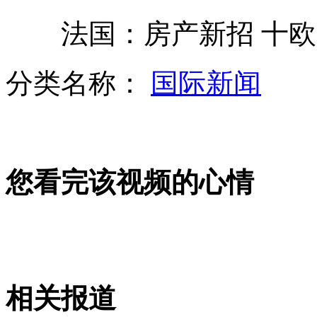
法国：房产新招 十欧元
猩猩过生日 园长嘴对嘴喂蛋糕
分类名称：
国际新闻
生活提示：三伏天饮食有讲究
您看完该视频的心情
烟草企业捐建希望小学植入广告
江西高招：一本院校缺额2429人
相关报道