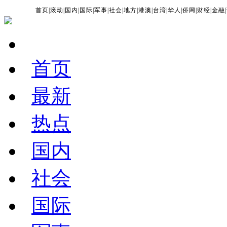
首页
|
滚动
|
国内
|
国际
|
军事
|
社会
|
地方
|
港澳
|
台湾
|
华人
|
侨网
|
财经
|
金融
|
首页
最新
热点
国内
社会
国际