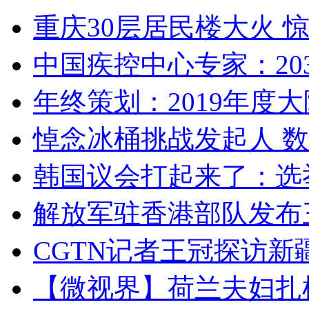
重庆30层居民楼大火
中国疾控中心专家：203
年终策划：2019年度大陆
悼念冰桶挑战发起人 数百
韩国议会打起来了：选举
解放军驻香港部队发布三
CGTN记者王冠探访新疆
【微视界】荷兰夫妇扎根青