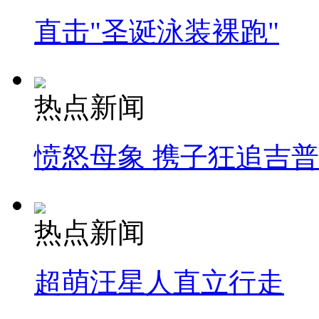
直击"圣诞泳装裸跑"
热点新闻
愤怒母象 携子狂追吉
热点新闻
超萌汪星人直立行走