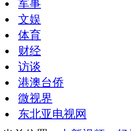
军事
文娱
体育
财经
访谈
港澳台侨
微视界
东北亚电视网