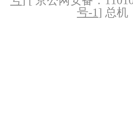
号
] [ 京公网安备：1101020
号-1
] 总机：