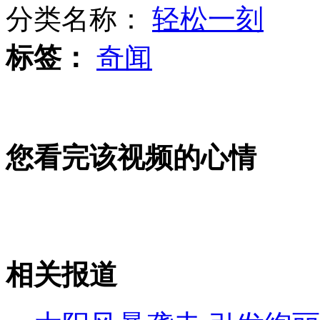
分类名称：
轻松一刻
标签：
奇闻
实拍七旬老人勇救溺水少年
汪小菲身陷倒闭传闻 小S捧场力挺
您看完该视频的心情
中国游泳队英国遭偷窥让队员“无语”
相关报道
山西运城恶犬咬伤多人 警民合力深夜将其击毙