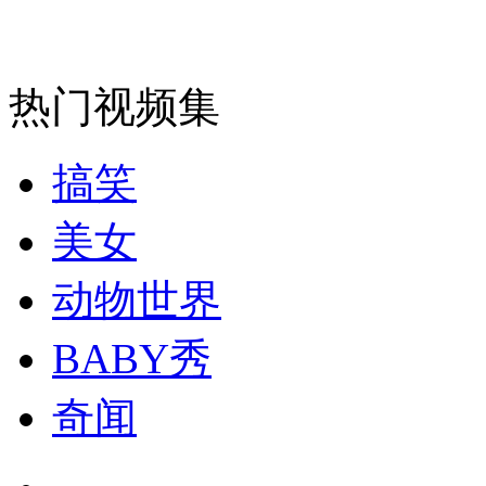
走！跟着总书记去植树
消防员救轻生者
花炮节热闹非凡
减压"枕头大战"
热门视频集
搞笑
纽约上演“枕头大战”
美女
司机酒驾遇交警 急速倒车逃窜
动物世界
BABY秀
奇闻