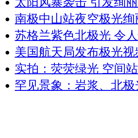
太阳风暴袭击 引发绚
女孩北京地铁殴打老人 痛下狠手拳打脚踢
南极中山站夜空极光绚
无痛分娩是否安全 医生回应
苏格兰紫色北极光 令
美国航天局发布极光视
外交部：反对强权政治霸凌主义
实拍：荧荧绿光 空间
外交部：有关国家言论片面不公正
罕见景象：岩浆、北极
安徽一实载49人客车翻车