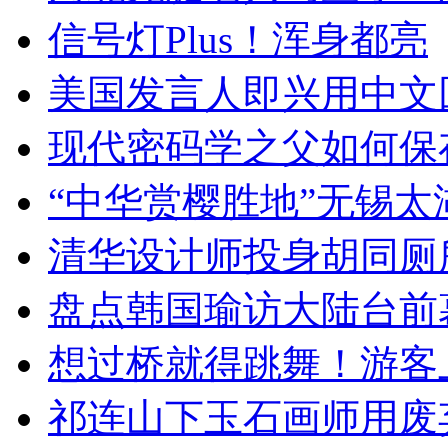
信号灯Plus！浑身都亮
美国发言人即兴用中文
现代密码学之父如何保
“中华赏樱胜地”无锡
清华设计师投身胡同厕
盘点韩国瑜访大陆台前
想过桥就得跳舞！游客
祁连山下玉石画师用废