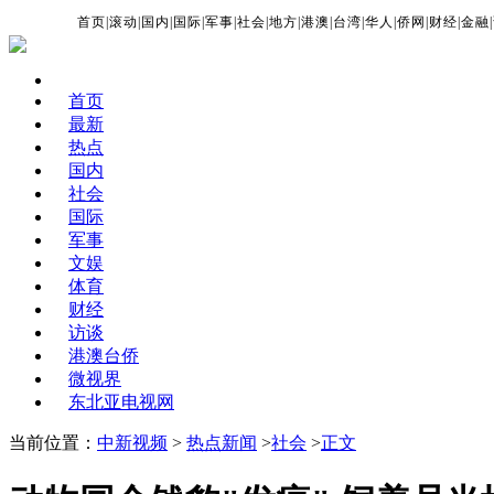
首页
|
滚动
|
国内
|
国际
|
军事
|
社会
|
地方
|
港澳
|
台湾
|
华人
|
侨网
|
财经
|
金融
|
首页
最新
热点
国内
社会
国际
军事
文娱
体育
财经
访谈
港澳台侨
微视界
东北亚电视网
当前位置：
中新视频
>
热点新闻
>
社会
>
正文