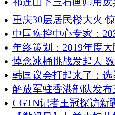
祁连山下玉石画师用废
重庆30层居民楼大火
中国疾控中心专家：203
年终策划：2019年度大陆
悼念冰桶挑战发起人 数百
韩国议会打起来了：选举
解放军驻香港部队发布三
CGTN记者王冠探访新疆