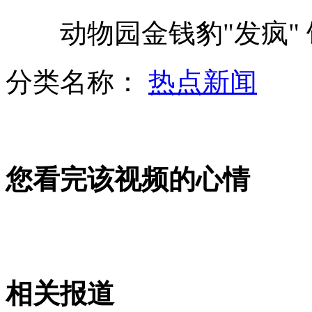
动物园金钱豹"发疯" 
实拍七旬老人勇救溺水少年
分类名称：
热点新闻
汪小菲身陷倒闭传闻 小S捧场力挺
您看完该视频的心情
中国游泳队英国遭偷窥让队员“无语”
南宁违规摊贩欲当众脱裤侮辱记者
相关报道