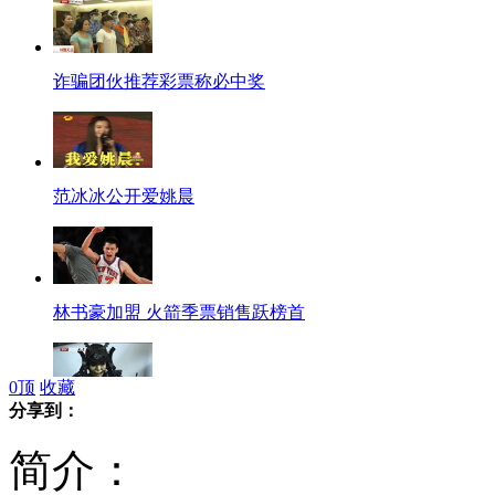
诈骗团伙推荐彩票称必中奖
范冰冰公开爱姚晨
林书豪加盟 火箭季票销售跃榜首
0
顶
收藏
分享到：
男子有奇招 废铁变身艺术品
简介：