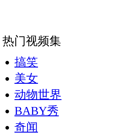
安徽一实载49人客车翻车
热门视频集
走！跟着总书记去植树
搞笑
消防员救轻生者
花炮节热闹非凡
减压"枕头大战"
美女
动物世界
纽约上演“枕头大战”
BABY秀
奇闻
司机酒驾遇交警 急速倒车逃窜