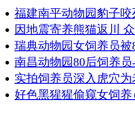
潘长江遭男士强吻 主持人被吓傻
福建南平动物园豹子咬
山西运城恶犬咬伤多人 警民合力深夜将其击毙
因地震寄养熊猫返川 
瑞典动物园女饲养员被
女孩北京地铁殴打老人 痛下狠手拳打脚踢
南昌动物园80后饲养
实拍饲养员深入虎穴为
无痛分娩是否安全 医生回应
好色黑猩猩偷窥女饲养
外交部：反对强权政治霸凌主义
外交部：有关国家言论片面不公正