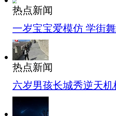
热点新闻
一岁宝宝爱模仿 学街
热点新闻
六岁男孩长城秀逆天机