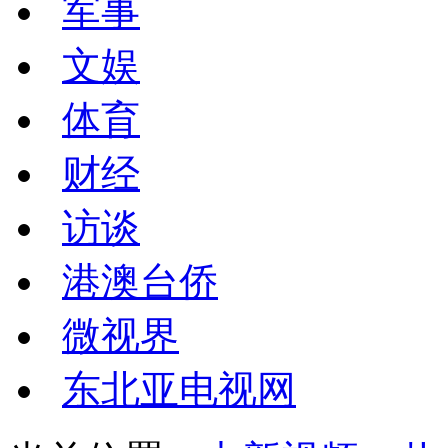
军事
文娱
体育
财经
访谈
港澳台侨
微视界
东北亚电视网