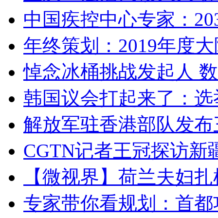
中国疾控中心专家：203
年终策划：2019年度大陆
悼念冰桶挑战发起人 数百
韩国议会打起来了：选举
解放军驻香港部队发布三
CGTN记者王冠探访新疆
【微视界】荷兰夫妇扎根青
专家带你看规划：首都功