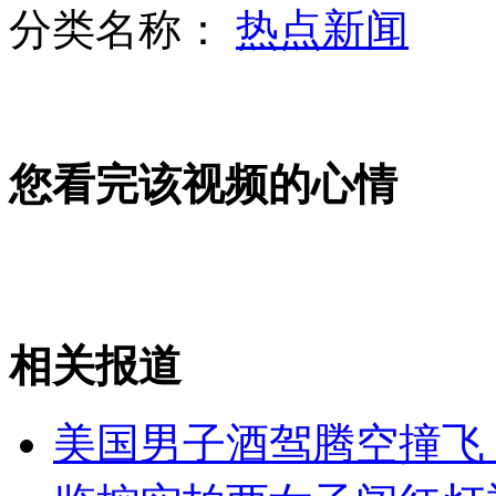
分类名称：
热点新闻
实拍七旬老人勇救溺水少年
您看完该视频的心情
汪小菲身陷倒闭传闻 小S捧场力挺
中国游泳队英国遭偷窥让队员“无语”
相关报道
山西运城恶犬咬伤多人 警民合力深夜将其击毙
美国男子酒驾腾空撞飞