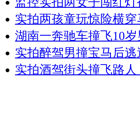
监控实拍两女子闯红灯
女孩北京地铁殴打老人 痛下狠手拳打脚踢
实拍两孩童玩惊险横穿
无痛分娩是否安全 医生回应
湖南一奔驰车撞飞10
实拍醉驾男撞宝马后逃
外交部：反对强权政治霸凌主义
实拍酒驾街头撞飞路人
外交部：有关国家言论片面不公正
安徽一实载49人客车翻车