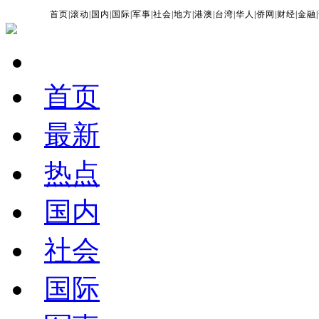
首页
|
滚动
|
国内
|
国际
|
军事
|
社会
|
地方
|
港澳
|
台湾
|
华人
|
侨网
|
财经
|
金融
|
首页
最新
热点
国内
社会
国际