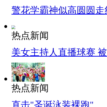
警花学霸神似高圆圆走
热点新闻
美女主持人直播球赛 
热点新闻
直击"圣诞泳装裸跑"