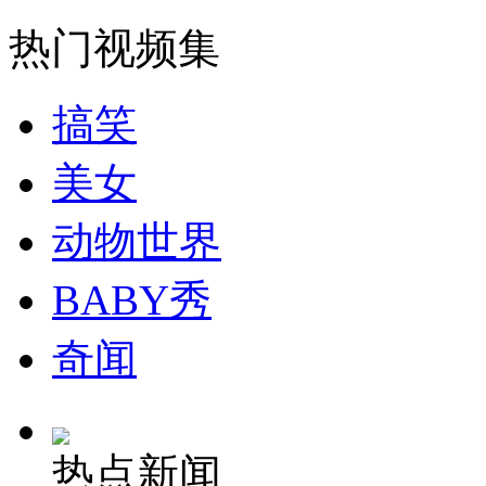
走！跟着总书记去植树
热门视频集
消防员救轻生者
花炮节热闹非凡
减压"枕头大战"
搞笑
美女
纽约上演“枕头大战”
动物世界
司机酒驾遇交警 急速倒车逃窜
BABY秀
奇闻
热点新闻