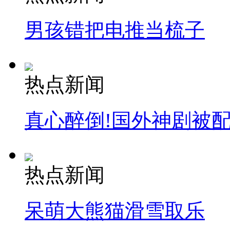
男孩错把电推当梳子
热点新闻
真心醉倒!国外神剧被
热点新闻
呆萌大熊猫滑雪取乐