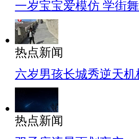
一岁宝宝爱模仿 学街
热点新闻
六岁男孩长城秀逆天机
热点新闻