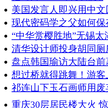
美国发言人即兴用中文
现代密码学之父如何保
“中华赏樱胜地”无锡
清华设计师投身胡同厕
盘点韩国瑜访大陆台前
想过桥就得跳舞！游客
祁连山下玉石画师用废
重庆30层居民楼大火