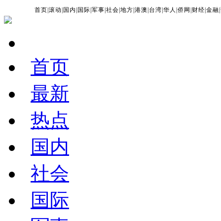
首页
|
滚动
|
国内
|
国际
|
军事
|
社会
|
地方
|
港澳
|
台湾
|
华人
|
侨网
|
财经
|
金融
|
首页
最新
热点
国内
社会
国际