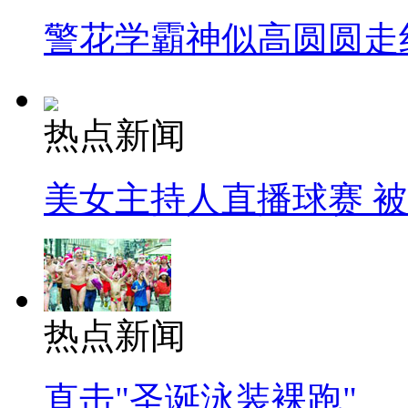
警花学霸神似高圆圆走
热点新闻
美女主持人直播球赛 
热点新闻
直击"圣诞泳装裸跑"