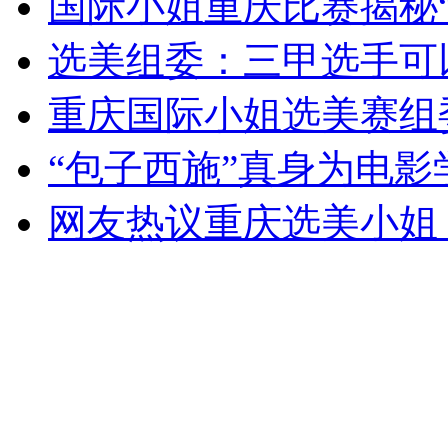
国际小姐重庆比赛揭秘
女孩北京地铁殴打老人 痛下狠手拳打脚踢
选美组委：三甲选手可
无痛分娩是否安全 医生回应
重庆国际小姐选美赛组
“包子西施”真身为电影
外交部：反对强权政治霸凌主义
网友热议重庆选美小姐
外交部：有关国家言论片面不公正
安徽一实载49人客车翻车