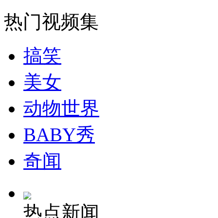
走！跟着总书记去植树
热门视频集
消防员救轻生者
花炮节热闹非凡
减压"枕头大战"
搞笑
美女
纽约上演“枕头大战”
动物世界
司机酒驾遇交警 急速倒车逃窜
BABY秀
奇闻
热点新闻