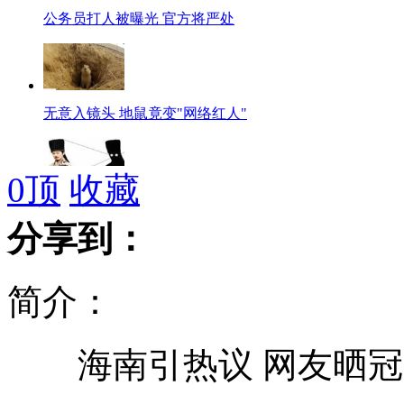
公务员打人被曝光 官方将严处
无意入镜头 地鼠竟变"网络红人"
0
顶
收藏
三国英豪频被恶搞 诸葛亮变诸葛暗
分享到：
简介：
易建联称未接到当旗手通知 还是个谜
海南引热议 网友晒冠
巩俐展大姐风范 范冰冰小家碧玉