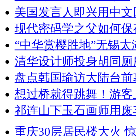
美国发言人即兴用中文
现代密码学之父如何保
“中华赏樱胜地”无锡
清华设计师投身胡同厕
盘点韩国瑜访大陆台前
想过桥就得跳舞！游客
祁连山下玉石画师用废
重庆30层居民楼大火