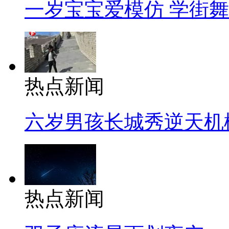
一岁宝宝爱模仿 学街
热点新闻
六岁男孩长城秀逆天机
热点新闻