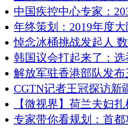
中国疾控中心专家：203
年终策划：2019年度大陆
悼念冰桶挑战发起人 数百
韩国议会打起来了：选举
解放军驻香港部队发布三
CGTN记者王冠探访新疆
【微视界】荷兰夫妇扎根青
专家带你看规划：首都功