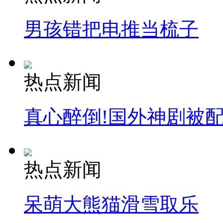
男孩错把电推当梳子
热点新闻
真心醉倒!国外神剧被
热点新闻
呆萌大熊猫滑雪取乐