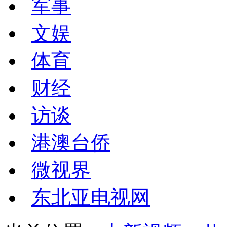
军事
文娱
体育
财经
访谈
港澳台侨
微视界
东北亚电视网