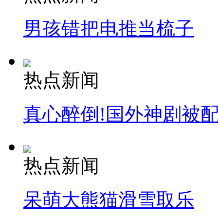
男孩错把电推当梳子
热点新闻
真心醉倒!国外神剧被
热点新闻
呆萌大熊猫滑雪取乐