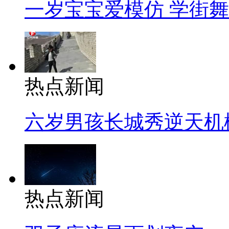
一岁宝宝爱模仿 学街
热点新闻
六岁男孩长城秀逆天机
热点新闻