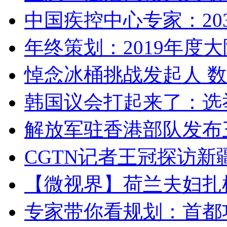
中国疾控中心专家：203
年终策划：2019年度大陆
悼念冰桶挑战发起人 数百
韩国议会打起来了：选举
解放军驻香港部队发布三
CGTN记者王冠探访新疆
【微视界】荷兰夫妇扎根青
专家带你看规划：首都功