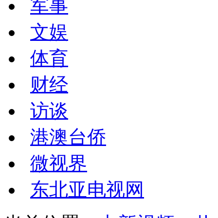
军事
文娱
体育
财经
访谈
港澳台侨
微视界
东北亚电视网