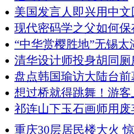
美国发言人即兴用中文
现代密码学之父如何保
“中华赏樱胜地”无锡
清华设计师投身胡同厕
盘点韩国瑜访大陆台前
想过桥就得跳舞！游客
祁连山下玉石画师用废
重庆30层居民楼大火