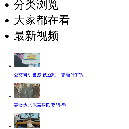
分类浏览
大家都在看
最新视频
公交司机当贼 铁丝粘口香糖"钓"钱
美女遭水泥盖身险变"雕塑"