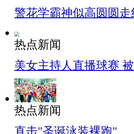
警花学霸神似高圆圆走
热点新闻
美女主持人直播球赛 
热点新闻
直击"圣诞泳装裸跑"