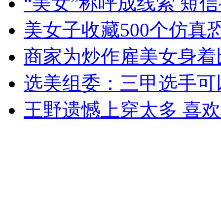
“美女”称呼成线索 短
女孩北京地铁殴打老人 痛下狠手拳打脚踢
美女子收藏500个仿真
无痛分娩是否安全 医生回应
商家为炒作雇美女身着
选美组委：三甲选手可
外交部：反对强权政治霸凌主义
王野遗憾上穿太多 喜
外交部：有关国家言论片面不公正
安徽一实载49人客车翻车