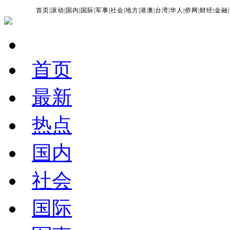
首页
|
滚动
|
国内
|
国际
|
军事
|
社会
|
地方
|
港澳
|
台湾
|
华人
|
侨网
|
财经
|
金融
|
首页
最新
热点
国内
社会
国际