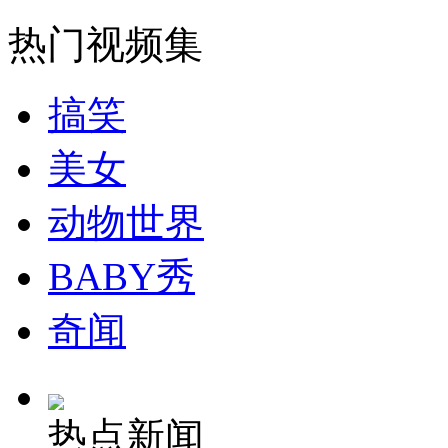
走！跟着总书记去植树
热门视频集
消防员救轻生者
花炮节热闹非凡
减压"枕头大战"
搞笑
美女
纽约上演“枕头大战”
动物世界
司机酒驾遇交警 急速倒车逃窜
BABY秀
奇闻
热点新闻