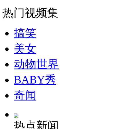
走！跟着总书记去植树
热门视频集
消防员救轻生者
花炮节热闹非凡
减压"枕头大战"
搞笑
美女
纽约上演“枕头大战”
动物世界
司机酒驾遇交警 急速倒车逃窜
BABY秀
奇闻
热点新闻