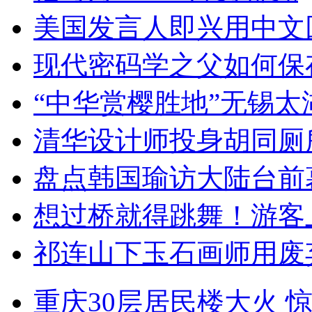
美国发言人即兴用中文
现代密码学之父如何保
“中华赏樱胜地”无锡
清华设计师投身胡同厕
盘点韩国瑜访大陆台前
想过桥就得跳舞！游客
祁连山下玉石画师用废
重庆30层居民楼大火