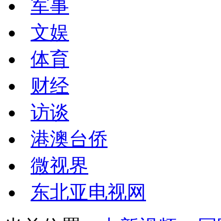
军事
文娱
体育
财经
访谈
港澳台侨
微视界
东北亚电视网