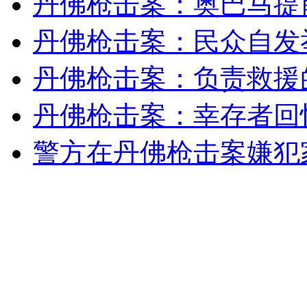
丹佛枪击案：奥巴马提
女孩北京地铁殴打老人 痛下狠手拳打脚踢
丹佛枪击案：民众自发
无痛分娩是否安全 医生回应
丹佛枪击案：负责救援
丹佛枪击案：幸存者回
外交部：反对强权政治霸凌主义
警方在丹佛枪击案嫌犯
外交部：有关国家言论片面不公正
安徽一实载49人客车翻车