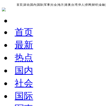
首页
|
滚动
|
国内
|
国际
|
军事
|
社会
|
地方
|
港澳
|
台湾
|
华人
|
侨网
|
财经
|
金融
|
首页
最新
热点
国内
社会
国际