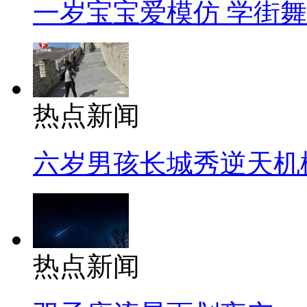
一岁宝宝爱模仿 学街
热点新闻
六岁男孩长城秀逆天机
热点新闻