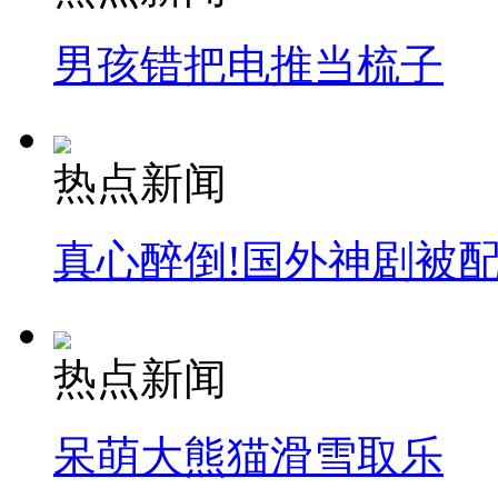
男孩错把电推当梳子
热点新闻
真心醉倒!国外神剧被
热点新闻
呆萌大熊猫滑雪取乐