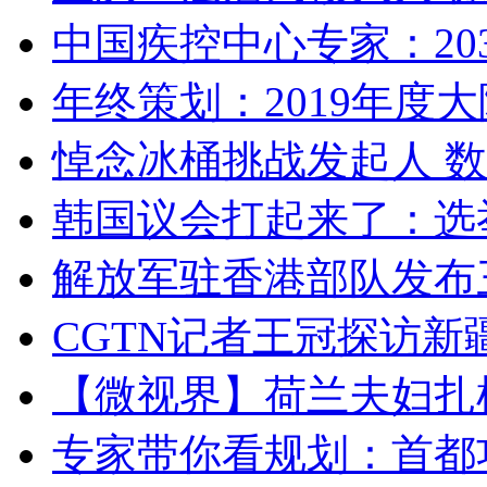
中国疾控中心专家：203
年终策划：2019年度大陆
悼念冰桶挑战发起人 数百
韩国议会打起来了：选举
解放军驻香港部队发布三
CGTN记者王冠探访新疆
【微视界】荷兰夫妇扎根青
专家带你看规划：首都功