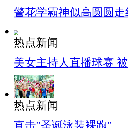
警花学霸神似高圆圆走
热点新闻
美女主持人直播球赛 
热点新闻
直击"圣诞泳装裸跑"