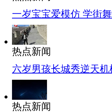
一岁宝宝爱模仿 学街
热点新闻
六岁男孩长城秀逆天机
热点新闻