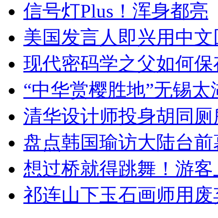
信号灯Plus！浑身都亮
美国发言人即兴用中文
现代密码学之父如何保
“中华赏樱胜地”无锡
清华设计师投身胡同厕
盘点韩国瑜访大陆台前
想过桥就得跳舞！游客
祁连山下玉石画师用废