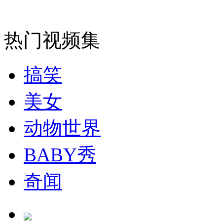
安徽一实载49人客车翻车
热门视频集
搞笑
走！跟着总书记去植树
美女
消防员救轻生者
花炮节热闹非凡
减压"枕头大战"
动物世界
BABY秀
纽约上演“枕头大战”
奇闻
司机酒驾遇交警 急速倒车逃窜