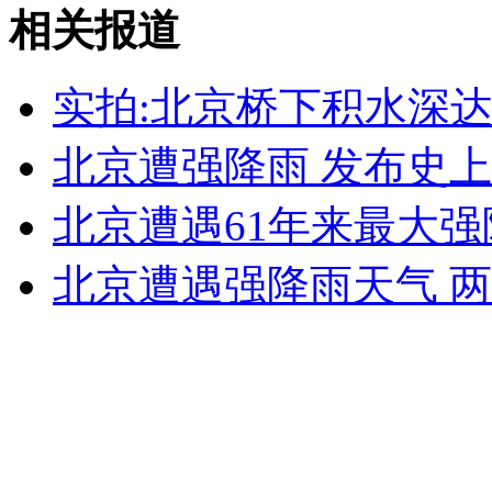
老人酷暑领消暑绿豆 网友称该发钱
相关报道
山西运城恶犬咬伤多人 警民合力深夜将其击毙
实拍:北京桥下积水深达
北京遭强降雨 发布史
女孩北京地铁殴打老人 痛下狠手拳打脚踢
北京遭遇61年来最大强
北京遭遇强降雨天气 
无痛分娩是否安全 医生回应
外交部：反对强权政治霸凌主义
外交部：有关国家言论片面不公正