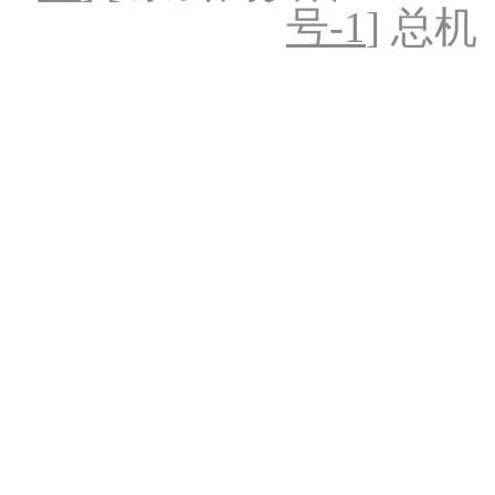
号-1
] 总机：