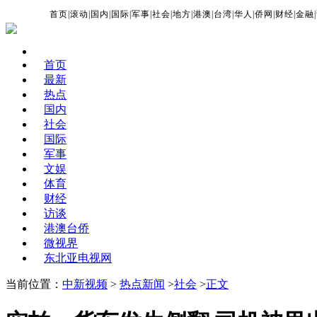
首页
|
滚动
|
国内
|
国际
|
军事
|
社会
|
地方
|
港澳
|
台湾
|
华人
|
侨网
|
财经
|
金融
|
首页
最新
热点
国内
社会
国际
军事
文娱
体育
财经
访谈
港澳台侨
微视界
东北亚电视网
当前位置：
中新视频
>
热点新闻
>
社会
>
正文