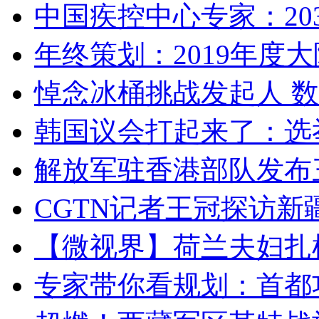
中国疾控中心专家：203
年终策划：2019年度大陆
悼念冰桶挑战发起人 数百
韩国议会打起来了：选举
解放军驻香港部队发布三
CGTN记者王冠探访新疆
【微视界】荷兰夫妇扎根青
专家带你看规划：首都功