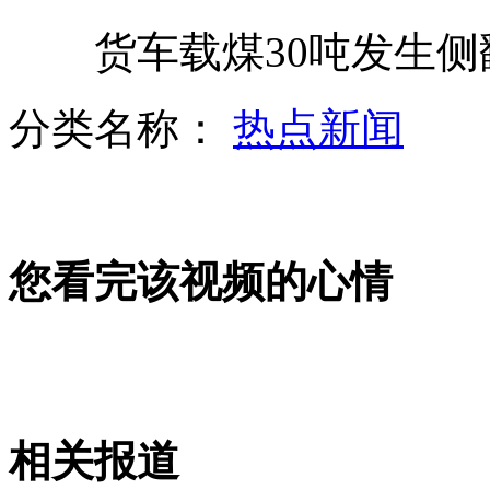
货车载煤30吨发生侧翻
女老板勇斗持刀歹徒 劫匪喊救命
分类名称：
热点新闻
影院枪击嫌犯被捕时称"我就是小丑"
您看完该视频的心情
影院枪击案嫌犯同学回忆：他安静内向
实拍北京暴雨 一男子被"埋"车中
相关报道