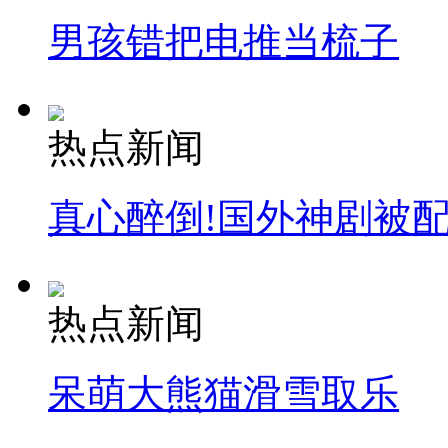
男孩错把电推当梳子
热点新闻
真心醉倒!国外神剧被
热点新闻
呆萌大熊猫滑雪取乐