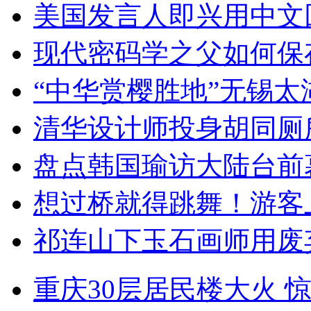
美国发言人即兴用中文
现代密码学之父如何保
“中华赏樱胜地”无锡
清华设计师投身胡同厕
盘点韩国瑜访大陆台前
想过桥就得跳舞！游客
祁连山下玉石画师用废
重庆30层居民楼大火