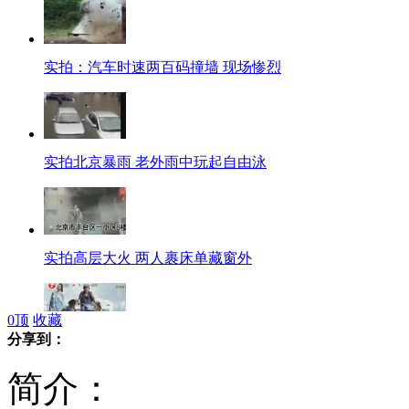
实拍：汽车时速两百码撞墙 现场惨烈
实拍北京暴雨 老外雨中玩起自由泳
实拍高层大火 两人裹床单藏窗外
0
顶
收藏
分享到：
十岁男童帮奶奶拉三轮车收废品
简介：