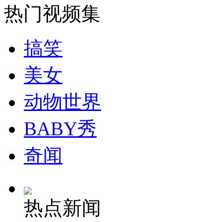
热门视频集
安徽一实载49人客车翻车
搞笑
美女
走！跟着总书记去植树
动物世界
消防员救轻生者
花炮节热闹非凡
减压"枕头大战"
BABY秀
奇闻
纽约上演“枕头大战”
热点新闻
司机酒驾遇交警 急速倒车逃窜