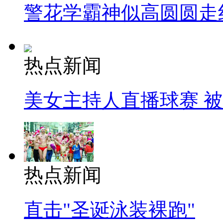
警花学霸神似高圆圆走
热点新闻
美女主持人直播球赛 
热点新闻
直击"圣诞泳装裸跑"