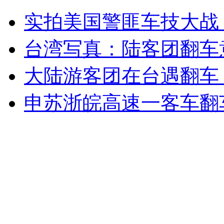
英国男子欲裸体走遍全国
实拍美国警匪车技大战
山西运城恶犬咬伤多人 警民合力深夜将其击毙
台湾写真：陆客团翻车
大陆游客团在台遇翻车 
女孩北京地铁殴打老人 痛下狠手拳打脚踢
申苏浙皖高速一客车翻车
无痛分娩是否安全 医生回应
外交部：反对强权政治霸凌主义
外交部：有关国家言论片面不公正