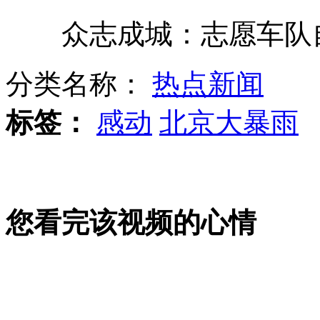
众志成城：志愿车队自
黄牛向卫生厅长下战书：谁治得了我
分类名称：
热点新闻
朝鲜遭台风“卡奴”袭击 至少7人死亡
标签：
感动
北京大暴雨
实拍22日凌晨广渠门桥恢复通车
您看完该视频的心情
窃贼钻洞欲盗银行两触警报被捉