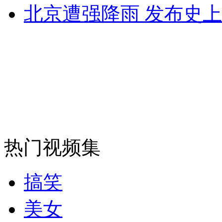
北京遭强降雨 发布史
安徽一实载49人客车翻车
走！跟着总书记去植树
消防员救轻生者
花炮节热闹非凡
减压"枕头大战"
热门视频集
纽约上演“枕头大战”
搞笑
美女
司机酒驾遇交警 急速倒车逃窜