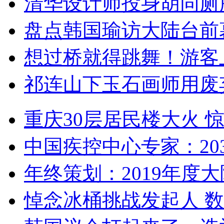
清华设计师投身胡同厕
盘点韩国瑜访大陆台前
想过桥就得跳舞！游客
祁连山下玉石画师用废
重庆30层居民楼大火
中国疾控中心专家：203
年终策划：2019年度大陆
悼念冰桶挑战发起人 数百