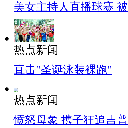
美女主持人直播球赛 
热点新闻
直击"圣诞泳装裸跑"
热点新闻
愤怒母象 携子狂追吉