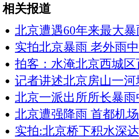
台货柜司机为阻车滑行徒手挡车惨死
相关报道
山西运城恶犬咬伤多人 警民合力深夜将其击毙
北京遭遇60年来最大暴
实拍北京暴雨 老外雨
女孩北京地铁殴打老人 痛下狠手拳打脚踢
拍客：水淹北京西城区
记者讲述北京房山一河
无痛分娩是否安全 医生回应
北京一派出所所长暴雨
外交部：反对强权政治霸凌主义
北京遭强降雨 首都机
外交部：有关国家言论片面不公正
实拍:北京桥下积水深达