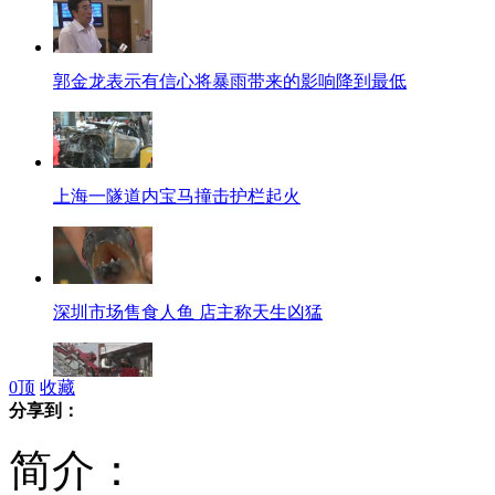
郭金龙表示有信心将暴雨带来的影响降到最低
上海一隧道内宝马撞击护栏起火
深圳市场售食人鱼 店主称天生凶猛
0
顶
收藏
分享到：
影院枪击嫌疑人住所拆弹完成
简介：