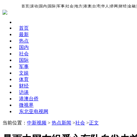
首页
|
滚动
|
国内
|
国际
|
军事
|
社会
|
地方
|
港澳
|
台湾
|
华人
|
侨网
|
财经
|
金融
|
首页
最新
热点
国内
社会
国际
军事
文娱
体育
财经
访谈
港澳台侨
微视界
东北亚电视网
当前位置：
中新视频
>
热点新闻
>
社会
>
正文