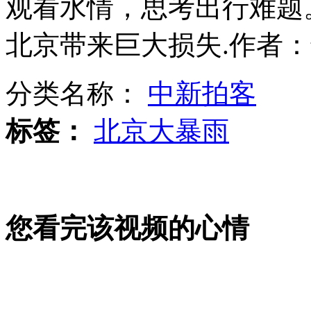
观看水情，思考出行难题。
北京带来巨大损失.作者
暴雨泄洪 北京洪峰抵达天津
分类名称：
中新拍客
标签：
北京大暴雨
暴雨过后 北京车主忙晒车“抢救”
暴雨袭击京城 通州遇龙卷风
您看完该视频的心情
山西运城恶犬咬伤多人 警民合力深夜将其击毙