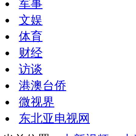
军事
文娱
体育
财经
访谈
港澳台侨
微视界
东北亚电视网