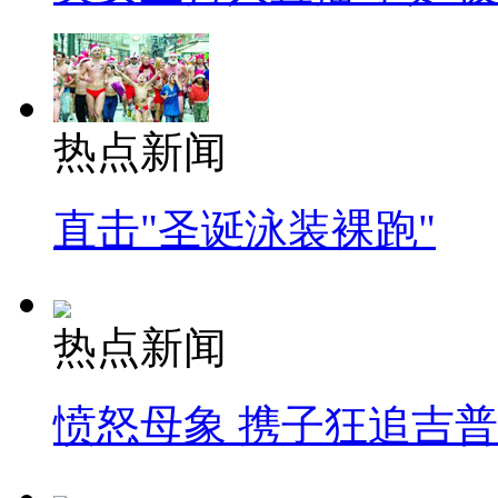
热点新闻
直击"圣诞泳装裸跑"
热点新闻
愤怒母象 携子狂追吉