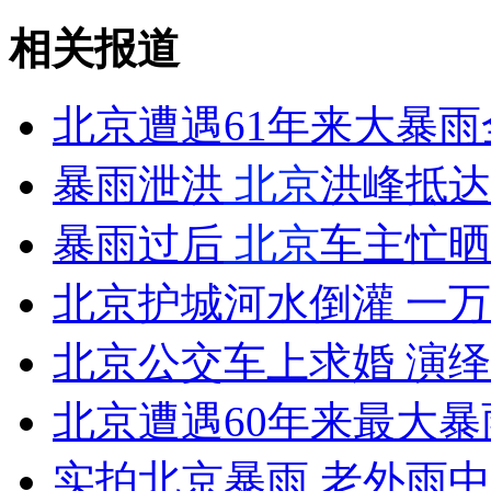
女孩北京地铁殴打老人 痛下狠手拳打脚踢
相关报道
无痛分娩是否安全 医生回应
北京遭遇61年来大暴雨
暴雨泄洪
北京
洪峰抵达
外交部：反对强权政治霸凌主义
暴雨过后
北京
车主忙晒
外交部：有关国家言论片面不公正
北京护城河水倒灌 一
北京公交车上求婚 演
安徽一实载49人客车翻车
北京遭遇60年来最大暴
实拍北京暴雨 老外雨