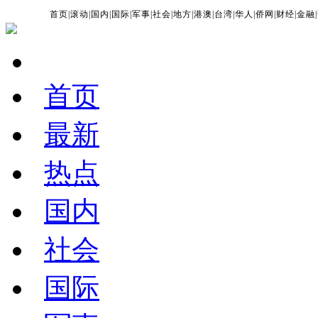
首页
|
滚动
|
国内
|
国际
|
军事
|
社会
|
地方
|
港澳
|
台湾
|
华人
|
侨网
|
财经
|
金融
|
首页
最新
热点
国内
社会
国际