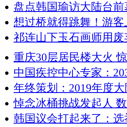
盘点韩国瑜访大陆台前
想过桥就得跳舞！游客
祁连山下玉石画师用废
重庆30层居民楼大火
中国疾控中心专家：203
年终策划：2019年度大陆
悼念冰桶挑战发起人 数百
韩国议会打起来了：选举