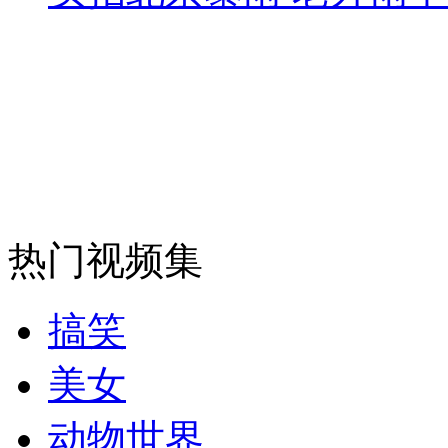
走！跟着总书记去植树
消防员救轻生者
花炮节热闹非凡
减压"枕头大战"
纽约上演“枕头大战”
热门视频集
司机酒驾遇交警 急速倒车逃窜
搞笑
美女
动物世界