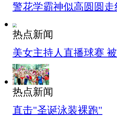
警花学霸神似高圆圆走
热点新闻
美女主持人直播球赛 
热点新闻
直击"圣诞泳装裸跑"