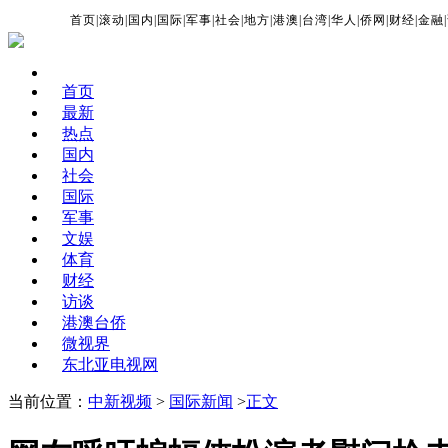
首页
|
滚动
|
国内
|
国际
|
军事
|
社会
|
地方
|
港澳
|
台湾
|
华人
|
侨网
|
财经
|
金融
|
首页
最新
热点
国内
社会
国际
军事
文娱
体育
财经
访谈
港澳台侨
微视界
东北亚电视网
当前位置：
中新视频
>
国际新闻
>
正文