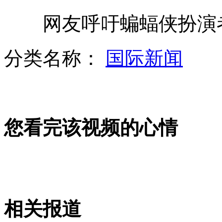
网友呼吁蝙蝠侠扮演者
男子徒手爬上高塔拍莫斯科美景
分类名称：
国际新闻
北航博士录取通知书遭人工涂改
您看完该视频的心情
深圳18年来首发橙色高温预警信号
中国男篮险胜波兰终结16连败
相关报道