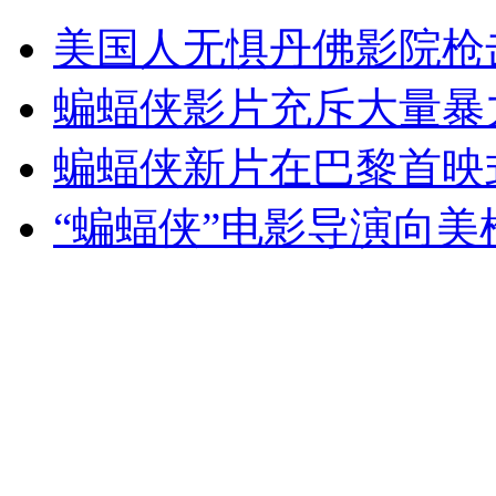
最新太阳耀斑爆发影像:非常壮观
美国人无惧丹佛影院枪
山西运城恶犬咬伤多人 警民合力深夜将其击毙
蝙蝠侠影片充斥大量暴
蝙蝠侠新片在巴黎首映
女孩北京地铁殴打老人 痛下狠手拳打脚踢
“蝙蝠侠”电影导演向
无痛分娩是否安全 医生回应
外交部：反对强权政治霸凌主义
外交部：有关国家言论片面不公正