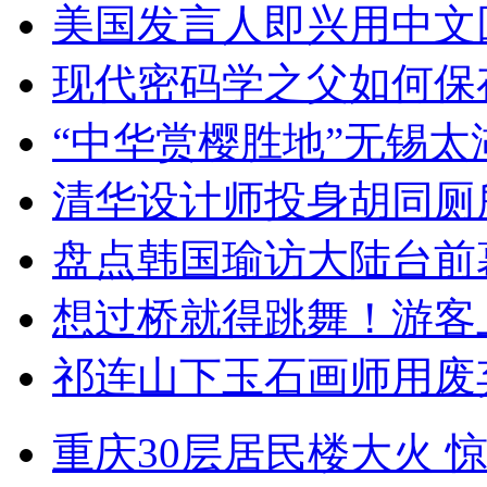
美国发言人即兴用中文
现代密码学之父如何保
“中华赏樱胜地”无锡
清华设计师投身胡同厕
盘点韩国瑜访大陆台前
想过桥就得跳舞！游客
祁连山下玉石画师用废
重庆30层居民楼大火