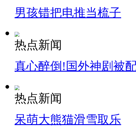
男孩错把电推当梳子
热点新闻
真心醉倒!国外神剧被
热点新闻
呆萌大熊猫滑雪取乐