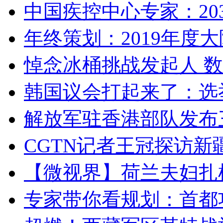
中国疾控中心专家：203
年终策划：2019年度大陆
悼念冰桶挑战发起人 数百
韩国议会打起来了：选举
解放军驻香港部队发布三
CGTN记者王冠探访新疆
【微视界】荷兰夫妇扎根青
专家带你看规划：首都功