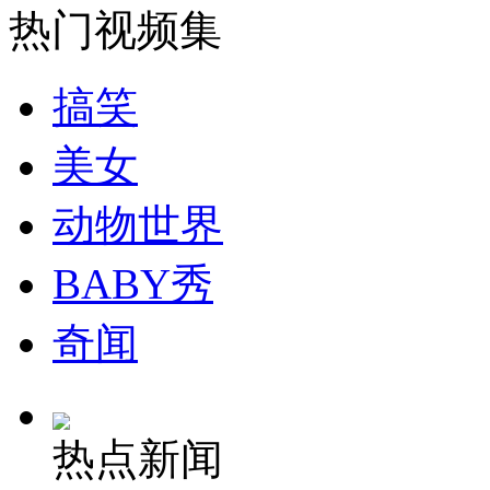
热门视频集
安徽一实载49人客车翻车
搞笑
美女
走！跟着总书记去植树
动物世界
消防员救轻生者
花炮节热闹非凡
减压"枕头大战"
BABY秀
奇闻
纽约上演“枕头大战”
热点新闻
司机酒驾遇交警 急速倒车逃窜