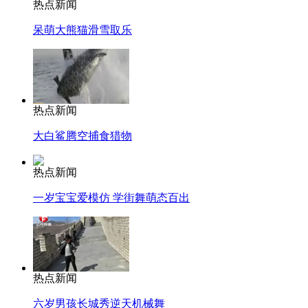
热点新闻
呆萌大熊猫滑雪取乐
热点新闻
大白鲨腾空捕食猎物
热点新闻
一岁宝宝爱模仿 学街舞萌态百出
热点新闻
六岁男孩长城秀逆天机械舞