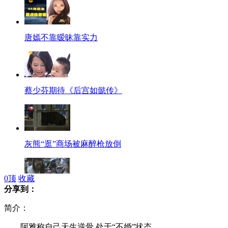
唐嫣不靠暧昧靠实力
蔡少芬期待《后宫如懿传》
灰熊“逛”商场被麻醉枪放倒
0
顶
收藏
分享到：
最美女会计人工呼吸施救七旬老人
简介：
阿雅称自己天生逆骨 处于“不婚”状态