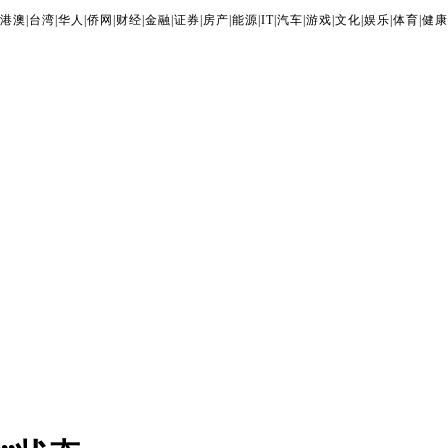
港澳
|
台湾
|
华人
|
侨网
|
财经
|
金融
|
证券
|
房产
|
能源
|
IT
|
汽车
|
游戏
|
文化
|
娱乐
|
体育
|
健康