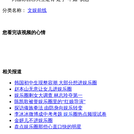
分类名称：
文娱前线
英媒曝贝克汉姆出演奥运开幕式
您看完该视频的心情
曼联抵达上海开启中国行
相关报道
汽车淹水 车门是逃生最佳通道
韩国初中生现整容潮 大部分想进娱乐圈
赵本山无意让女儿进娱乐圈
娱乐圈剩女大调查 林志玲夺第一
陈凯歌被誉娱乐圈里的“红娘导演”
俄火箭顺利完成"一箭五星"发射
探访傣族拳法 由防身向娱乐转变
李冰冰微博成中考考题
娱乐
圈热点频现试卷
金妍儿不进娱乐圈
盘点娱乐圈那些心直口快的明星