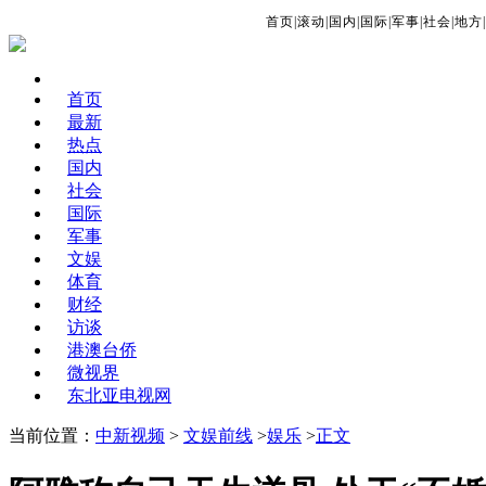
首页
|
滚动
|
国内
|
国际
|
军事
|
社会
|
地方
|
首页
最新
热点
国内
社会
国际
军事
文娱
体育
财经
访谈
港澳台侨
微视界
东北亚电视网
当前位置：
中新视频
>
文娱前线
>
娱乐
>
正文