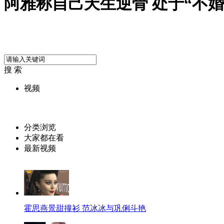
阿雅称自己天生逆骨 处于“不婚
搜 索
视频
分类浏览
大家都在看
最新视频
霍思燕景甜撞衫 范冰冰与巩俐斗艳