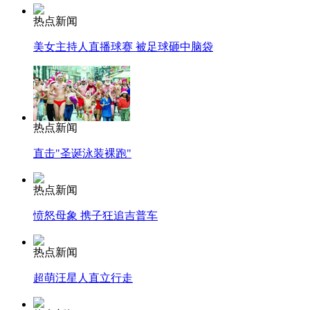
热点新闻
美女主持人直播球赛 被足球砸中脑袋
热点新闻
直击"圣诞泳装裸跑"
热点新闻
愤怒母象 携子狂追吉普车
热点新闻
超萌汪星人直立行走