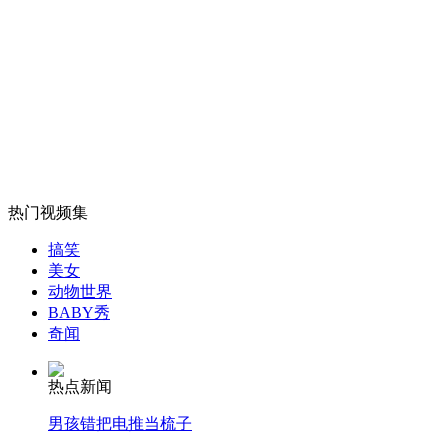
诸葛亮不亮？盘点网友恶搞名人
山西运城恶犬咬伤多人 警民合力深夜将其击毙
女孩北京地铁殴打老人 痛下狠手拳打脚踢
热门视频集
搞笑
无痛分娩是否安全 医生回应
美女
动物世界
BABY秀
外交部：反对强权政治霸凌主义
奇闻
热点新闻
外交部：有关国家言论片面不公正
男孩错把电推当梳子