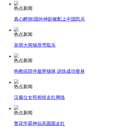
热点新闻
安徽一实载49人客车翻车
真心醉倒!国外神剧被配上中国民乐
热点新闻
呆萌大熊猫滑雪取乐
走！跟着总书记去植树
热点新闻
消防员救轻生者
花炮节热闹非凡
减压"枕头大战"
狗教练陪伴最胖猫咪 训练成功瘦身
热点新闻
汉服仕女照相馆走红网络
纽约上演“枕头大战”
热点新闻
司机酒驾遇交警 急速倒车逃窜
警花学霸神似高圆圆走红