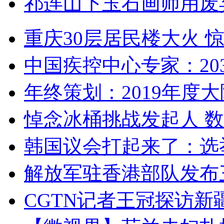
祁连山下玉石画师用废
重庆30层居民楼大火
中国疾控中心专家：203
年终策划：2019年度大陆
悼念冰桶挑战发起人 数百
韩国议会打起来了：选举
解放军驻香港部队发布三
CGTN记者王冠探访新疆