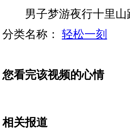
男子梦游夜行十里山路
美枪击案:两男子为女友挡子弹身亡
分类名称：
轻松一刻
医学专家:中国现代职业病急待关注
您看完该视频的心情
西法接壤地区发生森林大火已死3人
直升机巡视灾情 拍百头死猪漂水面
相关报道