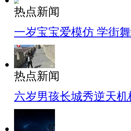
热点新闻
一岁宝宝爱模仿 学街
热点新闻
六岁男孩长城秀逆天机