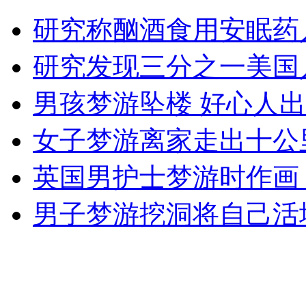
四川泸州遭遇50年最大洪峰
研究称酗酒食用安眠药
山西运城恶犬咬伤多人 警民合力深夜将其击毙
研究发现三分之一美国
男孩梦游坠楼 好心人
女孩北京地铁殴打老人 痛下狠手拳打脚踢
女子梦游离家走出十公
英国男护士梦游时作画
无痛分娩是否安全 医生回应
男子梦游挖洞将自己活
外交部：反对强权政治霸凌主义
外交部：有关国家言论片面不公正