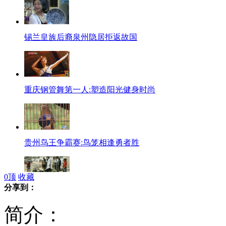
锡兰皇族后裔泉州隐居拒返故国
重庆钢管舞第一人:塑造阳光健身时尚
贵州鸟王争霸赛:鸟笼相逢勇者胜
0
顶
收藏
分享到：
伊拉克多地遭恐怖袭击90多人丧生
简介：