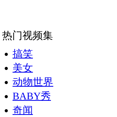
安徽一实载49人客车翻车
热门视频集
走！跟着总书记去植树
搞笑
消防员救轻生者
花炮节热闹非凡
减压"枕头大战"
美女
动物世界
纽约上演“枕头大战”
BABY秀
奇闻
司机酒驾遇交警 急速倒车逃窜