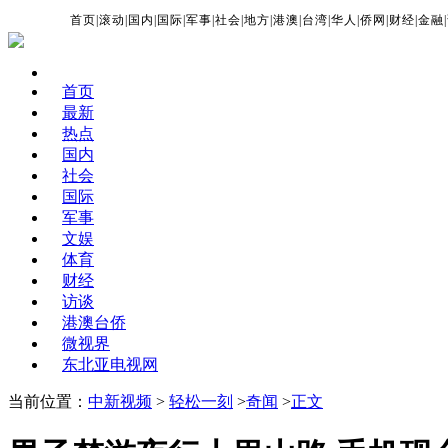
首页
|
滚动
|
国内
|
国际
|
军事
|
社会
|
地方
|
港澳
|
台湾
|
华人
|
侨网
|
财经
|
金融
|
首页
最新
热点
国内
社会
国际
军事
文娱
体育
财经
访谈
港澳台侨
微视界
东北亚电视网
当前位置：
中新视频
>
轻松一刻
>
奇闻
>
正文