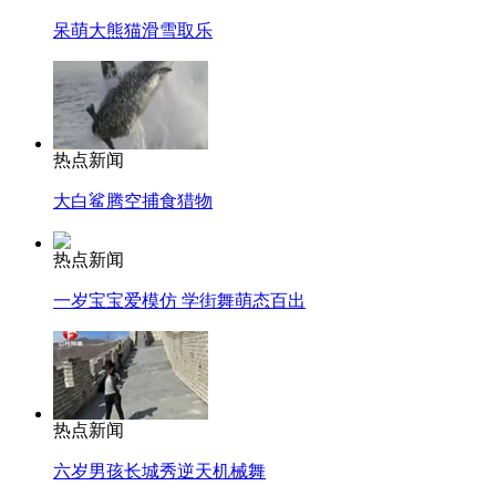
呆萌大熊猫滑雪取乐
热点新闻
大白鲨腾空捕食猎物
热点新闻
一岁宝宝爱模仿 学街舞萌态百出
热点新闻
六岁男孩长城秀逆天机械舞