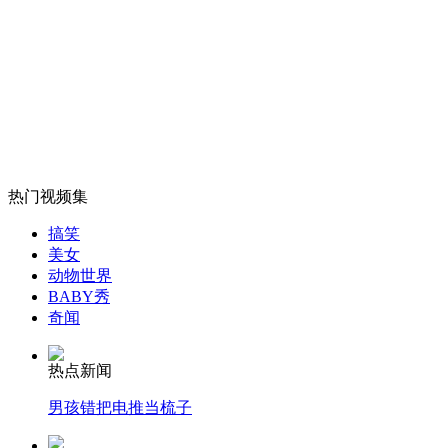
美影院枪击案嫌犯出庭画面曝光
山西运城恶犬咬伤多人 警民合力深夜将其击毙
女孩北京地铁殴打老人 痛下狠手拳打脚踢
热门视频集
搞笑
无痛分娩是否安全 医生回应
美女
动物世界
BABY秀
奇闻
外交部：反对强权政治霸凌主义
热点新闻
外交部：有关国家言论片面不公正
男孩错把电推当梳子