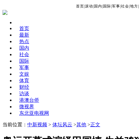
首页
|
滚动
|
国内
|
国际
|
军事
|
社会
|
地方
|
首页
最新
热点
国内
社会
国际
军事
文娱
体育
财经
访谈
港澳台侨
微视界
东北亚电视网
当前位置：
中新视频
>
体坛风云
>
其他
>
正文