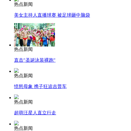
热点新闻
美女主持人直播球赛 被足球砸中脑袋
热点新闻
直击"圣诞泳装裸跑"
热点新闻
愤怒母象 携子狂追吉普车
热点新闻
超萌汪星人直立行走
热点新闻