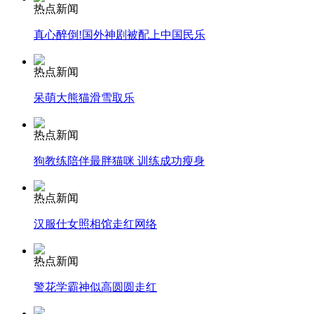
热点新闻
安徽一实载49人客车翻车
真心醉倒!国外神剧被配上中国民乐
热点新闻
呆萌大熊猫滑雪取乐
走！跟着总书记去植树
热点新闻
狗教练陪伴最胖猫咪 训练成功瘦身
消防员救轻生者
花炮节热闹非凡
减压"枕头大战"
热点新闻
汉服仕女照相馆走红网络
纽约上演“枕头大战”
热点新闻
警花学霸神似高圆圆走红
司机酒驾遇交警 急速倒车逃窜