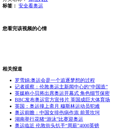
标签：
安全看奥运
江西一两岁男孩玩插座触电受伤
您看完该视频的心情
湖南新化城管2万元征集制服设计
相关报道
上海隧道车祸 宝马车涉嫌超速
罗雪娟:奥运会是一个追逐梦想的过程
记者观察：伦敦奥运主新闻中心的“中国造”
英媒称小贝将出席奥运开幕式 角色细节保密
BBC发布奥运官方宣传片 英国成巨大体育场
英国：奥运撞上斋月 穆斯林运动员犯难
江苏：男孩被街头红绿灯电倒
奥运前瞻：中国女排伤病作祟 前景坎坷
湖南举行花猪“游泳”比赛迎奥运
奥运临近 伦敦街头扒手“周薪”4000英镑