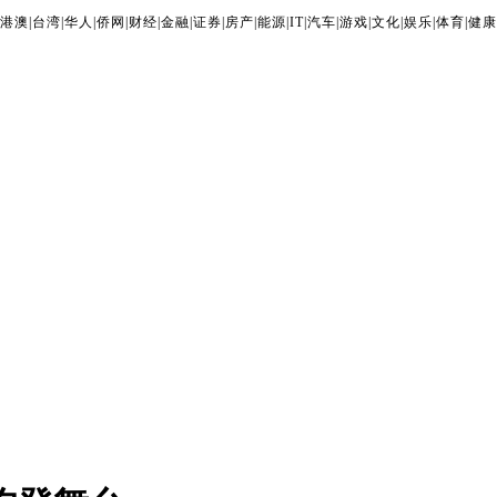
港澳
|
台湾
|
华人
|
侨网
|
财经
|
金融
|
证券
|
房产
|
能源
|
IT
|
汽车
|
游戏
|
文化
|
娱乐
|
体育
|
健康