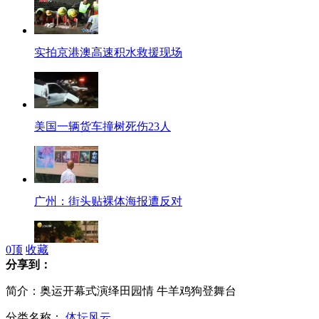
实拍京港澳高速积水救援现场
美国一辆货车撞树死伤23人
广州：街头贴裸体海报遭反对
0
顶
收藏
分享到：
实拍一小伙感情遇挫当街撒泼
简介：奥运开幕式演绎田园情 牛羊鸡狗登舞台
分类名称：
体坛风云