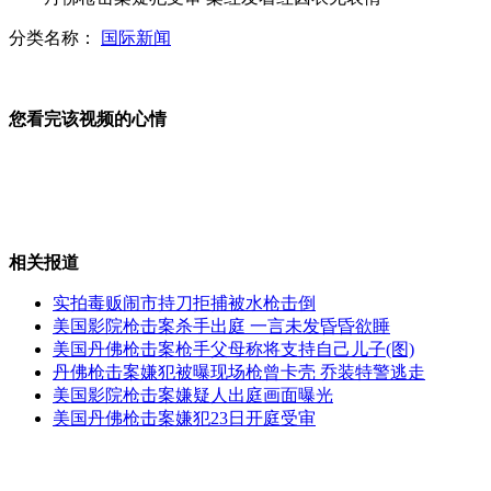
分类名称：
国际新闻
英出租车司机因奥运车道再抗议
您看完该视频的心情
沙尘暴席卷美国凤凰城 场面震撼
相关报道
美国首名女航天员去世
实拍毒贩闹市持刀拒捕被水枪击倒
美国影院枪击案杀手出庭 一言未发昏昏欲睡
美国丹佛枪击案枪手父母称将支持自己儿子(图)
丹佛枪击案嫌犯被曝现场枪曾卡壳 乔装特警逃走
银婚最佳礼物:女子捐肾救夫
美国影院枪击案嫌疑人出庭画面曝光
美国丹佛枪击案嫌犯23日开庭受审