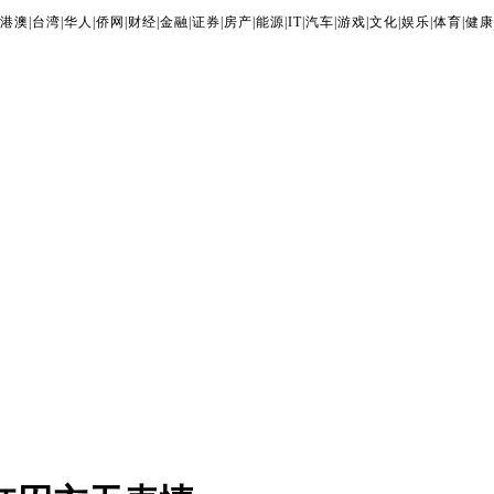
港澳
|
台湾
|
华人
|
侨网
|
财经
|
金融
|
证券
|
房产
|
能源
|
IT
|
汽车
|
游戏
|
文化
|
娱乐
|
体育
|
健康