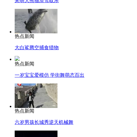
呆萌大熊猫滑雪取乐
热点新闻
大白鲨腾空捕食猎物
热点新闻
一岁宝宝爱模仿 学街舞萌态百出
热点新闻
六岁男孩长城秀逆天机械舞