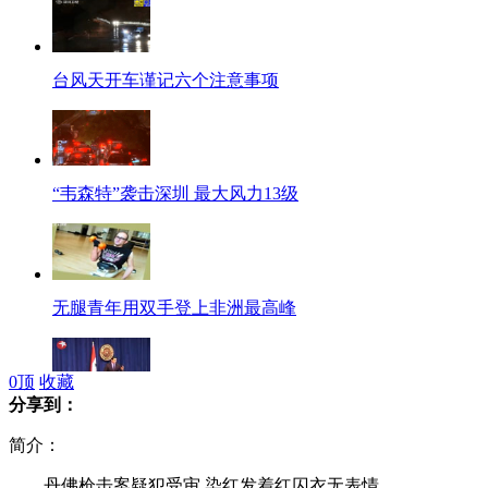
台风天开车谨记六个注意事项
“韦森特”袭击深圳 最大风力13级
无腿青年用双手登上非洲最高峰
0
顶
收藏
分享到：
叙政府称生化武器正被妥善保存
简介：
丹佛枪击案疑犯受审 染红发着红囚衣无表情