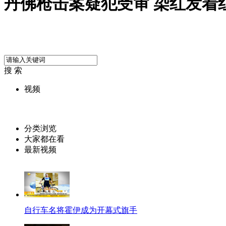
丹佛枪击案疑犯受审 染红发着
搜 索
视频
分类浏览
大家都在看
最新视频
自行车名将霍伊成为开幕式旗手