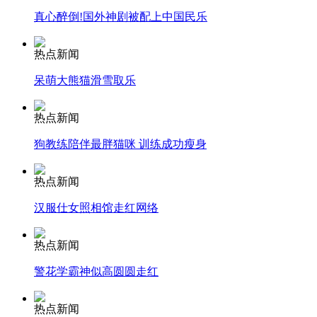
真心醉倒!国外神剧被配上中国民乐
安徽一实载49人客车翻车
热点新闻
呆萌大熊猫滑雪取乐
走！跟着总书记去植树
热点新闻
狗教练陪伴最胖猫咪 训练成功瘦身
消防员救轻生者
花炮节热闹非凡
减压"枕头大战"
热点新闻
汉服仕女照相馆走红网络
纽约上演“枕头大战”
热点新闻
警花学霸神似高圆圆走红
司机酒驾遇交警 急速倒车逃窜
热点新闻