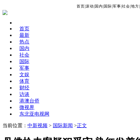
首页
|
滚动
|
国内
|
国际
|
军事
|
社会
|
地方
|
首页
最新
热点
国内
社会
国际
军事
文娱
体育
财经
访谈
港澳台侨
微视界
东北亚电视网
当前位置：
中新视频
>
国际新闻
>
正文