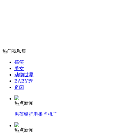
陕西遭23年最大暴雨 已致17人失踪
山西运城恶犬咬伤多人 警民合力深夜将其击毙
热门视频集
女孩北京地铁殴打老人 痛下狠手拳打脚踢
搞笑
美女
动物世界
无痛分娩是否安全 医生回应
BABY秀
奇闻
外交部：反对强权政治霸凌主义
热点新闻
男孩错把电推当梳子
外交部：有关国家言论片面不公正
热点新闻