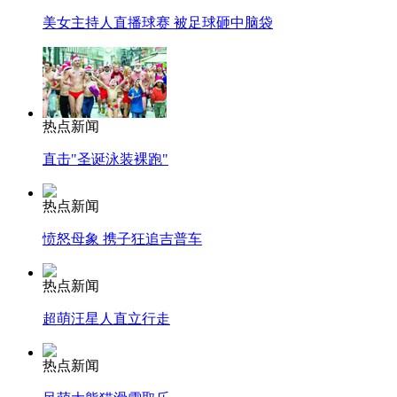
美女主持人直播球赛 被足球砸中脑袋
热点新闻
直击"圣诞泳装裸跑"
热点新闻
愤怒母象 携子狂追吉普车
热点新闻
超萌汪星人直立行走
热点新闻