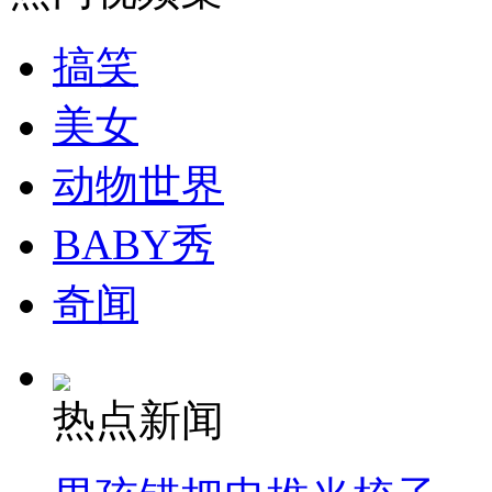
走！跟着总书记去植树
搞笑
消防员救轻生者
花炮节热闹非凡
减压"枕头大战"
美女
动物世界
纽约上演“枕头大战”
BABY秀
司机酒驾遇交警 急速倒车逃窜
奇闻
热点新闻