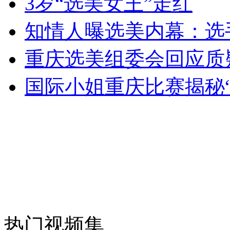
3岁“选美女王”走红
女孩北京地铁殴打老人 痛下狠手拳打脚踢
知情人曝选美内幕：选
重庆选美组委会回应质
无痛分娩是否安全 医生回应
国际小姐重庆比赛揭秘
外交部：反对强权政治霸凌主义
外交部：有关国家言论片面不公正
安徽一实载49人客车翻车
热门视频集