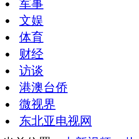
军事
文娱
体育
财经
访谈
港澳台侨
微视界
东北亚电视网