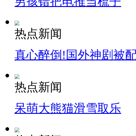
男孩错把电推当梳子
热点新闻
真心醉倒!国外神剧被
热点新闻
呆萌大熊猫滑雪取乐