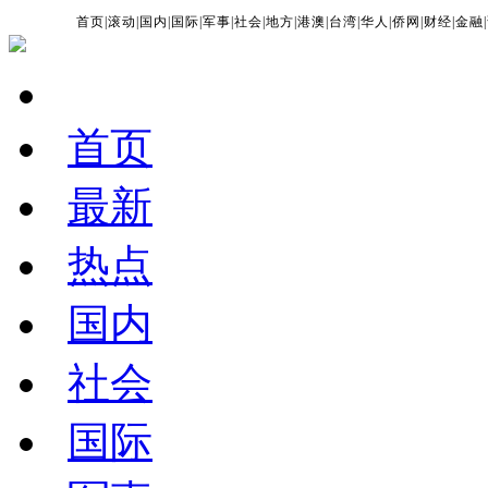
首页
|
滚动
|
国内
|
国际
|
军事
|
社会
|
地方
|
港澳
|
台湾
|
华人
|
侨网
|
财经
|
金融
|
首页
最新
热点
国内
社会
国际