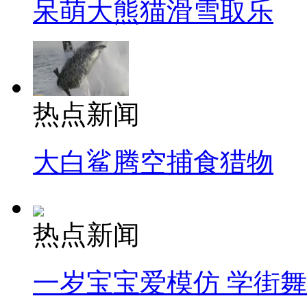
呆萌大熊猫滑雪取乐
热点新闻
大白鲨腾空捕食猎物
热点新闻
一岁宝宝爱模仿 学街