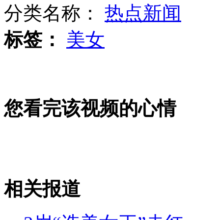
分类名称：
热点新闻
标签：
美女
意大利银行家巴西遭劫遇害
伦敦奥运会各国旗手争奇斗艳
您看完该视频的心情
拜仁主力出战6:0横扫国安
相关报道
山西运城恶犬咬伤多人 警民合力深夜将其击毙