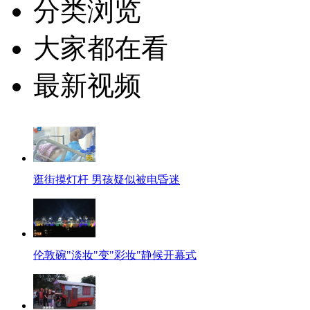
分类浏览
大家都在看
最新视频
逛街摸灯杆 男孩疑似被电昏迷
伦敦碗"淡妆"变"彩妆"静候开幕式