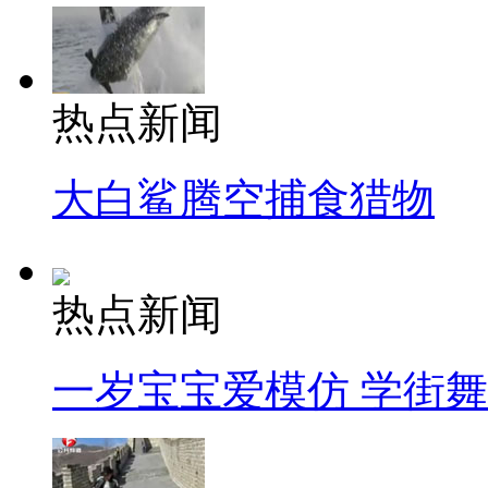
热点新闻
大白鲨腾空捕食猎物
热点新闻
一岁宝宝爱模仿 学街