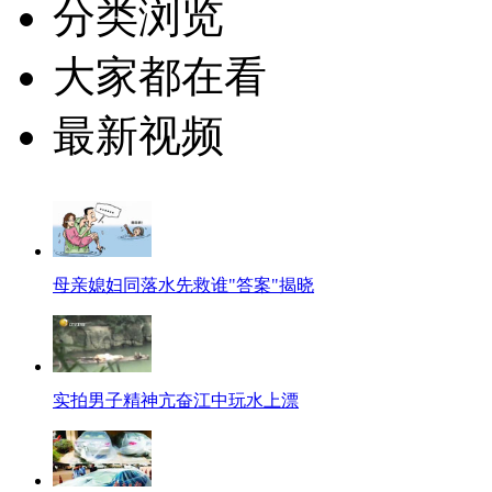
分类浏览
大家都在看
最新视频
母亲媳妇同落水先救谁"答案"揭晓
实拍男子精神亢奋江中玩水上漂