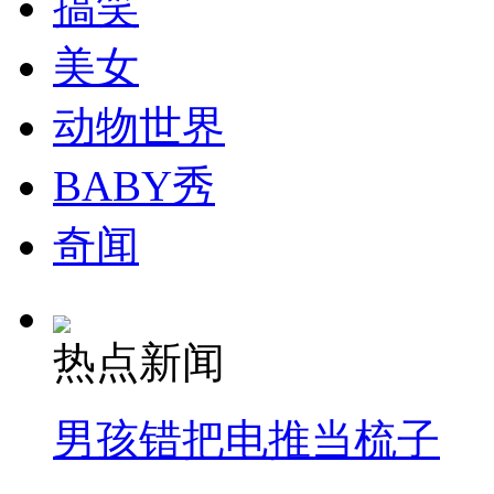
搞笑
走！跟着总书记去植树
美女
消防员救轻生者
花炮节热闹非凡
减压"枕头大战"
动物世界
BABY秀
纽约上演“枕头大战”
奇闻
司机酒驾遇交警 急速倒车逃窜
热点新闻
男孩错把电推当梳子