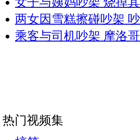
女子与姨妈吵架 烧掉其
女孩北京地铁殴打老人 痛下狠手拳打脚踢
两女因雪糕擦碰吵架 
无痛分娩是否安全 医生回应
乘客与司机吵架 摩洛哥
外交部：反对强权政治霸凌主义
外交部：有关国家言论片面不公正
安徽一实载49人客车翻车
热门视频集