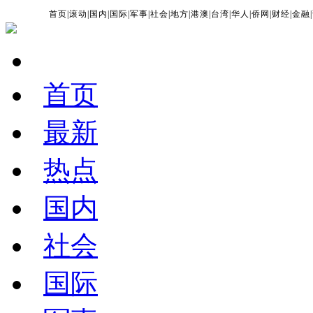
首页
|
滚动
|
国内
|
国际
|
军事
|
社会
|
地方
|
港澳
|
台湾
|
华人
|
侨网
|
财经
|
金融
|
首页
最新
热点
国内
社会
国际