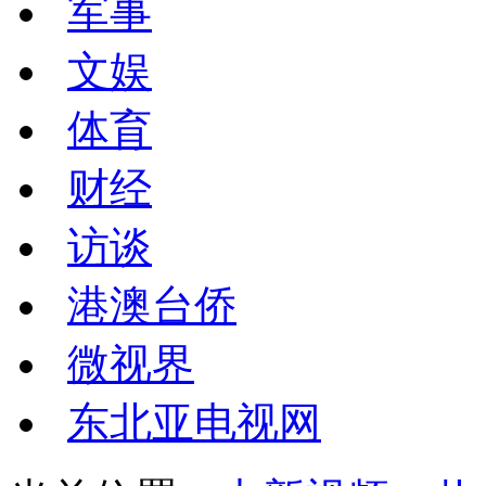
军事
文娱
体育
财经
访谈
港澳台侨
微视界
东北亚电视网