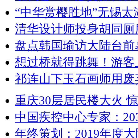
“中华赏樱胜地”无锡
清华设计师投身胡同厕
盘点韩国瑜访大陆台前
想过桥就得跳舞！游客
祁连山下玉石画师用废
重庆30层居民楼大火
中国疾控中心专家：203
年终策划：2019年度大陆