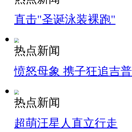
直击"圣诞泳装裸跑"
热点新闻
愤怒母象 携子狂追吉
热点新闻
超萌汪星人直立行走