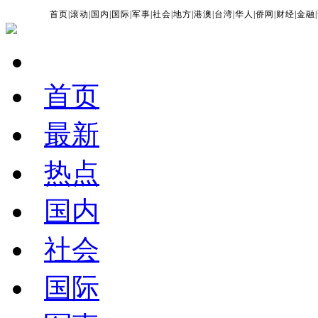
首页
|
滚动
|
国内
|
国际
|
军事
|
社会
|
地方
|
港澳
|
台湾
|
华人
|
侨网
|
财经
|
金融
|
首页
最新
热点
国内
社会
国际