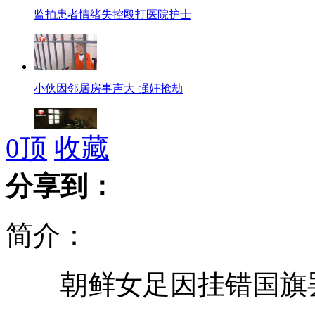
监拍患者情绪失控殴打医院护士
小伙因邻居房事声大 强奸抢劫
0
顶
收藏
男子出租屋内被人割掉“命根子”
分享到：
简介：
李娜传递奥运火炬现场几近失控
朝鲜女足因挂错国旗罢
江苏司机遇难前停车救14名乘客