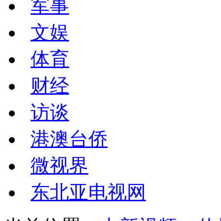
军事
文娱
体育
财经
访谈
港澳台侨
微视界
东北亚电视网