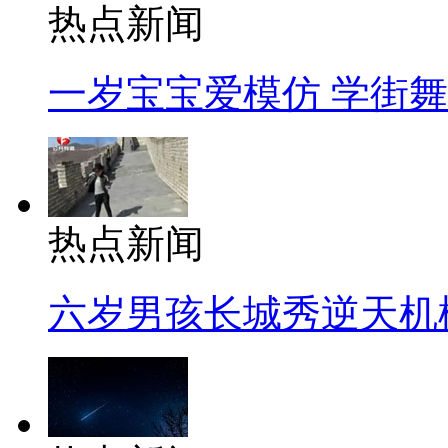
热点新闻
一岁宝宝爱模仿 学街
热点新闻
六岁男孩长城秀逆天机