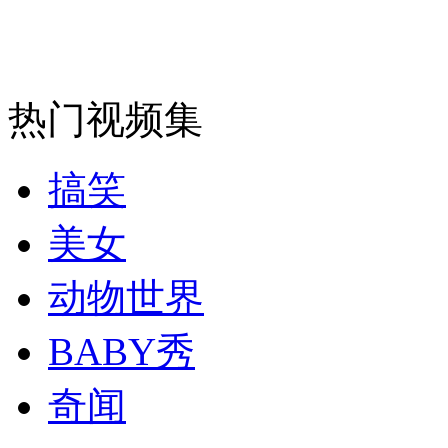
走！跟着总书记去植树
消防员救轻生者
花炮节热闹非凡
减压"枕头大战"
热门视频集
搞笑
纽约上演“枕头大战”
美女
司机酒驾遇交警 急速倒车逃窜
动物世界
BABY秀
奇闻