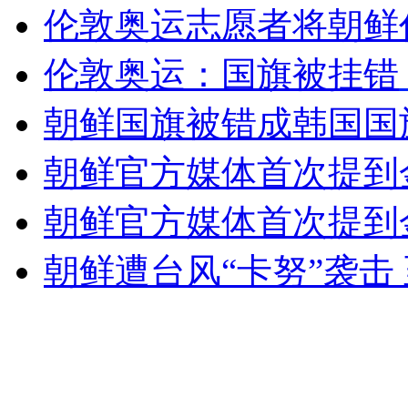
伦敦奥运志愿者将朝鲜
女孩北京地铁殴打老人 痛下狠手拳打脚踢
伦敦奥运：国旗被挂错
无痛分娩是否安全 医生回应
朝鲜国旗被错成韩国国
外交部：反对强权政治霸凌主义
朝鲜官方媒体首次提到
朝鲜官方媒体首次提到金
外交部：有关国家言论片面不公正
朝鲜遭台风“卡努”袭击
安徽一实载49人客车翻车