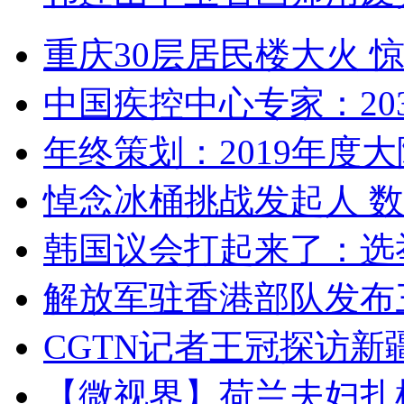
重庆30层居民楼大火
中国疾控中心专家：203
年终策划：2019年度大陆
悼念冰桶挑战发起人 数百
韩国议会打起来了：选举
解放军驻香港部队发布三
CGTN记者王冠探访新疆
【微视界】荷兰夫妇扎根青