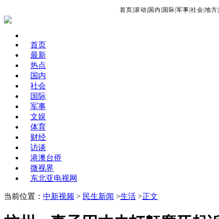
首页
|
滚动
|
国内
|
国际
|
军事
|
社会
|
地方
|
首页
最新
热点
国内
社会
国际
军事
文娱
体育
财经
访谈
港澳台侨
微视界
东北亚电视网
当前位置：
中新视频
>
民生新闻
>
生活
>
正文