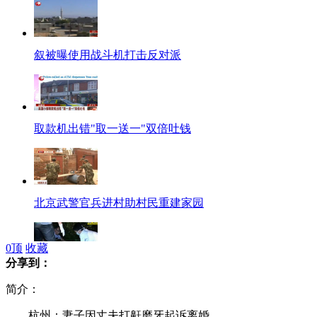
叙被曝使用战斗机打击反对派
取款机出错"取一送一"双倍吐钱
北京武警官兵进村助村民重建家园
0
顶
收藏
分享到：
上司为还赌债杀害女下属抛尸
简介：
杭州：妻子因丈夫打鼾磨牙起诉离婚