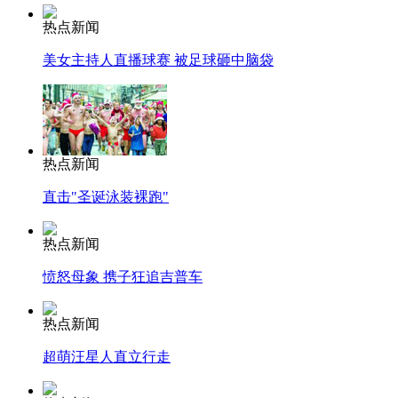
热点新闻
美女主持人直播球赛 被足球砸中脑袋
热点新闻
直击"圣诞泳装裸跑"
热点新闻
愤怒母象 携子狂追吉普车
热点新闻
超萌汪星人直立行走