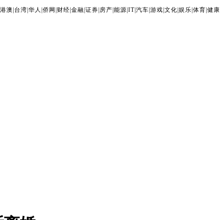
港澳
|
台湾
|
华人
|
侨网
|
财经
|
金融
|
证券
|
房产
|
能源
|
IT
|
汽车
|
游戏
|
文化
|
娱乐
|
体育
|
健康