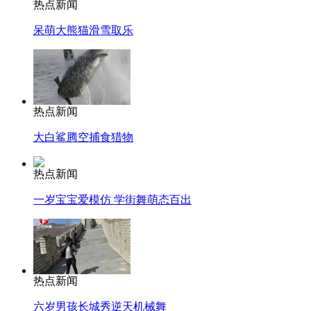
热点新闻
呆萌大熊猫滑雪取乐
热点新闻
大白鲨腾空捕食猎物
热点新闻
一岁宝宝爱模仿 学街舞萌态百出
热点新闻
六岁男孩长城秀逆天机械舞