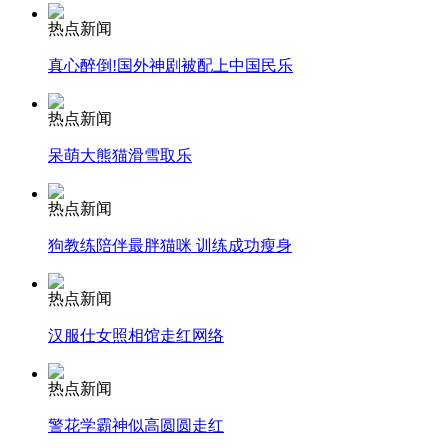
热点新闻
安徽一实载49人客车翻车
真心醉倒!国外神剧被配上中国民乐
热点新闻
呆萌大熊猫滑雪取乐
走！跟着总书记去植树
热点新闻
消防员救轻生者
花炮节热闹非凡
减压"枕头大战"
狗教练陪伴最胖猫咪 训练成功瘦身
热点新闻
汉服仕女照相馆走红网络
纽约上演“枕头大战”
热点新闻
司机酒驾遇交警 急速倒车逃窜
警花学霸神似高圆圆走红