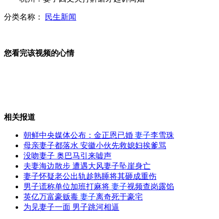
分类名称：
民生新闻
实拍:丈夫因为怕老婆跳河
您看完该视频的心情
美丹佛枪击案嫌犯曾寄出犯罪计划
相关报道
"最牛车"陕E00000四年违法931次
朝鲜中央媒体公布：金正恩已婚
妻子
李雪珠
母亲妻子都落水 安徽小伙先救媳妇挨爹骂
没吻妻子 奥巴马引来嘘声
夫妻海边散步 遭遇大风妻子坠崖身亡
哈文再任央视2013春晚总导演
妻子怀疑老公出轨趁熟睡将其砸成重伤
男子谎称单位加班打麻将
妻子
视频查岗露馅
英亿万富豪贩毒
妻子
离奇死于豪宅
为见妻子一面 男子跳河相逼