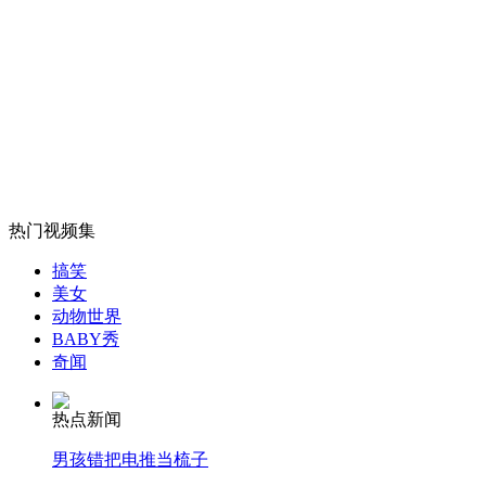
科学家：世界末日在167亿年后
山西运城恶犬咬伤多人 警民合力深夜将其击毙
女孩北京地铁殴打老人 痛下狠手拳打脚踢
热门视频集
搞笑
无痛分娩是否安全 医生回应
美女
动物世界
BABY秀
外交部：反对强权政治霸凌主义
奇闻
热点新闻
外交部：有关国家言论片面不公正
男孩错把电推当梳子