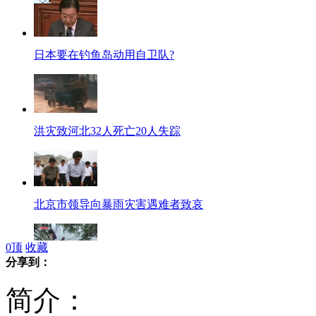
日本要在钓鱼岛动用自卫队?
洪灾致河北32人死亡20人失踪
北京市领导向暴雨灾害遇难者致哀
0
顶
收藏
分享到：
野三坡保险理赔设施修复进行中
简介：