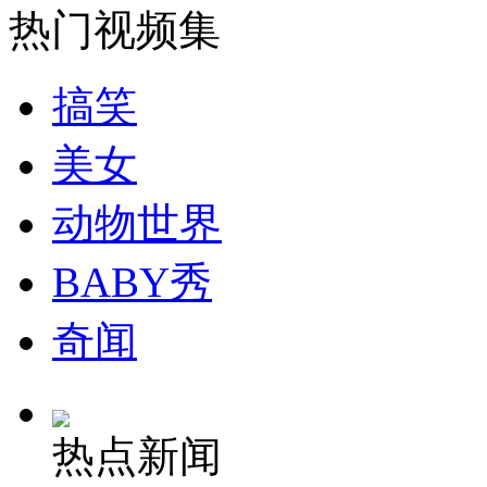
热门视频集
安徽一实载49人客车翻车
搞笑
美女
走！跟着总书记去植树
动物世界
消防员救轻生者
花炮节热闹非凡
减压"枕头大战"
BABY秀
奇闻
纽约上演“枕头大战”
热点新闻
司机酒驾遇交警 急速倒车逃窜