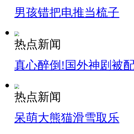
男孩错把电推当梳子
热点新闻
真心醉倒!国外神剧被
热点新闻
呆萌大熊猫滑雪取乐