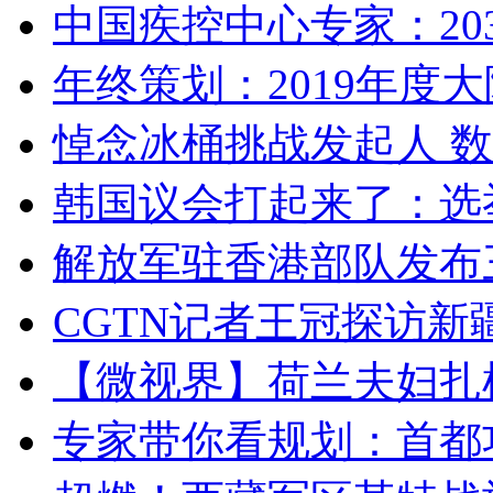
中国疾控中心专家：203
年终策划：2019年度大陆
悼念冰桶挑战发起人 数百
韩国议会打起来了：选举
解放军驻香港部队发布三
CGTN记者王冠探访新疆
【微视界】荷兰夫妇扎根青
专家带你看规划：首都功