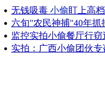
取款机出错"取一送一"双倍吐钱
无钱吸毒
小偷
盯上高档
六旬"农民神捕"40年抓
山西运城恶犬咬伤多人 警民合力深夜将其击毙
监控实拍小偷餐厅行窃
实拍：广西小偷团伙专
女孩北京地铁殴打老人 痛下狠手拳打脚踢
无痛分娩是否安全 医生回应
外交部：反对强权政治霸凌主义
外交部：有关国家言论片面不公正