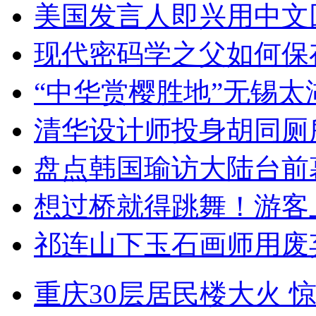
美国发言人即兴用中文
现代密码学之父如何保
“中华赏樱胜地”无锡
清华设计师投身胡同厕
盘点韩国瑜访大陆台前
想过桥就得跳舞！游客
祁连山下玉石画师用废
重庆30层居民楼大火