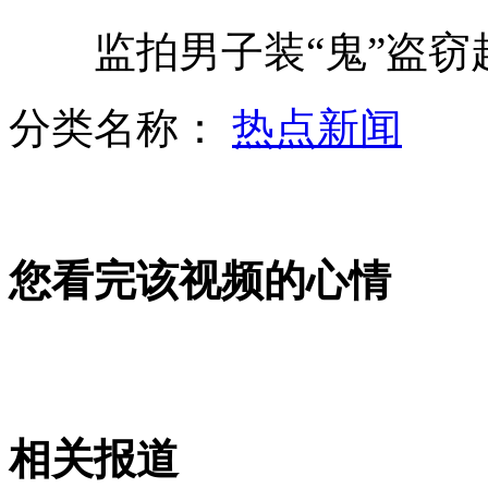
监拍男子装“鬼”盗窃
杀人鲸袭击驯兽师惊险视频公布
分类名称：
热点新闻
四川地灾频发 部分民众倾家荡产
您看完该视频的心情
暴雨洪灾后救生锤网上热卖
叙被曝使用战斗机打击反对派
相关报道