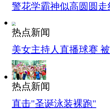
警花学霸神似高圆圆走
热点新闻
美女主持人直播球赛 
热点新闻
直击"圣诞泳装裸跑"