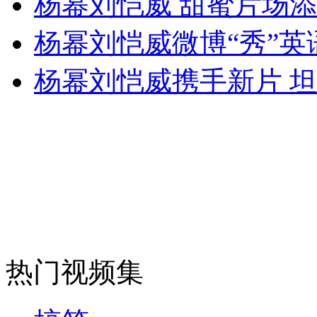
杨幂刘恺威 甜蜜片场
女孩北京地铁殴打老人 痛下狠手拳打脚踢
杨幂刘恺威微博“秀”英
无痛分娩是否安全 医生回应
杨幂刘恺威携手新片 
外交部：反对强权政治霸凌主义
外交部：有关国家言论片面不公正
安徽一实载49人客车翻车
热门视频集