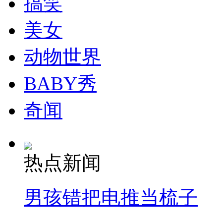
搞笑
走！跟着总书记去植树
美女
消防员救轻生者
花炮节热闹非凡
减压"枕头大战"
动物世界
BABY秀
纽约上演“枕头大战”
奇闻
司机酒驾遇交警 急速倒车逃窜
热点新闻
男孩错把电推当梳子