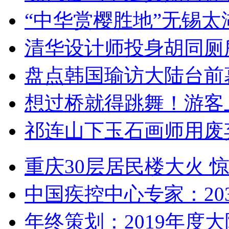
“中华赏樱胜地”无锡
清华设计师投身胡同厕
盘点韩国瑜访大陆台前
想过桥就得跳舞！游客
祁连山下玉石画师用废
重庆30层居民楼大火
中国疾控中心专家：203
年终策划：2019年度大陆