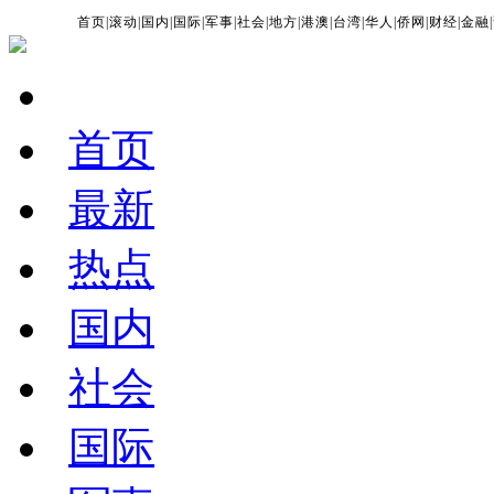
首页
|
滚动
|
国内
|
国际
|
军事
|
社会
|
地方
|
港澳
|
台湾
|
华人
|
侨网
|
财经
|
金融
|
首页
最新
热点
国内
社会
国际