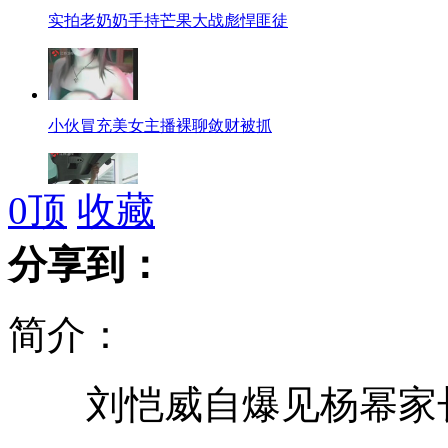
实拍老奶奶手持芒果大战彪悍匪徒
小伙冒充美女主播裸聊敛财被抓
0
顶
收藏
十秒车内逃生 后备箱的秘密开关
分享到：
简介：
世界上最大的蚊子身长40厘米
刘恺威自爆见杨幂家
药家鑫案死者家属弃索20万遗赠款