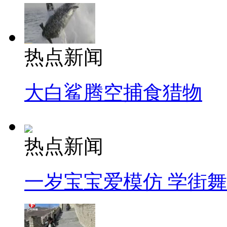
热点新闻
大白鲨腾空捕食猎物
热点新闻
一岁宝宝爱模仿 学街