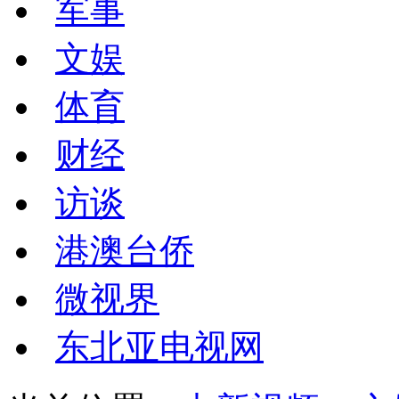
军事
文娱
体育
财经
访谈
港澳台侨
微视界
东北亚电视网