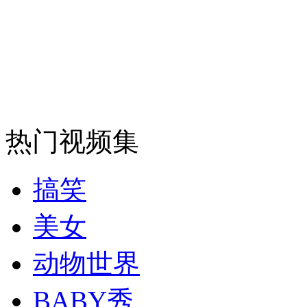
走！跟着总书记去植树
消防员救轻生者
花炮节热闹非凡
减压"枕头大战"
纽约上演“枕头大战”
热门视频集
司机酒驾遇交警 急速倒车逃窜
搞笑
美女
动物世界
BABY秀