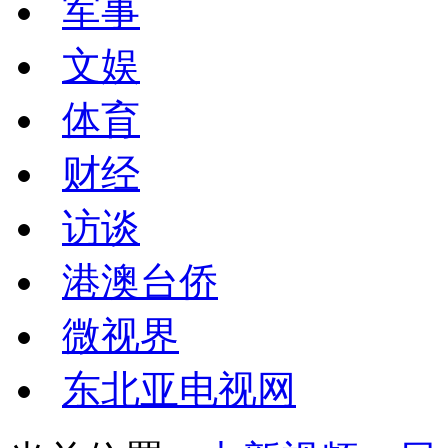
军事
文娱
体育
财经
访谈
港澳台侨
微视界
东北亚电视网