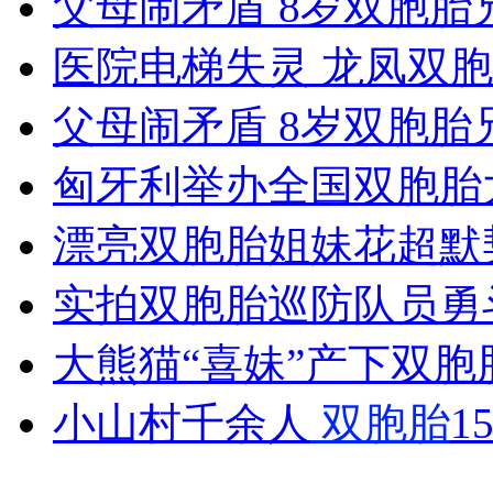
父母闹矛盾 8岁双胞胎
女孩北京地铁殴打老人 痛下狠手拳打脚踢
医院电梯失灵 龙凤双胞
无痛分娩是否安全 医生回应
父母闹矛盾 8岁双胞胎
匈牙利举办全国双胞胎
外交部：反对强权政治霸凌主义
漂亮双胞胎姐妹花超默
外交部：有关国家言论片面不公正
实拍双胞胎巡防队员勇
大熊猫“喜妹”产下双胞
安徽一实载49人客车翻车
小山村千余人
双胞胎
1