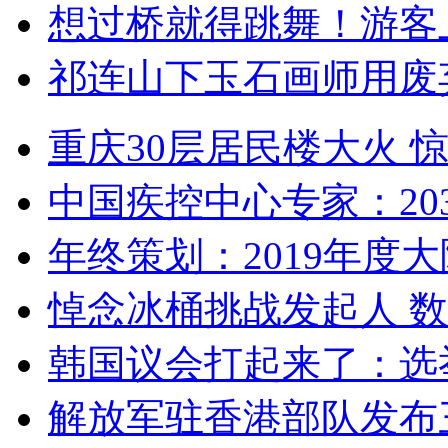
想过桥就得跳舞！游客
祁连山下玉石画师用废
重庆30层居民楼大火
中国疾控中心专家：203
年终策划：2019年度大陆
悼念冰桶挑战发起人 数百
韩国议会打起来了：选举
解放军驻香港部队发布三