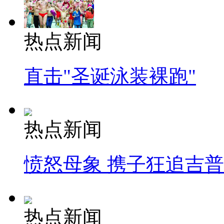
热点新闻
直击"圣诞泳装裸跑"
热点新闻
愤怒母象 携子狂追吉
热点新闻