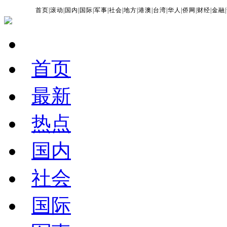
首页
|
滚动
|
国内
|
国际
|
军事
|
社会
|
地方
|
港澳
|
台湾
|
华人
|
侨网
|
财经
|
金融
|
首页
最新
热点
国内
社会
国际