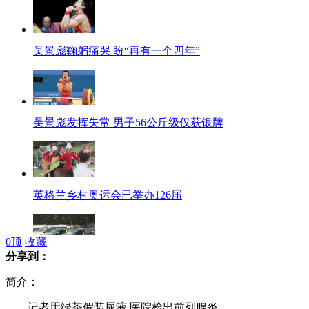
吴景彪鞠躬痛哭 盼“再有一个四年”
吴景彪发挥失常 男子56公斤级仅获银牌
英格兰乡村奥运会已举办126届
0
顶
收藏
分享到：
西安闹市一高层商住楼发生爆炸
简介：
记者用绿茶假装尿液 医院检出前列腺炎