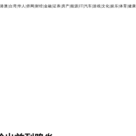
港澳
|
台湾
|
华人
|
侨网
|
财经
|
金融
|
证券
|
房产
|
能源
|
IT
|
汽车
|
游戏
|
文化
|
娱乐
|
体育
|
健康