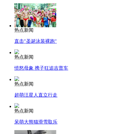
热点新闻
直击"圣诞泳装裸跑"
热点新闻
愤怒母象 携子狂追吉普车
热点新闻
超萌汪星人直立行走
热点新闻
呆萌大熊猫滑雪取乐