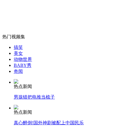
美第一夫人看望运动员被轻松抱起
山西运城恶犬咬伤多人 警民合力深夜将其击毙
热门视频集
搞笑
女孩北京地铁殴打老人 痛下狠手拳打脚踢
美女
动物世界
BABY秀
奇闻
无痛分娩是否安全 医生回应
热点新闻
外交部：反对强权政治霸凌主义
男孩错把电推当梳子
外交部：有关国家言论片面不公正
热点新闻
真心醉倒!国外神剧被配上中国民乐