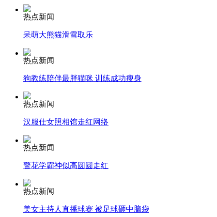
热点新闻
安徽一实载49人客车翻车
呆萌大熊猫滑雪取乐
热点新闻
走！跟着总书记去植树
狗教练陪伴最胖猫咪 训练成功瘦身
热点新闻
消防员救轻生者
花炮节热闹非凡
减压"枕头大战"
汉服仕女照相馆走红网络
热点新闻
警花学霸神似高圆圆走红
纽约上演“枕头大战”
热点新闻
司机酒驾遇交警 急速倒车逃窜
美女主持人直播球赛 被足球砸中脑袋