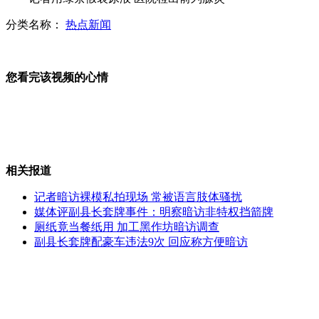
分类名称：
热点新闻
喻丹最想感谢父母 李玄旭职业生涯会更辉煌
您看完该视频的心情
水管爆裂 大量水漫进沪8号线地铁
相关报道
孙杨：从爱哭少年到怒吼“雄狮”
记者暗访裸模私拍现场 常被语言肢体骚扰
媒体评副县长套牌事件：明察暗访非特权挡箭牌
厕纸竟当餐纸用 加工黑作坊暗访调查
副县长套牌配豪车违法9次 回应称方便暗访
伦敦奥运会：女王满意首部“触电”