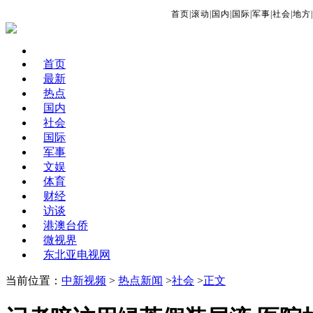
首页
|
滚动
|
国内
|
国际
|
军事
|
社会
|
地方
|
首页
最新
热点
国内
社会
国际
军事
文娱
体育
财经
访谈
港澳台侨
微视界
东北亚电视网
当前位置：
中新视频
>
热点新闻
>
社会
>
正文