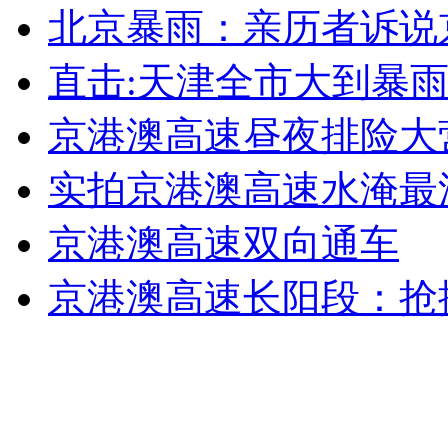
北京暴雨：亲历者诉说
女孩北京地铁殴打老人 痛下狠手拳打脚踢
直击:天津全市大到暴
无痛分娩是否安全 医生回应
京港澳高速昼夜排险大
外交部：反对强权政治霸凌主义
实拍京港澳高速水淹最
京港澳高速双向通车
外交部：有关国家言论片面不公正
京港澳高速长阳段：抢
安徽一实载49人客车翻车