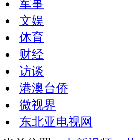
军事
文娱
体育
财经
访谈
港澳台侨
微视界
东北亚电视网