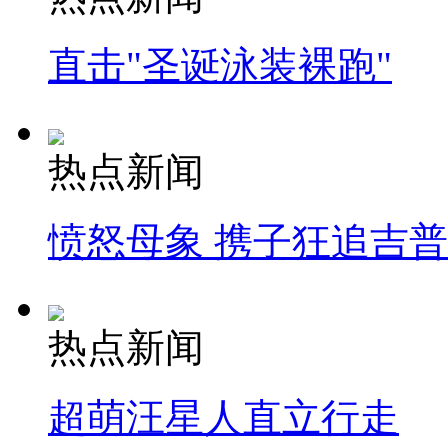
直击"圣诞泳装裸跑"
热点新闻
愤怒母象 携子狂追吉
热点新闻
超萌汪星人直立行走