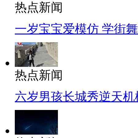
热点新闻
一岁宝宝爱模仿 学街
热点新闻
六岁男孩长城秀逆天机