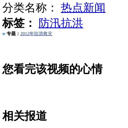
分类名称：
热点新闻
标签：
防汛抗洪
粗心父亲将婴儿忘在车内致其热死
专题：
2012年抗洪救灾
中国公司"撑起"伦敦奥运开幕式
您看完该视频的心情
县政府豪奖四星级酒店1500万惹争议
山西运城恶犬咬伤多人 警民合力深夜将其击毙
相关报道