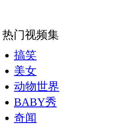
走！跟着总书记去植树
消防员救轻生者
花炮节热闹非凡
减压"枕头大战"
热门视频集
搞笑
纽约上演“枕头大战”
美女
司机酒驾遇交警 急速倒车逃窜
动物世界
BABY秀
奇闻