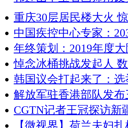
重庆30层居民楼大火
中国疾控中心专家：203
年终策划：2019年度大陆
悼念冰桶挑战发起人 数百
韩国议会打起来了：选举
解放军驻香港部队发布三
CGTN记者王冠探访新疆
【微视界】荷兰夫妇扎根青