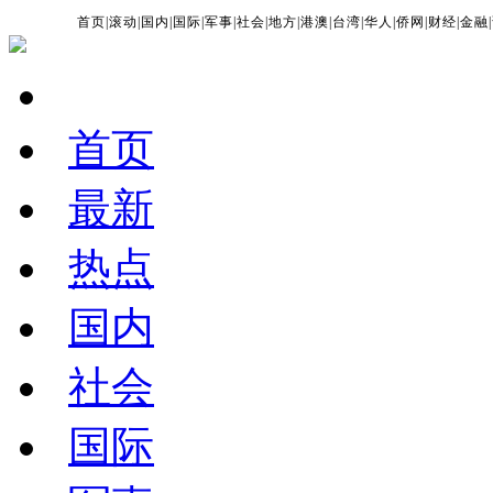
首页
|
滚动
|
国内
|
国际
|
军事
|
社会
|
地方
|
港澳
|
台湾
|
华人
|
侨网
|
财经
|
金融
|
首页
最新
热点
国内
社会
国际