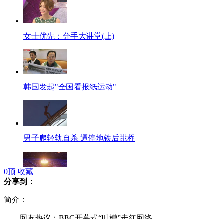
女士优先：分手大讲堂(上)
韩国发起"全国看报纸运动"
男子爬轻轨自杀 逼停地铁后跳桥
0
顶
收藏
分享到：
伦敦奥运主火炬一度熄灭
简介：
网友热议：BBC开幕式“吐槽”走红网络