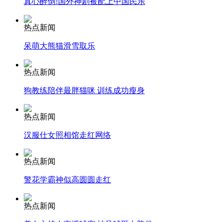
真心醉倒!国外神剧被配上中国民乐
安徽一实载49人客车翻车
热点新闻
呆萌大熊猫滑雪取乐
热点新闻
走！跟着总书记去植树
狗教练陪伴最胖猫咪 训练成功瘦身
消防员救轻生者
花炮节热闹非凡
减压"枕头大战"
热点新闻
汉服仕女照相馆走红网络
热点新闻
纽约上演“枕头大战”
警花学霸神似高圆圆走红
司机酒驾遇交警 急速倒车逃窜
热点新闻