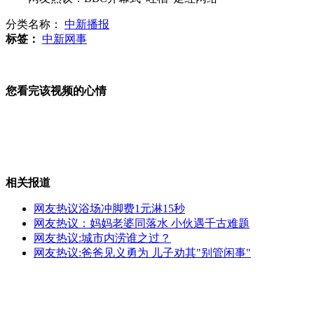
分类名称：
中新播报
伦敦神秘"抢镜"红衣女子"揭秘"
标签：
中新网事
您看完该视频的心情
立陶宛杀出女子百米蛙泳神秘黑马
伦敦奥运金牌含金量1% 铜牌值32元
相关报道
网友热议浴场冲脚费1元淋15秒
网友热议：妈妈老婆同落水 小伙遇千古难题
网友热议:城市内涝谁之过？
潘阳结婚众星捧场 潘长江"幽默到底"
网友热议:爸爸见义勇为 儿子劝其"别管闲事"