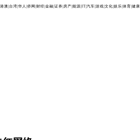
港澳
|
台湾
|
华人
|
侨网
|
财经
|
金融
|
证券
|
房产
|
能源
|
IT
|
汽车
|
游戏
|
文化
|
娱乐
|
体育
|
健康