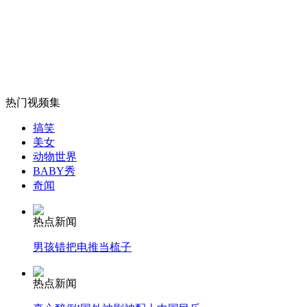
7.21暴雨夜农民工勇救被困群众
山西运城恶犬咬伤多人 警民合力深夜将其击毙
热门视频集
女孩北京地铁殴打老人 痛下狠手拳打脚踢
搞笑
美女
动物世界
BABY秀
无痛分娩是否安全 医生回应
奇闻
外交部：反对强权政治霸凌主义
热点新闻
男孩错把电推当梳子
外交部：有关国家言论片面不公正
热点新闻