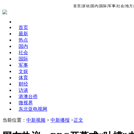
首页
|
滚动
|
国内
|
国际
|
军事
|
社会
|
地方
|
首页
最新
热点
国内
社会
国际
军事
文娱
体育
财经
访谈
港澳台侨
微视界
东北亚电视网
当前位置：
中新视频
>
中新播报
>
正文