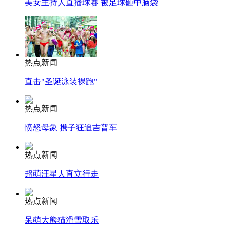
美女主持人直播球赛 被足球砸中脑袋
热点新闻
直击"圣诞泳装裸跑"
热点新闻
愤怒母象 携子狂追吉普车
热点新闻
超萌汪星人直立行走
热点新闻
呆萌大熊猫滑雪取乐