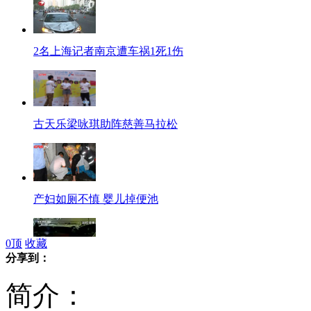
2名上海记者南京遭车祸1死1伤
古天乐梁咏琪助阵慈善马拉松
产妇如厕不慎 婴儿掉便池
0
顶
收藏
分享到：
监拍珠宝店店主与劫匪枪战
简介：