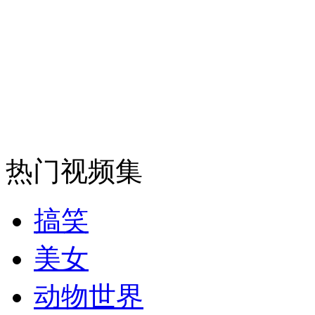
安徽一实载49人客车翻车
走！跟着总书记去植树
热门视频集
消防员救轻生者
花炮节热闹非凡
减压"枕头大战"
搞笑
纽约上演“枕头大战”
美女
动物世界
司机酒驾遇交警 急速倒车逃窜