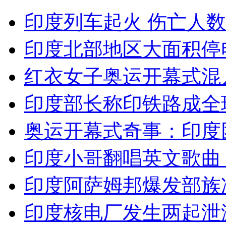
西安一居民楼发生爆炸 1死4伤
印度列车起火 伤亡人
印度北部地区大面积停
山西运城恶犬咬伤多人 警民合力深夜将其击毙
红衣女子奥运开幕式混
女孩北京地铁殴打老人 痛下狠手拳打脚踢
印度部长称印铁路成全
奥运开幕式奇事：印度
无痛分娩是否安全 医生回应
印度小哥翻唱英文歌曲
外交部：反对强权政治霸凌主义
印度阿萨姆邦爆发部族
外交部：有关国家言论片面不公正
印度核电厂发生两起泄漏