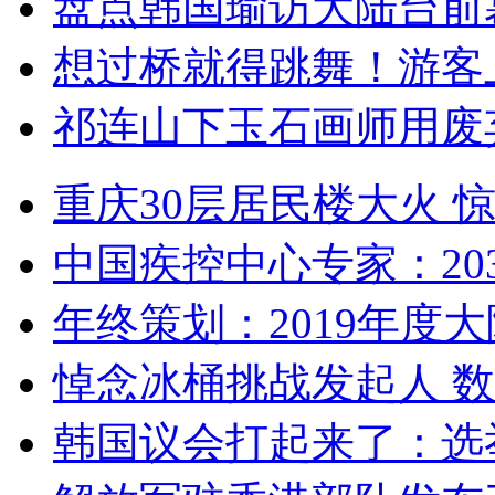
盘点韩国瑜访大陆台前
想过桥就得跳舞！游客
祁连山下玉石画师用废
重庆30层居民楼大火
中国疾控中心专家：203
年终策划：2019年度大陆
悼念冰桶挑战发起人 数百
韩国议会打起来了：选举