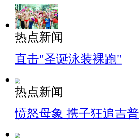
热点新闻
直击"圣诞泳装裸跑"
热点新闻
愤怒母象 携子狂追吉