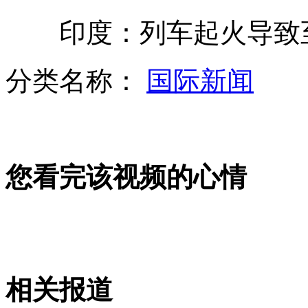
印度：列车起火导致至
微型"西瓜"上市 比一元硬币还小
分类名称：
国际新闻
无证驾驶还违章 蛮横司机当街耍横
您看完该视频的心情
南京：航班严重延误 旅客霸机索赔
英国再现军团病疫情引关注 已1死
相关报道