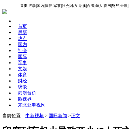
首页
|
滚动
|
国内
|
国际
|
军事
|
社会
|
地方
|
港澳
|
台湾
|
华人
|
侨网
|
财经
|
金融
|
首页
最新
热点
国内
社会
国际
军事
文娱
体育
财经
访谈
港澳台侨
微视界
东北亚电视网
当前位置：
中新视频
>
国际新闻
>
正文