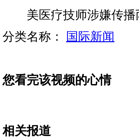
美医疗技师涉嫌传播丙
韩国发起"全国看报纸运动"
分类名称：
国际新闻
男子爬轻轨自杀 逼停地铁后跳桥
您看完该视频的心情
伦敦奥运主火炬一度熄灭
伦敦神秘"抢镜"红衣女子"揭秘"
相关报道