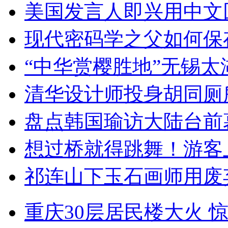
美国发言人即兴用中文
现代密码学之父如何保
“中华赏樱胜地”无锡
清华设计师投身胡同厕
盘点韩国瑜访大陆台前
想过桥就得跳舞！游客
祁连山下玉石画师用废
重庆30层居民楼大火