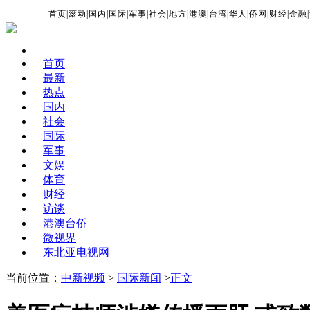
首页
|
滚动
|
国内
|
国际
|
军事
|
社会
|
地方
|
港澳
|
台湾
|
华人
|
侨网
|
财经
|
金融
|
首页
最新
热点
国内
社会
国际
军事
文娱
体育
财经
访谈
港澳台侨
微视界
东北亚电视网
当前位置：
中新视频
>
国际新闻
>
正文