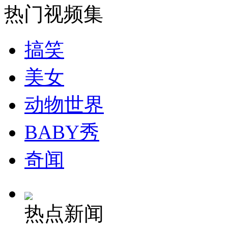
热门视频集
安徽一实载49人客车翻车
搞笑
美女
走！跟着总书记去植树
动物世界
消防员救轻生者
花炮节热闹非凡
减压"枕头大战"
BABY秀
奇闻
纽约上演“枕头大战”
热点新闻
司机酒驾遇交警 急速倒车逃窜