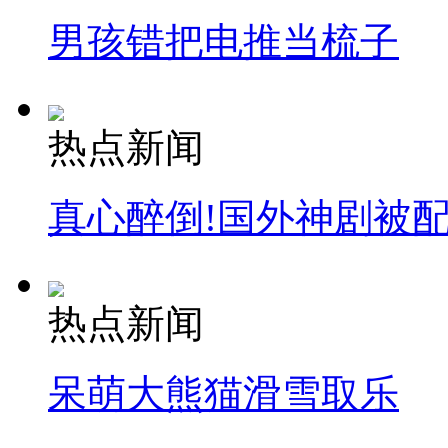
男孩错把电推当梳子
热点新闻
真心醉倒!国外神剧被
热点新闻
呆萌大熊猫滑雪取乐