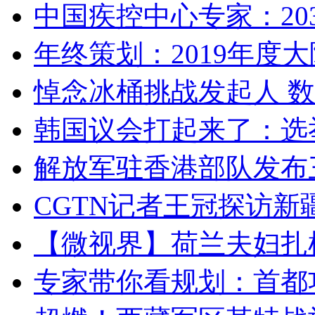
中国疾控中心专家：203
年终策划：2019年度大陆
悼念冰桶挑战发起人 数百
韩国议会打起来了：选举
解放军驻香港部队发布三
CGTN记者王冠探访新疆
【微视界】荷兰夫妇扎根青
专家带你看规划：首都功