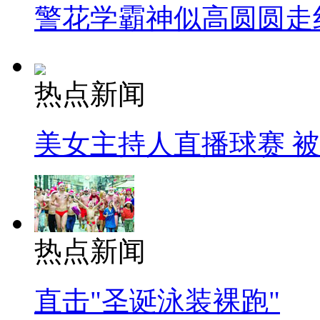
警花学霸神似高圆圆走
热点新闻
美女主持人直播球赛 
热点新闻
直击"圣诞泳装裸跑"