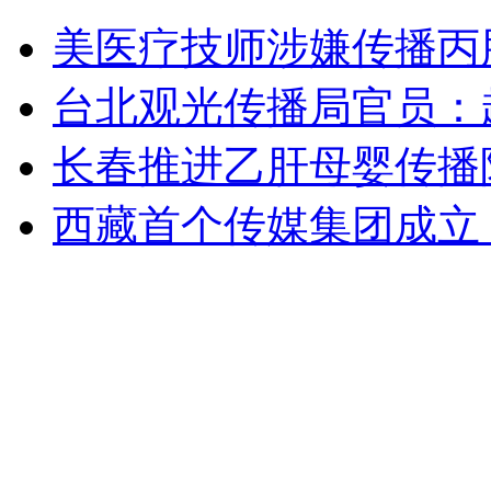
立陶宛杀出女子百米蛙泳神秘黑马
美医疗技师涉嫌传播丙
山西运城恶犬咬伤多人 警民合力深夜将其击毙
台北观光传播局官员：
长春推进乙肝母婴传播
女孩北京地铁殴打老人 痛下狠手拳打脚踢
西藏首个传媒集团成立
无痛分娩是否安全 医生回应
外交部：反对强权政治霸凌主义
外交部：有关国家言论片面不公正