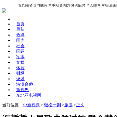
首页
|
滚动
|
国内
|
国际
|
军事
|
社会
|
地方
|
港澳
|
台湾
|
华人
|
侨网
|
财经
|
金融
|
首页
最新
热点
国内
社会
国际
军事
文娱
体育
财经
访谈
港澳台侨
微视界
东北亚电视网
当前位置：
中新视频
>
轻松一刻
>
旅游
>
正文