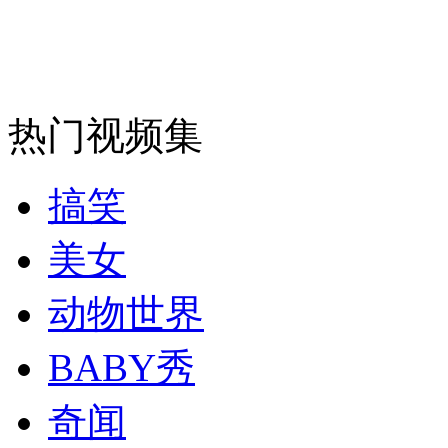
安徽一实载49人客车翻车
热门视频集
走！跟着总书记去植树
搞笑
消防员救轻生者
花炮节热闹非凡
减压"枕头大战"
美女
动物世界
纽约上演“枕头大战”
BABY秀
奇闻
司机酒驾遇交警 急速倒车逃窜