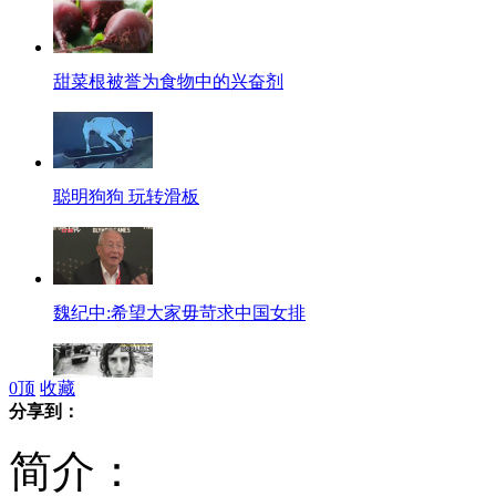
甜菜根被誉为食物中的兴奋剂
聪明狗狗 玩转滑板
魏纪中:希望大家毋苛求中国女排
0
顶
收藏
分享到：
澳冲浪者被白鲨咬死 亲友海上悼念
简介：