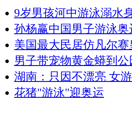
缓刑期满官员重入编 官方称合法
9岁男孩河中游泳溺水
山西运城恶犬咬伤多人 警民合力深夜将其击毙
孙杨赢中国男子游泳奥
美国最大民居仿凡尔赛
女孩北京地铁殴打老人 痛下狠手拳打脚踢
男子带宠物黄金蟒到公
湖南：只因不漂亮 女游
无痛分娩是否安全 医生回应
花猪"游泳"迎奥运
外交部：反对强权政治霸凌主义
外交部：有关国家言论片面不公正