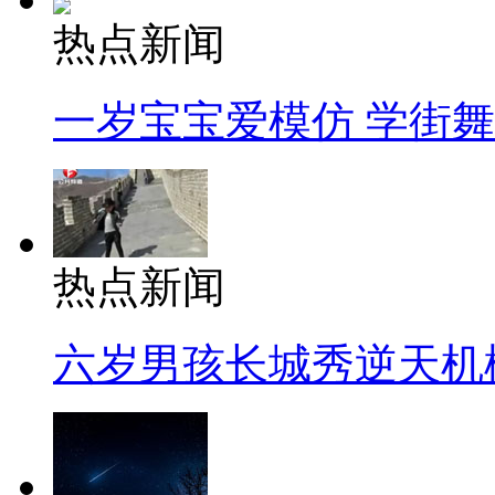
热点新闻
一岁宝宝爱模仿 学街
热点新闻
六岁男孩长城秀逆天机