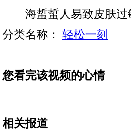
海蜇蜇人易致皮肤过敏
庐山景区内兴建豪华别墅惹争议
分类名称：
轻松一刻
最牛司机当街与交警耍横
您看完该视频的心情
朝鲜持续暴雨已致88人死亡
宁夏遭60年最强降雨 部分社区内涝
相关报道