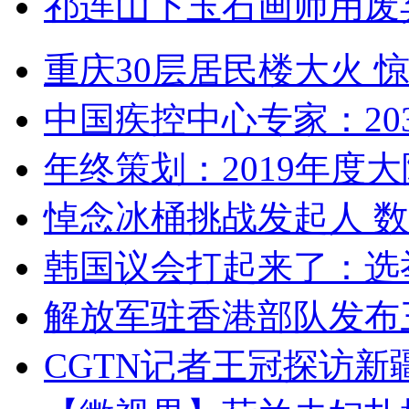
祁连山下玉石画师用废
重庆30层居民楼大火
中国疾控中心专家：203
年终策划：2019年度大陆
悼念冰桶挑战发起人 数百
韩国议会打起来了：选举
解放军驻香港部队发布三
CGTN记者王冠探访新疆