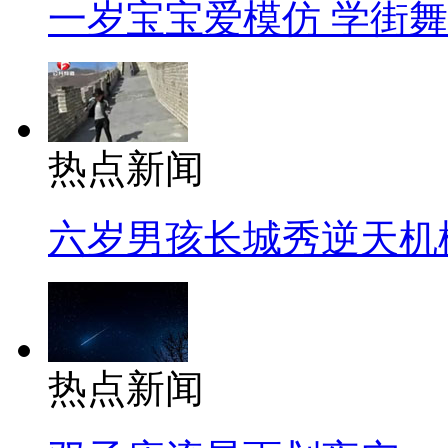
一岁宝宝爱模仿 学街
热点新闻
六岁男孩长城秀逆天机
热点新闻