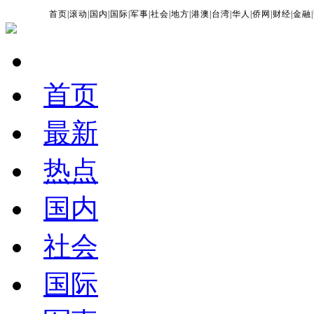
首页
|
滚动
|
国内
|
国际
|
军事
|
社会
|
地方
|
港澳
|
台湾
|
华人
|
侨网
|
财经
|
金融
|
首页
最新
热点
国内
社会
国际