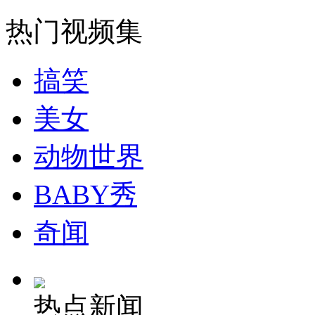
走！跟着总书记去植树
热门视频集
消防员救轻生者
花炮节热闹非凡
减压"枕头大战"
搞笑
美女
纽约上演“枕头大战”
动物世界
司机酒驾遇交警 急速倒车逃窜
BABY秀
奇闻
热点新闻