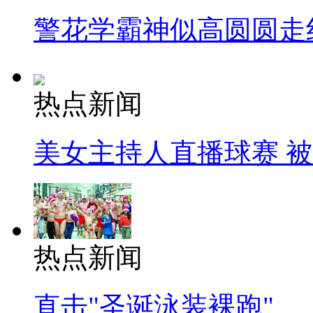
警花学霸神似高圆圆走
热点新闻
美女主持人直播球赛 
热点新闻
直击"圣诞泳装裸跑"