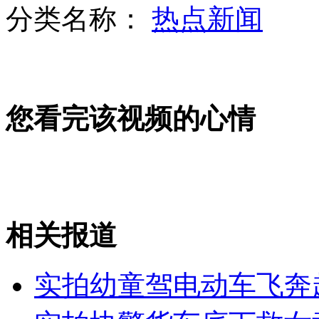
分类名称：
热点新闻
中国短发女泳将进女厕遭拒
您看完该视频的心情
湖北襄阳斥资百万建郭靖黄蓉雕像
实拍交警赤手空拳擒持枪抢劫男子
相关报道
山西运城恶犬咬伤多人 警民合力深夜将其击毙
实拍幼童驾电动车飞奔