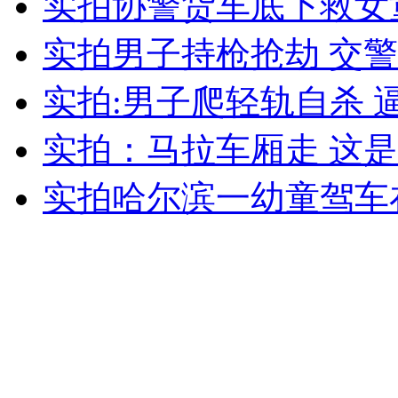
实拍协警货车底下救女
女孩北京地铁殴打老人 痛下狠手拳打脚踢
实拍男子持枪抢劫 交
无痛分娩是否安全 医生回应
实拍:男子爬轻轨自杀 
实拍：马拉车厢走 这是
外交部：反对强权政治霸凌主义
实拍哈尔滨一幼童驾车
外交部：有关国家言论片面不公正
安徽一实载49人客车翻车