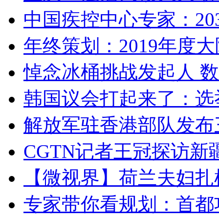
中国疾控中心专家：203
年终策划：2019年度大陆
悼念冰桶挑战发起人 数百
韩国议会打起来了：选举
解放军驻香港部队发布三
CGTN记者王冠探访新疆
【微视界】荷兰夫妇扎根青
专家带你看规划：首都功