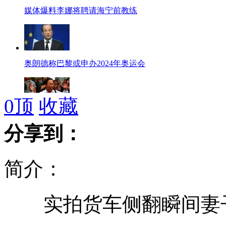
媒体爆料李娜将聘请海宁前教练
奥朗德称巴黎或申办2024年奥运会
0
顶
收藏
药庆卫诉张显名誉侵权获赔1元
分享到：
简介：
家长给孩子领试卷 7份中4份有广告
实拍货车侧翻瞬间妻子
泰国南部一酒店遭汽车炸弹袭击