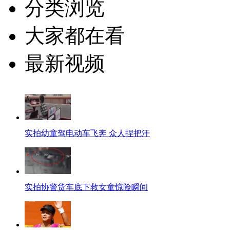
分类浏览
大家都在看
最新视频
实拍幼童驾电动车飞奔 众人捏把汗
实拍协警货车底下救女童惊险瞬间