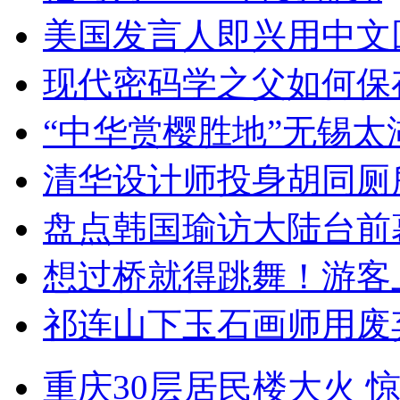
美国发言人即兴用中文
现代密码学之父如何保
“中华赏樱胜地”无锡
清华设计师投身胡同厕
盘点韩国瑜访大陆台前
想过桥就得跳舞！游客
祁连山下玉石画师用废
重庆30层居民楼大火