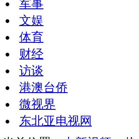
军事
文娱
体育
财经
访谈
港澳台侨
微视界
东北亚电视网