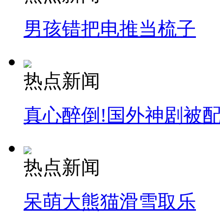
男孩错把电推当梳子
热点新闻
真心醉倒!国外神剧被
热点新闻
呆萌大熊猫滑雪取乐