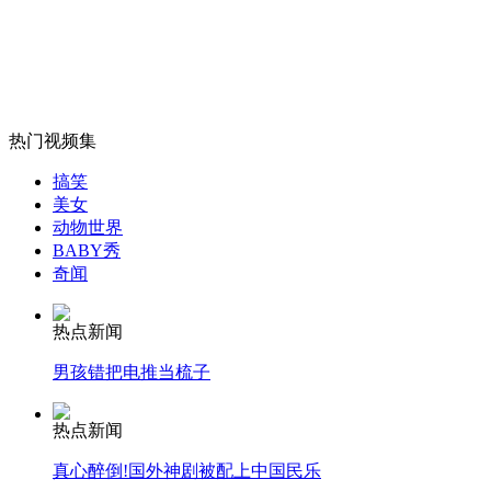
这些年,被人们"仇"过的富人们
山西运城恶犬咬伤多人 警民合力深夜将其击毙
热门视频集
搞笑
女孩北京地铁殴打老人 痛下狠手拳打脚踢
美女
动物世界
BABY秀
奇闻
无痛分娩是否安全 医生回应
热点新闻
外交部：反对强权政治霸凌主义
男孩错把电推当梳子
外交部：有关国家言论片面不公正
热点新闻
真心醉倒!国外神剧被配上中国民乐