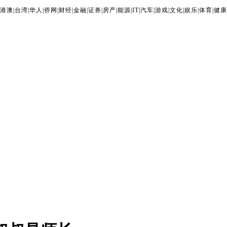
港澳
|
台湾
|
华人
|
侨网
|
财经
|
金融
|
证券
|
房产
|
能源
|
IT
|
汽车
|
游戏
|
文化
|
娱乐
|
体育
|
健康