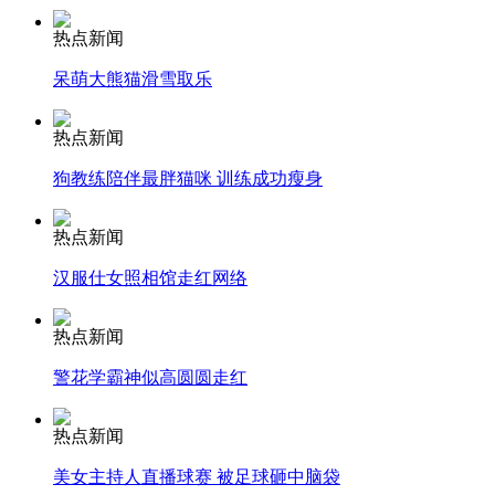
热点新闻
安徽一实载49人客车翻车
呆萌大熊猫滑雪取乐
热点新闻
走！跟着总书记去植树
狗教练陪伴最胖猫咪 训练成功瘦身
热点新闻
消防员救轻生者
花炮节热闹非凡
减压"枕头大战"
汉服仕女照相馆走红网络
热点新闻
警花学霸神似高圆圆走红
纽约上演“枕头大战”
热点新闻
司机酒驾遇交警 急速倒车逃窜
美女主持人直播球赛 被足球砸中脑袋