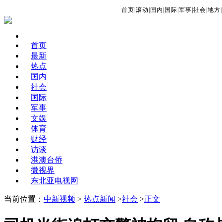
首页
|
滚动
|
国内
|
国际
|
军事
|
社会
|
地方
|
首页
最新
热点
国内
社会
国际
军事
文娱
体育
财经
访谈
港澳台侨
微视界
东北亚电视网
当前位置：
中新视频
>
热点新闻
>
社会
>
正文