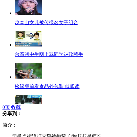
赵本山女儿被传报名女子组合
台湾初中生网上骂同学被砍断手
松鼠餐前看食品外包装 似阅读
0
顶
收藏
分享到：
章子怡小萨亲昵喂玉米很享受
简介：
司机当街追打交警被拘留 自称叔叔是师长