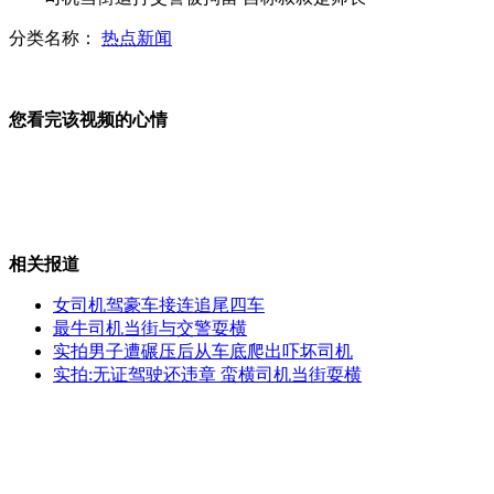
分类名称：
热点新闻
男子参加招聘节目获20万年薪工作
您看完该视频的心情
网传运钞车当街与两男子冲突
相关报道
安徽选美被批惊悚 选手称不敢回校
女司机驾豪车接连追尾四车
最牛司机当街与交警耍横
实拍男子遭碾压后从车底爬出吓坏司机
实拍:无证驾驶还违章 蛮横司机当街耍横
北大校长回应质疑:我有性格 不想改