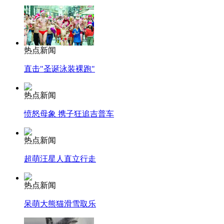
热点新闻
直击"圣诞泳装裸跑"
热点新闻
愤怒母象 携子狂追吉普车
热点新闻
超萌汪星人直立行走
热点新闻
呆萌大熊猫滑雪取乐