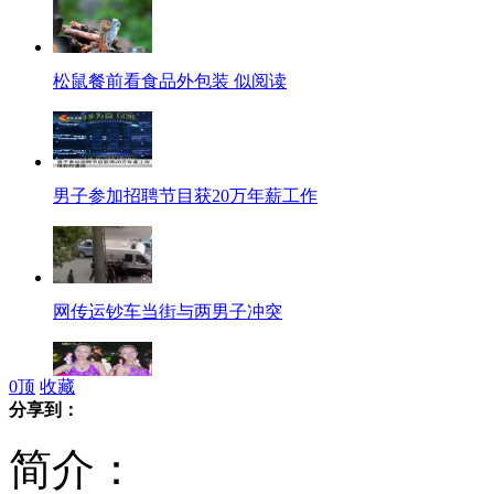
松鼠餐前看食品外包装 似阅读
男子参加招聘节目获20万年薪工作
网传运钞车当街与两男子冲突
0
顶
收藏
分享到：
安徽选美被批惊悚 选手称不敢回校
简介：