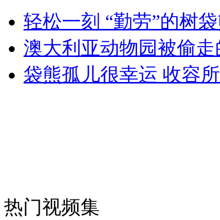
林清峰勇夺男举首金 父曝成长经历
轻松一刻 “勤劳”的树
澳大利亚动物园被偷走
山西运城恶犬咬伤多人 警民合力深夜将其击毙
袋熊孤儿很幸运 收容
女孩北京地铁殴打老人 痛下狠手拳打脚踢
无痛分娩是否安全 医生回应
外交部：反对强权政治霸凌主义
外交部：有关国家言论片面不公正
热门视频集