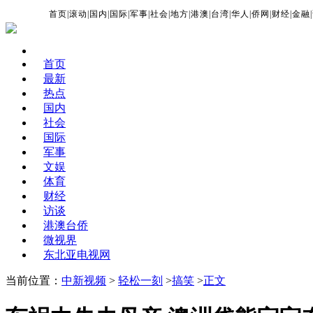
首页
|
滚动
|
国内
|
国际
|
军事
|
社会
|
地方
|
港澳
|
台湾
|
华人
|
侨网
|
财经
|
金融
|
首页
最新
热点
国内
社会
国际
军事
文娱
体育
财经
访谈
港澳台侨
微视界
东北亚电视网
当前位置：
中新视频
>
轻松一刻
>
搞笑
>
正文