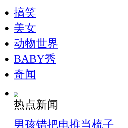
搞笑
安徽一实载49人客车翻车
美女
动物世界
走！跟着总书记去植树
BABY秀
消防员救轻生者
花炮节热闹非凡
减压"枕头大战"
奇闻
纽约上演“枕头大战”
热点新闻
司机酒驾遇交警 急速倒车逃窜
男孩错把电推当梳子