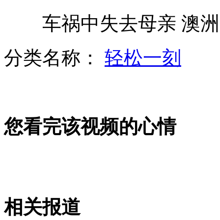
车祸中失去母亲 澳洲
北大校长回应质疑:我有性格 不想改
分类名称：
轻松一刻
这些年,被人们"仇"过的富人们
您看完该视频的心情
高三老师苦叹：谢师宴是坑师宴
李娜女双失利 结束奥运征程
相关报道