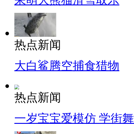
热点新闻
大白鲨腾空捕食猎物
热点新闻
一岁宝宝爱模仿 学街