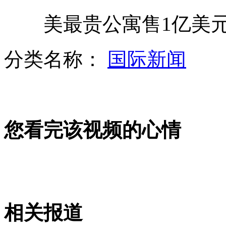
美最贵公寓售1亿美元
录像还原叙利亚记者遭袭惊魂一幕
分类名称：
国际新闻
小学生午睡午休要摇号惹争议
您看完该视频的心情
轿车自燃难扑救 幸好遇上洒水车
监控记录男子持枪戴面具抢金店全程
相关报道