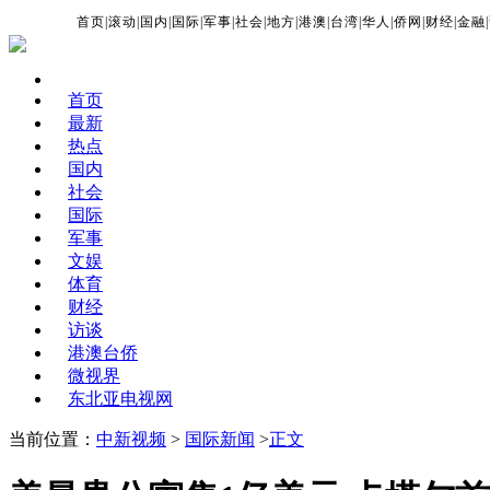
首页
|
滚动
|
国内
|
国际
|
军事
|
社会
|
地方
|
港澳
|
台湾
|
华人
|
侨网
|
财经
|
金融
|
首页
最新
热点
国内
社会
国际
军事
文娱
体育
财经
访谈
港澳台侨
微视界
东北亚电视网
当前位置：
中新视频
>
国际新闻
>
正文