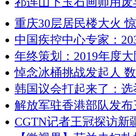
祁连山下玉石画师用废
重庆30层居民楼大火
中国疾控中心专家：203
年终策划：2019年度大陆
悼念冰桶挑战发起人 数百
韩国议会打起来了：选举
解放军驻香港部队发布三
CGTN记者王冠探访新疆