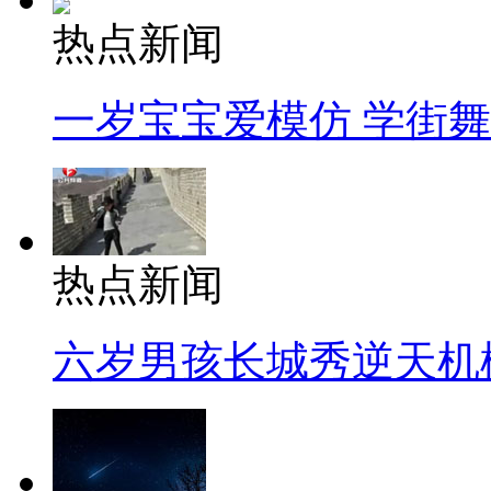
热点新闻
一岁宝宝爱模仿 学街
热点新闻
六岁男孩长城秀逆天机