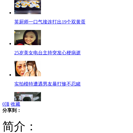
英厨师一口气接连打出19个双黄蛋
25岁美女电台主持突发心梗病逝
实拍模特遭遇男友暴打惨不忍睹
0
顶
收藏
分享到：
山西基安达煤矿发生透水 12人被困
简介：