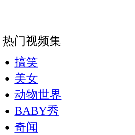
安徽一实载49人客车翻车
热门视频集
走！跟着总书记去植树
搞笑
消防员救轻生者
花炮节热闹非凡
减压"枕头大战"
美女
动物世界
纽约上演“枕头大战”
BABY秀
奇闻
司机酒驾遇交警 急速倒车逃窜