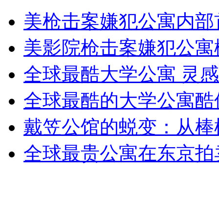
台风"苏拉"登陆台湾 两岸高度警备
美枪击案嫌犯公寓内部
山西运城恶犬咬伤多人 警民合力深夜将其击毙
美影院枪击案嫌犯公寓
全球最酷大学公寓 灵
女孩北京地铁殴打老人 痛下狠手拳打脚踢
全球最酷的大学公寓酷
戴笠公馆的蜕变：从棒
无痛分娩是否安全 医生回应
全球最贵公寓在东京拍卖
外交部：反对强权政治霸凌主义
外交部：有关国家言论片面不公正