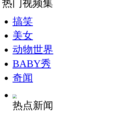
热门视频集
走！跟着总书记去植树
搞笑
消防员救轻生者
花炮节热闹非凡
减压"枕头大战"
美女
动物世界
纽约上演“枕头大战”
BABY秀
司机酒驾遇交警 急速倒车逃窜
奇闻
热点新闻