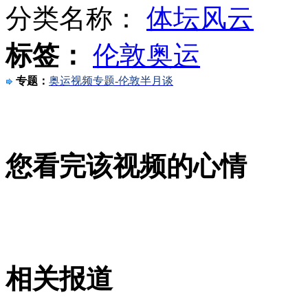
分类名称：
体坛风云
标签：
伦敦奥运
药检还清白 英媒转口风称赞叶诗文
专题：
奥运视频专题-伦敦半月谈
伦敦奥运志愿者:人数庞大能力不足
您看完该视频的心情
王晓理于洋回应"让球门"向球迷道歉
山西运城恶犬咬伤多人 警民合力深夜将其击毙
相关报道