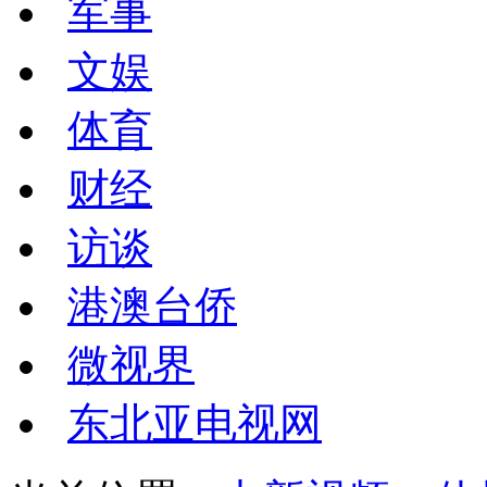
军事
文娱
体育
财经
访谈
港澳台侨
微视界
东北亚电视网