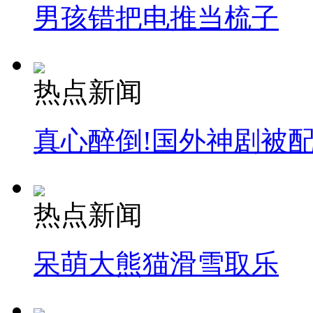
男孩错把电推当梳子
热点新闻
真心醉倒!国外神剧被
热点新闻
呆萌大熊猫滑雪取乐