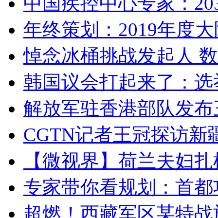
中国疾控中心专家：203
年终策划：2019年度大陆
悼念冰桶挑战发起人 数百
韩国议会打起来了：选举
解放军驻香港部队发布三
CGTN记者王冠探访新疆
【微视界】荷兰夫妇扎根青
专家带你看规划：首都功
超燃！西藏军区某特战