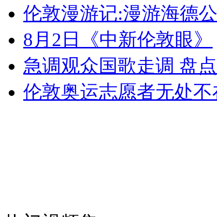
伦敦漫游记:漫游海德
女孩北京地铁殴打老人 痛下狠手拳打脚踢
8月2日《中新伦敦眼》
无痛分娩是否安全 医生回应
急调观众国歌走调 盘
外交部：反对强权政治霸凌主义
伦敦奥运志愿者无处不在
外交部：有关国家言论片面不公正
安徽一实载49人客车翻车