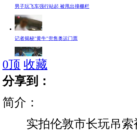
男子玩飞车强行站起 被甩出撞栅栏
记者揭秘"黄牛"兜售奥运门票
0
顶
收藏
"小叶子"破纪录BBC主持人无端质疑
分享到：
简介：
叶诗文药检没问题 BBC主持人遭骂
实拍伦敦市长玩吊索
小伙桥上遇塞车 竟跳水游泳离开