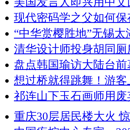
美国发言人即兴用中文
现代密码学之父如何保
“中华赏樱胜地”无锡
清华设计师投身胡同厕
盘点韩国瑜访大陆台前
想过桥就得跳舞！游客
祁连山下玉石画师用废
重庆30层居民楼大火