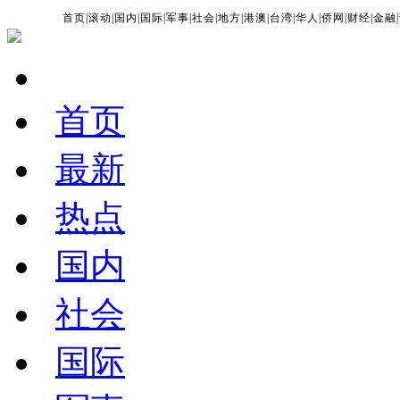
首页
|
滚动
|
国内
|
国际
|
军事
|
社会
|
地方
|
港澳
|
台湾
|
华人
|
侨网
|
财经
|
金融
|
首页
最新
热点
国内
社会
国际