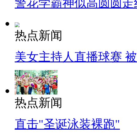
警花学霸神似高圆圆走
热点新闻
美女主持人直播球赛 
热点新闻
直击"圣诞泳装裸跑"