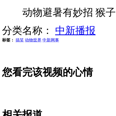
动物避暑有妙招 猴子
高考状元乘轿车高调游街惹争议
分类名称：
中新播报
标签：
搞笑
动物世界
中新网事
内地85%千万富豪考虑送孩子留学
两消防员太累睡车顶被赞"最美"
您看完该视频的心情
小猴认错娘 抱住小狗不松手
相关报道