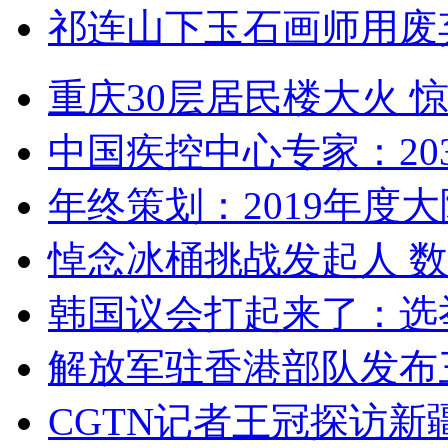
祁连山下玉石画师用废
重庆30层居民楼大火
中国疾控中心专家：203
年终策划：2019年度大陆
悼念冰桶挑战发起人 数百
韩国议会打起来了：选举
解放军驻香港部队发布三
CGTN记者王冠探访新疆