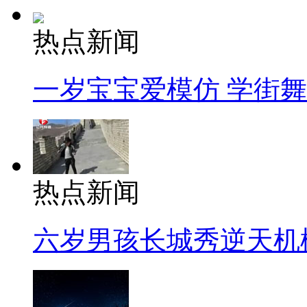
热点新闻
一岁宝宝爱模仿 学街
热点新闻
六岁男孩长城秀逆天机