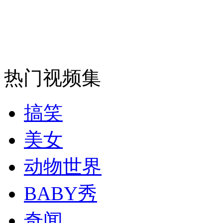
安徽一实载49人客车翻车
热门视频集
走！跟着总书记去植树
搞笑
消防员救轻生者
花炮节热闹非凡
减压"枕头大战"
美女
动物世界
纽约上演“枕头大战”
BABY秀
司机酒驾遇交警 急速倒车逃窜
奇闻