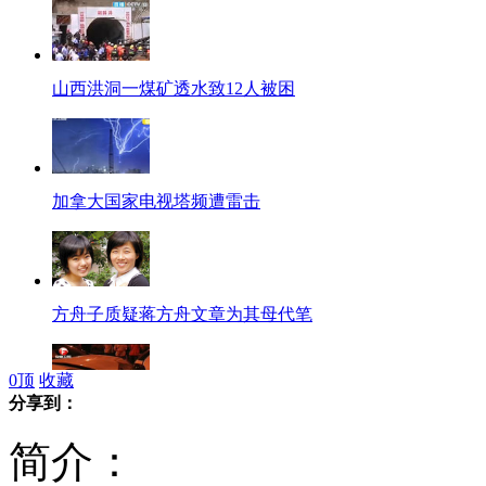
山西洪洞一煤矿透水致12人被困
加拿大国家电视塔频遭雷击
方舟子质疑蒋方舟文章为其母代笔
0
顶
收藏
分享到：
美女驾豪车追尾 交警拒出验血报告
简介：