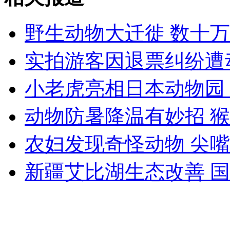
女子找人假扮李嘉诚私生子揽十亿元
野生动物大迁徙 数十
山西运城恶犬咬伤多人 警民合力深夜将其击毙
实拍游客因退票纠纷遭
小老虎亮相日本动物园
女孩北京地铁殴打老人 痛下狠手拳打脚踢
动物防暑降温有妙招 
无痛分娩是否安全 医生回应
农妇发现奇怪动物 尖
新疆艾比湖生态改善 国
外交部：反对强权政治霸凌主义
外交部：有关国家言论片面不公正