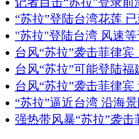
记者目击“苏拉”登录前
女孩北京地铁殴打老人 痛下狠手拳打脚踢
“苏拉”登陆台湾花莲 
"苏拉"登陆台湾 风速等
无痛分娩是否安全 医生回应
台风“苏拉”袭击菲律宾 
外交部：反对强权政治霸凌主义
台风“苏拉”可能登陆福
外交部：有关国家言论片面不公正
台风“苏拉”袭击菲律宾
“苏拉”逼近台湾 沿海
安徽一实载49人客车翻车
强热带风暴“苏拉”袭击