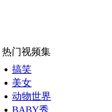
走！跟着总书记去植树
消防员救轻生者
花炮节热闹非凡
减压"枕头大战"
热门视频集
纽约上演“枕头大战”
搞笑
司机酒驾遇交警 急速倒车逃窜
美女
动物世界
BABY秀