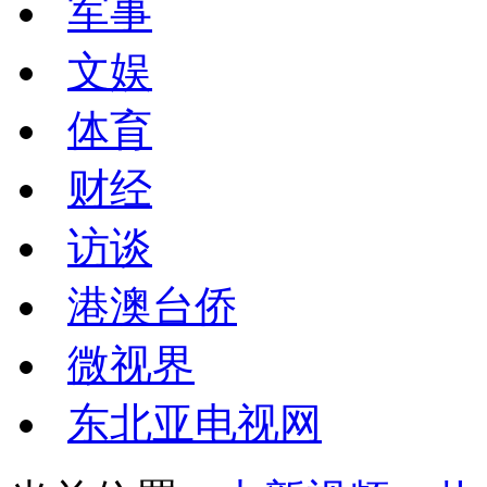
军事
文娱
体育
财经
访谈
港澳台侨
微视界
东北亚电视网