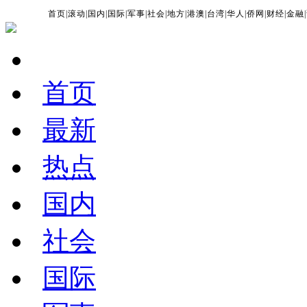
首页
|
滚动
|
国内
|
国际
|
军事
|
社会
|
地方
|
港澳
|
台湾
|
华人
|
侨网
|
财经
|
金融
|
首页
最新
热点
国内
社会
国际