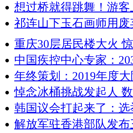
想过桥就得跳舞！游客
祁连山下玉石画师用废
重庆30层居民楼大火
中国疾控中心专家：203
年终策划：2019年度大陆
悼念冰桶挑战发起人 数百
韩国议会打起来了：选举
解放军驻香港部队发布三