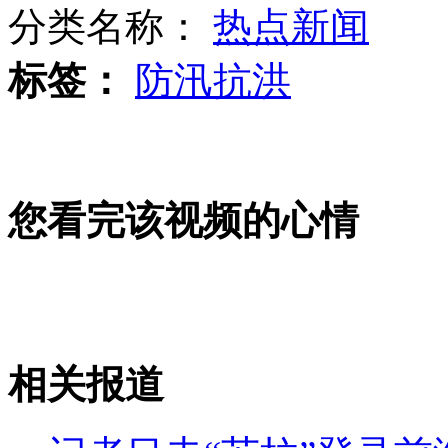
美女驾豪车追尾 交警拒出验血报告
分类名称：
热点新闻
标签：
防汛抗洪
高考状元乘轿车高调游街惹争议
您看完该视频的心情
内地85%千万富豪考虑送孩子留学
两消防员太累睡车顶被赞"最美"
相关报道
山西运城恶犬咬伤多人 警民合力深夜将其击毙