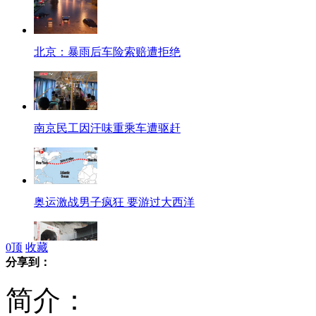
北京：暴雨后车险索赔遭拒绝
南京民工因汗味重乘车遭驱赶
奥运激战男子疯狂 要游过大西洋
0
顶
收藏
分享到：
山西煤矿透水事故:12人被困8人失踪
简介：