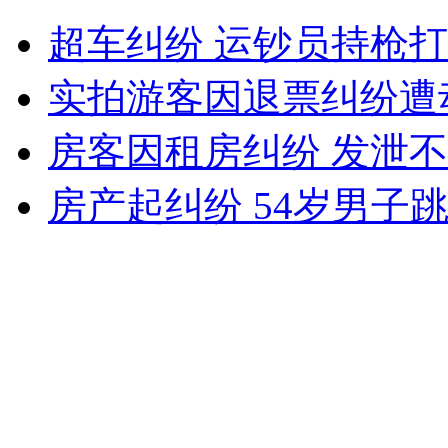
男子乘火车见美女心动要求睡一起
超车纠纷 运钞员持枪
实拍游客因退票纠纷遭
山西运城恶犬咬伤多人 警民合力深夜将其击毙
房客因租房纠纷 发泄
房产起纠纷 54岁男子
女孩北京地铁殴打老人 痛下狠手拳打脚踢
无痛分娩是否安全 医生回应
外交部：反对强权政治霸凌主义
外交部：有关国家言论片面不公正