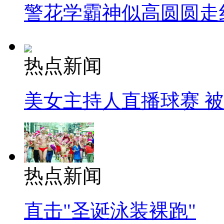
警花学霸神似高圆圆走
热点新闻
美女主持人直播球赛 
热点新闻
直击"圣诞泳装裸跑"