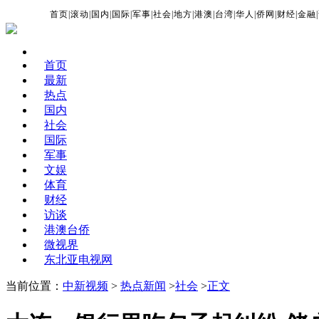
首页
|
滚动
|
国内
|
国际
|
军事
|
社会
|
地方
|
港澳
|
台湾
|
华人
|
侨网
|
财经
|
金融
|
首页
最新
热点
国内
社会
国际
军事
文娱
体育
财经
访谈
港澳台侨
微视界
东北亚电视网
当前位置：
中新视频
>
热点新闻
>
社会
>
正文