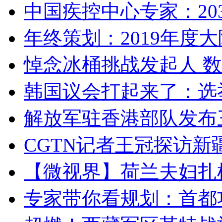
中国疾控中心专家：203
年终策划：2019年度大陆
悼念冰桶挑战发起人 数百
韩国议会打起来了：选举
解放军驻香港部队发布三
CGTN记者王冠探访新疆
【微视界】荷兰夫妇扎根青
专家带你看规划：首都功