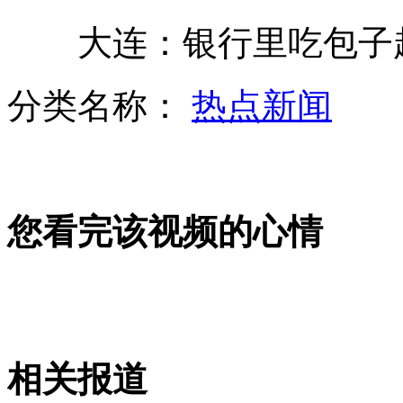
大连：银行里吃包子起
男子入室盗窃反被女主人敲诈八千
分类名称：
热点新闻
新人用灵车当婚车看蒙路人
您看完该视频的心情
看啥啥输 英国首相卡梅伦遭埋怨
老外翻唱中文歌 字正腔圆惊为天人
相关报道