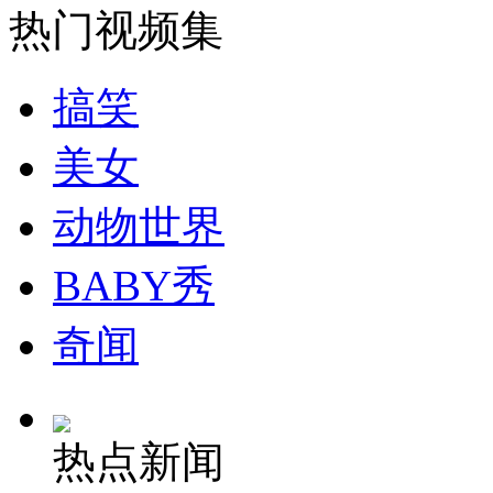
热门视频集
安徽一实载49人客车翻车
搞笑
美女
走！跟着总书记去植树
动物世界
消防员救轻生者
花炮节热闹非凡
减压"枕头大战"
BABY秀
奇闻
纽约上演“枕头大战”
热点新闻
司机酒驾遇交警 急速倒车逃窜