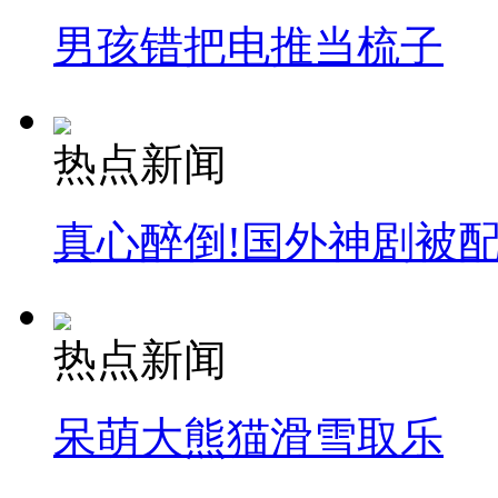
男孩错把电推当梳子
热点新闻
真心醉倒!国外神剧被
热点新闻
呆萌大熊猫滑雪取乐