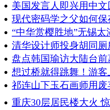
美国发言人即兴用中文
现代密码学之父如何保
“中华赏樱胜地”无锡
清华设计师投身胡同厕
盘点韩国瑜访大陆台前
想过桥就得跳舞！游客
祁连山下玉石画师用废
重庆30层居民楼大火