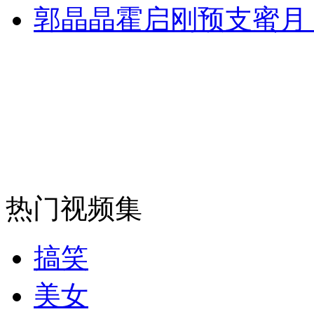
郭晶晶霍启刚预支蜜月
安徽一实载49人客车翻车
走！跟着总书记去植树
消防员救轻生者
花炮节热闹非凡
减压"枕头大战"
热门视频集
纽约上演“枕头大战”
搞笑
美女
司机酒驾遇交警 急速倒车逃窜