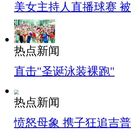
美女主持人直播球赛 
热点新闻
直击"圣诞泳装裸跑"
热点新闻
愤怒母象 携子狂追吉