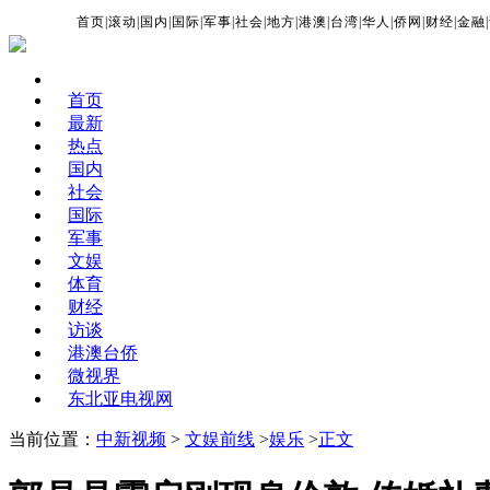
首页
|
滚动
|
国内
|
国际
|
军事
|
社会
|
地方
|
港澳
|
台湾
|
华人
|
侨网
|
财经
|
金融
|
首页
最新
热点
国内
社会
国际
军事
文娱
体育
财经
访谈
港澳台侨
微视界
东北亚电视网
当前位置：
中新视频
>
文娱前线
>
娱乐
>
正文