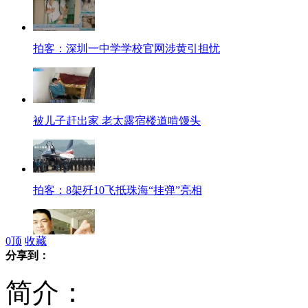
拍客：深圳一中学学校官网涉黄引担忧
被儿子赶出家 老太露宿楼道啃馒头
拍客：8架歼10飞抵珠海“挂弹”亮相
0
顶
收藏
分享到：
拍客：牛人徒手60秒可打开50多支针剂
简介：