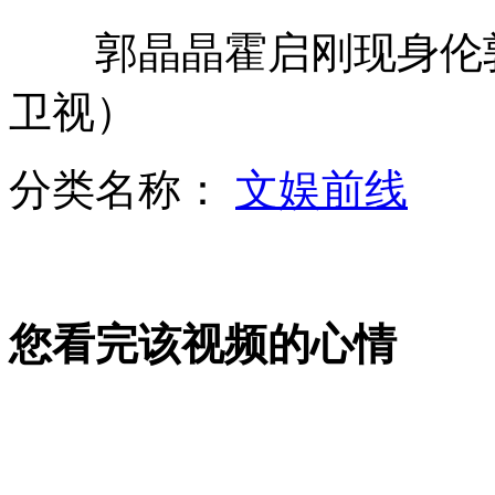
郭晶晶霍启刚现身伦敦
拍客：山村女教师养猪13年培养百位孩子
卫视）
拍客：自行车达人一次飞跃四个人
分类名称：
文娱前线
“最牛”公厕配空调电视沙发母婴室
您看完该视频的心情
中国空军新型战机亮相珠海航展览