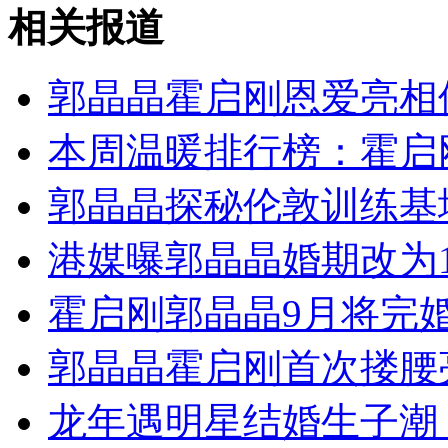
美选举日多地投票站出现混乱局面
相关报道
山西运城恶犬咬伤多人 警民合力深夜将其击毙
郭晶晶霍启刚恩爱亮相
本周温暖排行榜：霍启刚
女孩北京地铁殴打老人 痛下狠手拳打脚踢
郭晶晶探秘伦敦训练基
港媒曝郭晶晶婚期改为1
无痛分娩是否安全 医生回应
霍启刚郭晶晶9月将完
外交部：反对强权政治霸凌主义
郭晶晶霍启刚首次搂腰亮
外交部：有关国家言论片面不公正
龙年遇明星结婚生子潮