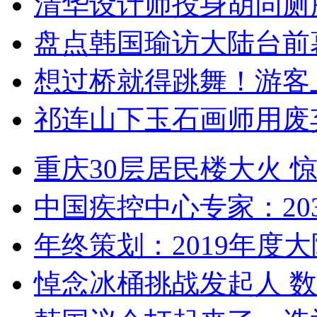
清华设计师投身胡同厕
盘点韩国瑜访大陆台前
想过桥就得跳舞！游客
祁连山下玉石画师用废
重庆30层居民楼大火
中国疾控中心专家：203
年终策划：2019年度大陆
悼念冰桶挑战发起人 数百