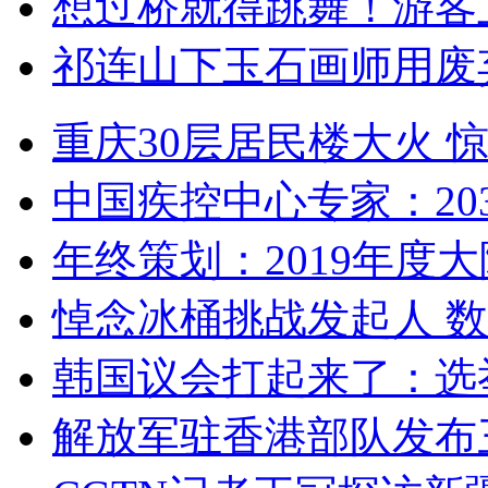
想过桥就得跳舞！游客
祁连山下玉石画师用废
重庆30层居民楼大火
中国疾控中心专家：203
年终策划：2019年度大陆
悼念冰桶挑战发起人 数百
韩国议会打起来了：选举
解放军驻香港部队发布三