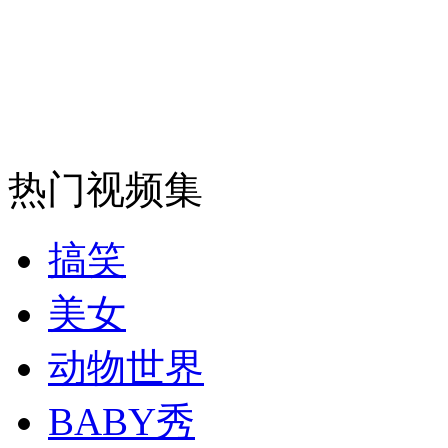
安徽一实载49人客车翻车
走！跟着总书记去植树
热门视频集
消防员救轻生者
花炮节热闹非凡
减压"枕头大战"
搞笑
美女
纽约上演“枕头大战”
动物世界
BABY秀
司机酒驾遇交警 急速倒车逃窜