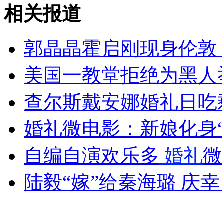
奥运手球赛场 球员鼓励队友当“垫背”
相关报道
山西运城恶犬咬伤多人 警民合力深夜将其击毙
郭晶晶霍启刚现身伦敦
美国一教堂拒绝为黑人
女孩北京地铁殴打老人 痛下狠手拳打脚踢
查尔斯戴安娜婚礼日吃剩
婚礼微电影：新娘化身
无痛分娩是否安全 医生回应
自编自演欢乐多
婚礼
微
外交部：反对强权政治霸凌主义
陆毅“嫁”给秦海璐 庆
外交部：有关国家言论片面不公正