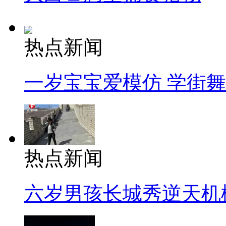
热点新闻
一岁宝宝爱模仿 学街
热点新闻
六岁男孩长城秀逆天机