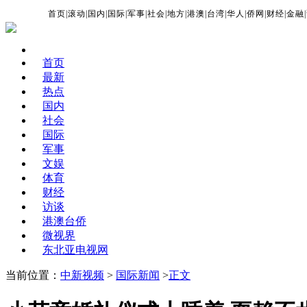
首页
|
滚动
|
国内
|
国际
|
军事
|
社会
|
地方
|
港澳
|
台湾
|
华人
|
侨网
|
财经
|
金融
|
首页
最新
热点
国内
社会
国际
军事
文娱
体育
财经
访谈
港澳台侨
微视界
东北亚电视网
当前位置：
中新视频
>
国际新闻
>
正文