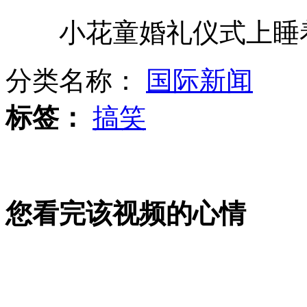
小花童婚礼仪式上睡着
伦敦市长学女王空降被卡半空出洋相
分类名称：
国际新闻
女孩救人腿被碾 交警称其妨碍交通
标签：
搞笑
四川巴中办公楼爆炸 伤亡人数不明
您看完该视频的心情
中国男篮惨遭三连败 出线基本无望