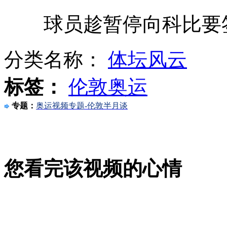
球员趁暂停向科比要签
餐厅穿短裙吃饭打八折引争议
分类名称：
体坛风云
金店失窃金条为假货引信用危机
标签：
伦敦奥运
专题：
奥运视频专题-伦敦半月谈
武汉遇50年来持续时间最长高温天气
您看完该视频的心情
普京7年首度访伦敦仅为柔道赛