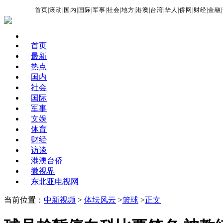
首页
|
滚动
|
国内
|
国际
|
军事
|
社会
|
地方
|
港澳
|
台湾
|
华人
|
侨网
|
财经
|
金融
|
首页
最新
热点
国内
社会
国际
军事
文娱
体育
财经
访谈
港澳台侨
微视界
东北亚电视网
当前位置：
中新视频
>
体坛风云
>
篮球
>
正文