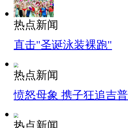
热点新闻
直击"圣诞泳装裸跑"
热点新闻
愤怒母象 携子狂追吉
热点新闻