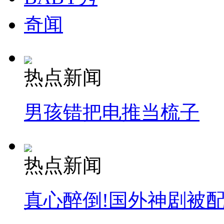
奇闻
热点新闻
男孩错把电推当梳子
热点新闻
真心醉倒!国外神剧被