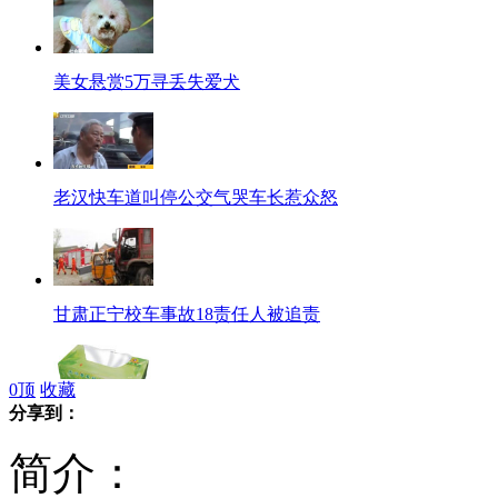
美女悬赏5万寻丢失爱犬
老汉快车道叫停公交气哭车长惹众怒
甘肃正宁校车事故18责任人被追责
0
顶
收藏
分享到：
"较真儿姐"挨张数纸抽 包包少
简介：