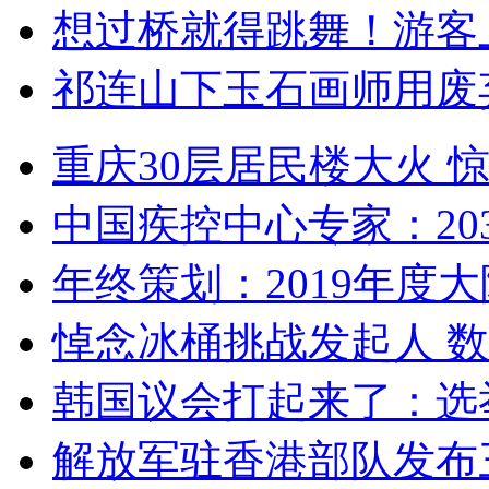
想过桥就得跳舞！游客
祁连山下玉石画师用废
重庆30层居民楼大火
中国疾控中心专家：203
年终策划：2019年度大陆
悼念冰桶挑战发起人 数百
韩国议会打起来了：选举
解放军驻香港部队发布三