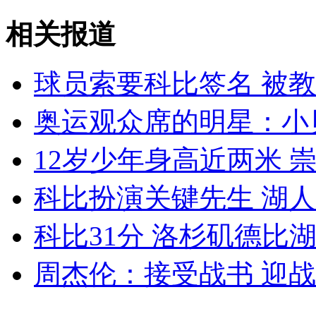
小偷入室抢劫 反遭女主人敲诈
相关报道
山西运城恶犬咬伤多人 警民合力深夜将其击毙
球员索要科比签名 被
奥运观众席的明星：小
女孩北京地铁殴打老人 痛下狠手拳打脚踢
12岁少年身高近两米 
无痛分娩是否安全 医生回应
科比扮演关键先生 湖
科比31分 洛杉矶德比
外交部：反对强权政治霸凌主义
周杰伦：接受战书 迎
外交部：有关国家言论片面不公正