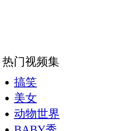
安徽一实载49人客车翻车
走！跟着总书记去植树
热门视频集
消防员救轻生者
花炮节热闹非凡
减压"枕头大战"
搞笑
美女
纽约上演“枕头大战”
动物世界
司机酒驾遇交警 急速倒车逃窜
BABY秀