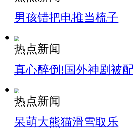
男孩错把电推当梳子
热点新闻
真心醉倒!国外神剧被
热点新闻
呆萌大熊猫滑雪取乐