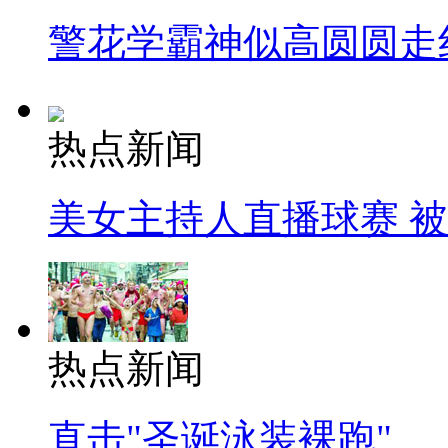
警花学霸神似高圆圆走
热点新闻
美女主持人直播球赛 
热点新闻
直击"圣诞泳装裸跑"