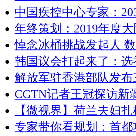
中国疾控中心专家：203
年终策划：2019年度大陆
悼念冰桶挑战发起人 数百
韩国议会打起来了：选举
解放军驻香港部队发布三
CGTN记者王冠探访新疆
【微视界】荷兰夫妇扎根青
专家带你看规划：首都功