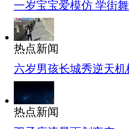
一岁宝宝爱模仿 学街
热点新闻
六岁男孩长城秀逆天机
热点新闻