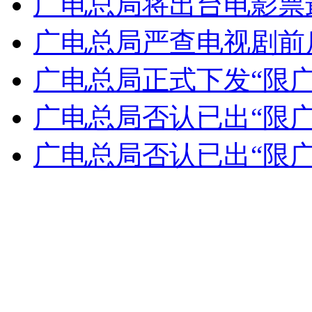
广电总局将出台电影票
女孩北京地铁殴打老人 痛下狠手拳打脚踢
广电总局严查电视剧前
无痛分娩是否安全 医生回应
广电总局正式下发“限广
广电总局否认已出“限
外交部：反对强权政治霸凌主义
广电总局否认已出“限
外交部：有关国家言论片面不公正
安徽一实载49人客车翻车