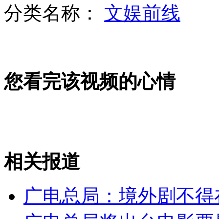
分类名称：
文娱前线
王晓理奶奶说孙女还年轻
您看完该视频的心情
奥运赛场失利 李娜再次"休夫"
台北男子扮女装领养幼猫虐待致死
相关报道
山西运城恶犬咬伤多人 警民合力深夜将其击毙
广电总局：境外剧不得在19