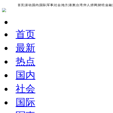
首页
|
滚动
|
国内
|
国际
|
军事
|
社会
|
地方
|
港澳
|
台湾
|
华人
|
侨网
|
财经
|
金融
|
首页
最新
热点
国内
社会
国际