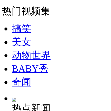
走！跟着总书记去植树
热门视频集
消防员救轻生者
花炮节热闹非凡
减压"枕头大战"
搞笑
美女
纽约上演“枕头大战”
动物世界
司机酒驾遇交警 急速倒车逃窜
BABY秀
奇闻
热点新闻