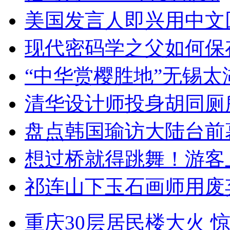
美国发言人即兴用中文
现代密码学之父如何保
“中华赏樱胜地”无锡
清华设计师投身胡同厕
盘点韩国瑜访大陆台前
想过桥就得跳舞！游客
祁连山下玉石画师用废
重庆30层居民楼大火