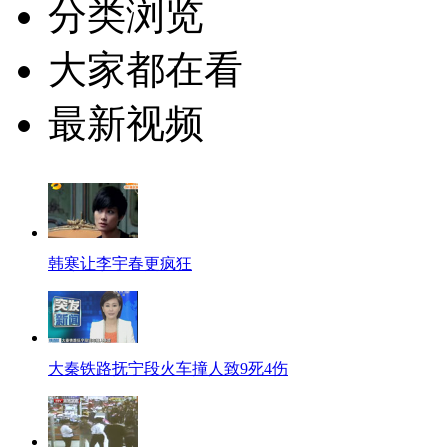
分类浏览
大家都在看
最新视频
韩寒让李宇春更疯狂
大秦铁路抚宁段火车撞人致9死4伤