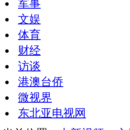
军事
文娱
体育
财经
访谈
港澳台侨
微视界
东北亚电视网